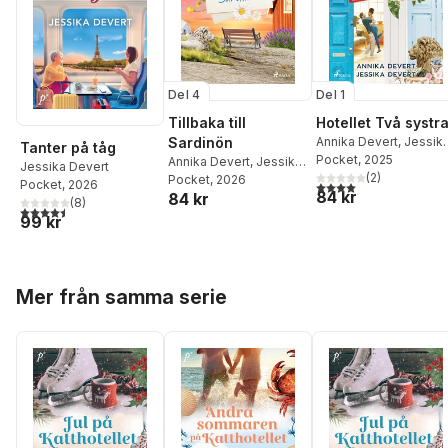
Del 4
Del 1
Tillbaka till
Hotellet Två systr
Sardinön
Annika Devert
,
Jessik
Tanter på tåg
Devert
Pocket
, 2025
Annika Devert
,
Jessika
Jessika Devert
(
2
)
Devert
Pocket
, 2026
Pocket
, 2026
4,0
utav 5 stjärnor. Tota
84 kr
84 kr
(
8
)
4,5
utav 5 stjärnor. Totalt antal röster:
99 kr
Hoppa över listan
Mer från samma serie