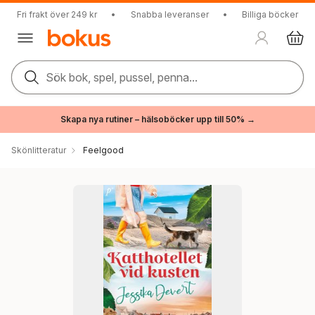
Fri frakt över 249 kr
•
Snabba leveranser
•
Billiga böcker
Sök bok, spel, pussel, penna...
Skapa nya rutiner – hälsoböcker upp till 50% →
Skönlitteratur
Feelgood