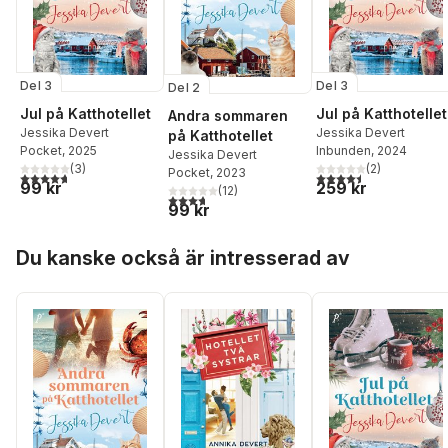
Del 3
Del 3
Del 2
Jul på Katthotellet
Jul på Katthotellet
Andra sommaren
Jessika Devert
Jessika Devert
på Katthotellet
Pocket
, 2025
Inbunden
, 2024
Jessika Devert
(
3
)
(
2
)
Pocket
, 2023
4,7
utav 5 stjärnor. Totalt antal röster:
4,5
utav 5 stjärnor. Tota
99 kr
259 kr
(
12
)
3,7
utav 5 stjärnor. Totalt antal röster:
99 kr
Hoppa över listan
Du kanske också är intresserad av