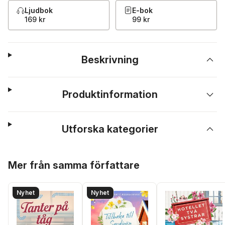
Ljudbok
E-bok
169 kr
99 kr
Beskrivning
Produktinformation
Utforska kategorier
Hoppa över listan
Mer från samma författare
Nyhet
Nyhet