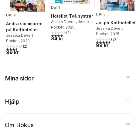
Del 1
Del 3
Del 2
Hotellet Två systrar
Annika Devert
,
Jessika
Jul på Katthotellet
Andra sommaren
Devert
Pocket
, 2025
Jessika Devert
på Katthotellet
(
2
)
Pocket
, 2025
4,0
utav 5 stjärnor. Totalt antal röster:
Jessika Devert
84 kr
(
3
)
Pocket
, 2023
4,7
utav 5 stjärnor. Tota
99 kr
(
12
)
3,7
utav 5 stjärnor. Totalt antal röster:
99 kr
Mina sidor
Hjälp
Om Bokus