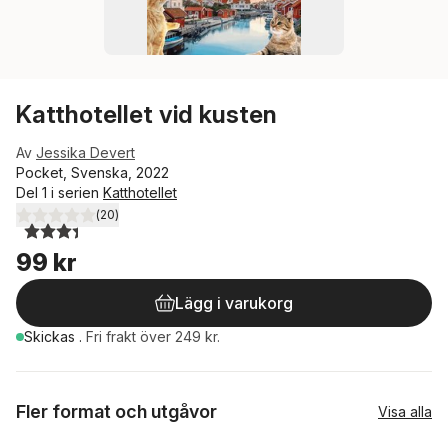
Katthotellet vid kusten
Av
Jessika Devert
Pocket, Svenska, 2022
Del 1 i serien
Katthotellet
(
20
)
3,4
utav 5 stjärnor. Totalt antal röster:
99 kr
Lägg i varukorg
Skickas
.
Fri frakt över 249 kr.
Fler format och utgåvor
Visa alla