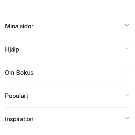
Peter Halldorf
,
Tomas
Margareta Ridderstedt
Andersson
,
Hans
Bodström
,
Jonas
Andreasson
,
Lars-
Lundkvist
,
Eleonore
Göran Sundberg
,
Gerd
Gustafsson
,
Jonas
Snellman
,
Jouko
Melin
,
Boel Hössjer
Mina sidor
Talonen
,
Anssi
Sundman
,
Hans
Ollilainen
Andreasson
Hjälp
Om Bokus
Populärt
Inspiration