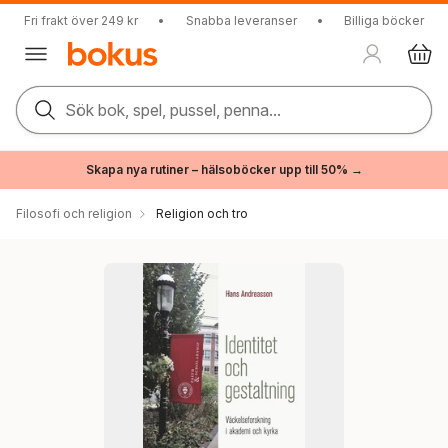
Fri frakt över 249 kr
•
Snabba leveranser
•
Billiga böcker
Sök bok, spel, pussel, penna...
Skapa nya rutiner – hälsoböcker upp till 50% →
Filosofi och religion
Religion och tro