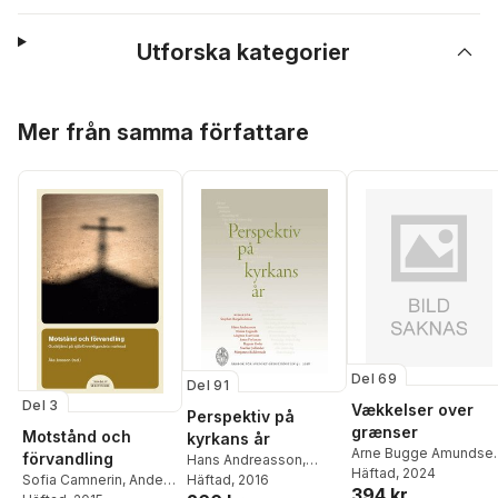
Utforska kategorier
Hoppa över listan
Mer från samma författare
Del 69
Del 91
Del 3
Vækkelser over
Perspektiv på
grænser
Motstånd och
kyrkans år
Arne Bugge Amundse
förvandling
Hans Andreasson
,
Svein Ivar Langhelle
Häftad
, 2024
,
Sofia Camnerin
,
Anders
Ninna Edgardh
Häftad
, 2016
,
Magnus
394 kr
Flemming Kofod-