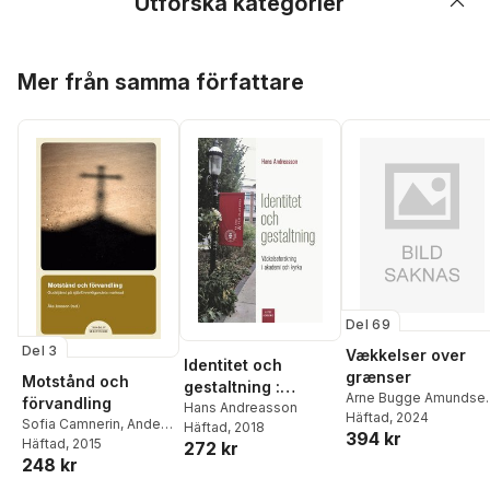
Utforska kategorier
Hoppa över listan
Mer från samma författare
Del 69
Del 3
Vækkelser over
Identitet och
grænser
Motstånd och
gestaltning :
Arne Bugge Amundse
förvandling
Väckelseforskning
Hans Andreasson
Svein Ivar Langhelle
Häftad
, 2024
,
Sofia Camnerin
,
Anders
Häftad
, 2018
i akademi och
394 kr
Flemming Kofod-
Arborelius
Häftad
, 2015
,
Ninna
272 kr
kyrka
Svendsen
,
Stina
248 kr
Edgardh
,
Ulla Marie
Fallberg Sundmark
,
Gunner
,
Åke Jonsson
,