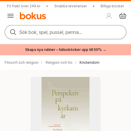
Fri frakt över 249 kr
•
Snabba leveranser
•
Billiga böcker
Sök bok, spel, pussel, penna...
Skapa nya rutiner – hälsoböcker upp till 50% →
Filosofi och religion
Religion och tro
Kristendom