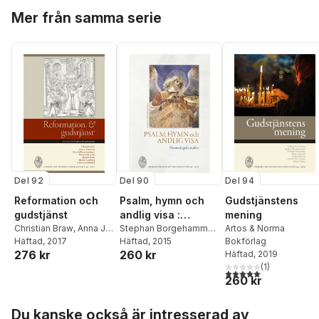
Daniel Lindmark
,
Erik J
Hoppa över listan
Peter Halldorf
,
Tomas
Mer från samma serie
Andersson
,
Hans
Bodström
,
Jonas
Andreasson
,
Lars-
Lundkvist
,
Eleonore
Göran Sundberg
,
Gerd
Gustafsson
,
Jonas
Snellman
,
Jouko
Melin
,
Boel Hössjer
Talonen
,
Anssi
Sundman
,
Hans
Ollilainen
Andreasson
Del 90
Del 92
Del 94
Psalm, hymn och
Reformation och
Gudstjänstens
andlig visa :
gudstjänst
mening
hymnologiska
Stephan Borgehammar
,
Christian Braw
,
Anna J.
Artos & Norma
Ingvar Bengtsson
Häftad
, 2015
,
Anna
Evertsson
Häftad
, 2017
,
Stina
Bokförlag
studier
260 kr
276 kr
J. Evertsson
,
Ragnar
Fallberg Sundmark
,
Häftad
, 2019
Holte
,
Liza L Lundkvist
Thomas Girmalm
,
(
1
)
5,0
utav 5 stjärnor. Tota
260 kr
Ragnar Holte
,
Mattias
Lundberg
,
Christer
Hoppa över listan
Pahlmblad
Du kanske också är intresserad av