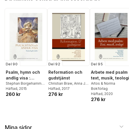
Del 90
Del 92
Del 95
Psalm, hymn och
Reformation och
Arbete med psalm 
andlig visa :
gudstjänst
text, musik, teolog
hymnologiska
Stephan Borgehammar
,
Christian Braw
,
Anna J.
Artos & Norma
Ingvar Bengtsson
Häftad
, 2015
,
Anna
Evertsson
Häftad
, 2017
,
Stina
Bokförlag
studier
260 kr
276 kr
J. Evertsson
,
Ragnar
Fallberg Sundmark
,
Häftad
, 2020
276 kr
Holte
,
Liza L Lundkvist
Thomas Girmalm
,
Ragnar Holte
,
Mattias
Lundberg
,
Christer
Pahlmblad
Mina sidor