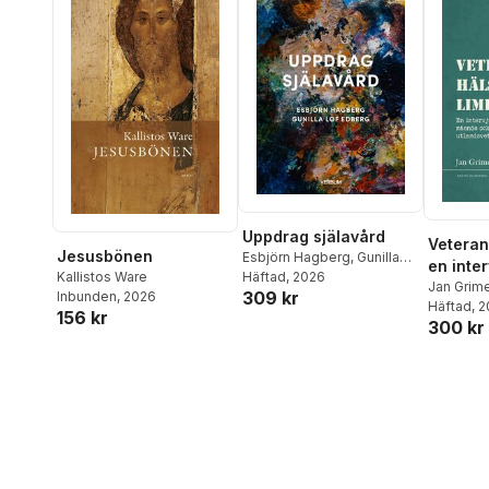
Uppdrag själavård
Veteran
Jesusbönen
Esbjörn Hagberg
,
Gunilla
en inte
Löf Edberg
Häftad
, 2026
Kallistos Ware
ett för
Jan Grime
309 kr
Inbunden
, 2026
Häftad
, 
och öka
156 kr
300 kr
svensk
utlands