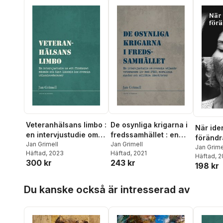
Veteranhälsans limbo :
De osynliga krigarna i
När iden
en intervjustudie om
fredssamhället : en
förändr
ett försämrat mående
Jan Grimell
intervjustudie om
Jan Grimell
Jan Grime
Häftad
, 2023
Häftad
, 2021
och ökat lidande hos
svenska
Häftad
, 
300 kr
243 kr
svenska
utlandsveteraners liv
198 kr
utlandsveteraner
med PTSD, moraliska
Hoppa över listan
skador och militära
Du kanske också är intresserad av
identiteter