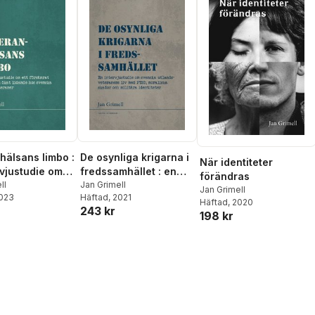
hälsans limbo :
De osynliga krigarna i
När identiteter
rvjustudie om
fredssamhället : en
förändras
sämrat mående
ll
intervjustudie om
Jan Grimell
Jan Grimell
2023
Häftad
, 2021
t lidande hos
svenska
Häftad
, 2020
243 kr
a
utlandsveteraners liv
198 kr
veteraner
med PTSD, moraliska
skador och militära
identiteter