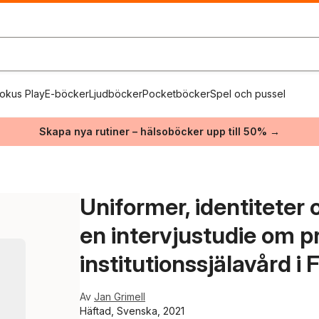
okus Play
E-böcker
Ljudböcker
Pocketböcker
Spel och pussel
Skapa nya rutiner – hälsoböcker upp till 50% →
Uniformer, identiteter o
en intervjustudie om p
institutionssjälavård 
Av
Jan Grimell
Häftad, Svenska, 2021