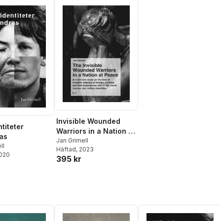
Invisible Wounded
titeter
Warriors in a Nation at
as
Peace
Jan Grimell
ll
Häftad
, 2023
2020
395 kr