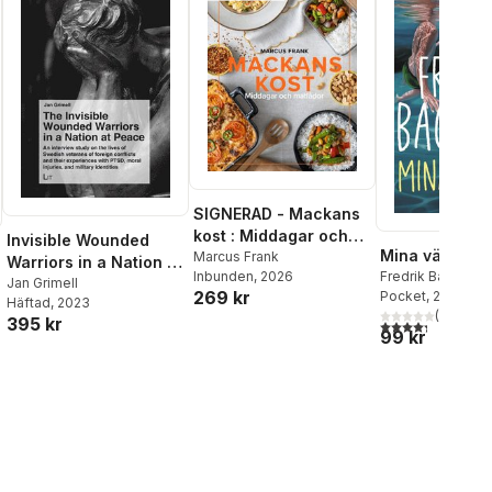
SIGNERAD - Mackans
kost : Middagar och
Invisible Wounded
Mina vänner
matlådor
Marcus Frank
Warriors in a Nation at
Inbunden
, 2026
Fredrik Backman
Peace
Jan Grimell
269 kr
Pocket
, 2026
Häftad
, 2023
(
35
)
395 kr
4,3
utav 5 stjärnor
99 kr