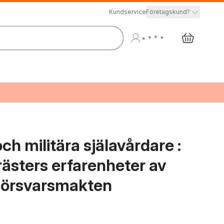
Kundservice
Företagskund?
ch militära själavårdare :
rästers erfarenheter av
i Försvarsmakten