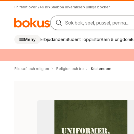
Fri frakt över 249 kr
•
Snabba leveranser
•
Billiga böcker
Sök bok, spel, pussel, penna...
Meny
Erbjudanden
Student
Topplistor
Barn & ungdom
B
Filosofi och religion
Religion och tro
Kristendom