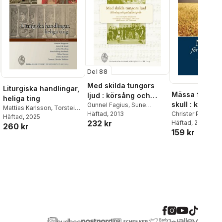
Del 88
Med skilda tungors
Liturgiska handlingar,
Mässa för en
ljud : körsång och
heliga ting
skull : komme
gudstjänstspråk
Gunnel Fagius
,
Sune
Mattias Karlsson
,
Torstein
och förslag til
Christer Pahlmbl
Fahlgren
Häftad
, 2013
,
Mikael Isacson
,
Theodor Tollefsen
Häftad
, 2025
,
232 kr
Häftad
, 2014
Rolf Larsson
,
Ralf
reviderad
260 kr
Herman Bengtsson
,
Stina
159 kr
Thiedemann
mässordning f
Fallberg Sundmark
,
Sven-
svenska kyrk
Erik Brodd
,
Mikael Isacson
,
Anders Ekenberg