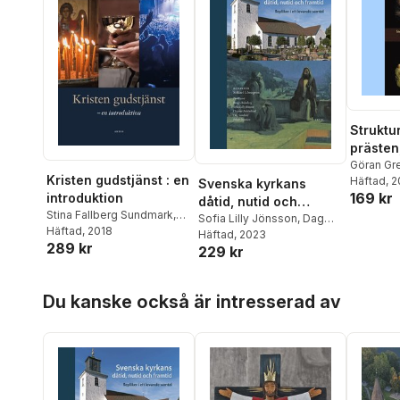
Struktur
prästen,
: texter
Göran Gr
Kristen gudstjänst : en
Judith Fa
Häftad
, 
Svenska kyrkans
Evangel
169 kr
introduktion
Jörgens
dåtid, nutid och
Johanss
Stina Fallberg Sundmark
,
framtid : repliker i ett
Sofia Lilly Jönsson
,
Dag
Ola Sigu
Stephan Borgehammar
Häftad
, 2018
,
Sandahl
Häftad
, 2023
,
Christer
levande samtal
Parbring
,
289 kr
Sven-Erik Brodd
,
Ninna
229 kr
Pahlmblad
,
Per Ewert
,
Klefbeck
Edgardh
,
Anders Ekenberg
,
Johan Sundeen
,
Bengt
Ström
,
Mi
Sune Fahlgren
,
Joel
Holmberg
,
Mikael
Hoppa över listan
Jan Ecke
Halldorf
,
Britt-Inger
Du kanske också är intresserad av
Löwegren
Lundblad
Johansson
,
Mattias
Mattias 
Lundberg
,
Mikael
Holmstr
Löwegren
,
Mikael
Hellgren
,
Sundkvist
Fjellande
Vennber