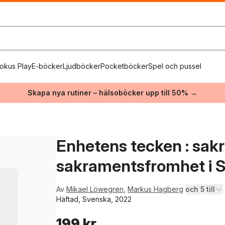
okus Play
E-böcker
Ljudböcker
Pocketböcker
Spel och pussel
Skapa nya rutiner – hälsoböcker upp till 50% →
Enhetens tecken : sak
sakramentsfromhet i 
Av
Mikael Löwegren
,
Markus Hagberg
och 5 till
Häftad, Svenska, 2022
199 kr