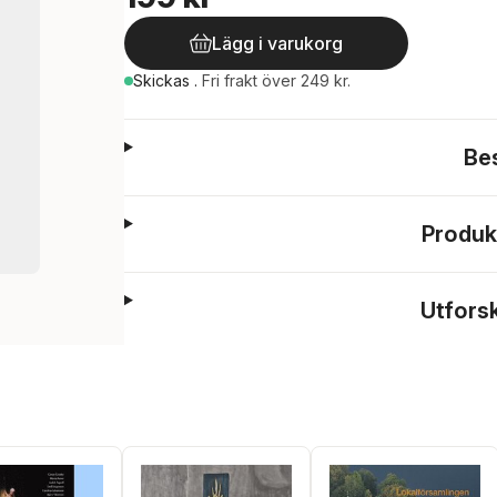
Lägg i varukorg
Skickas
.
Fri frakt över 249 kr.
Be
Produk
Utfors