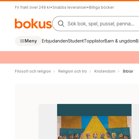
Fri frakt över 249 kr
•
Snabba leveranser
•
Billiga böcker
Sök bok, spel, pussel, penna...
Meny
Erbjudanden
Student
Topplistor
Barn & ungdom
B
Filosofi och religion
Religion och tro
Kristendom
Biblar