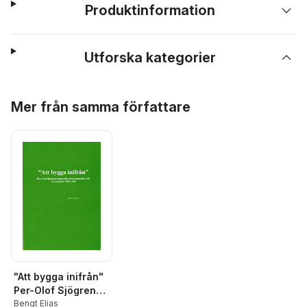
Produktinformation
Utforska kategorier
Hoppa över listan
Mer från samma författare
"Att bygga inifrån"
Per-Olof Sjögrens
pastorala
Bengt Elias