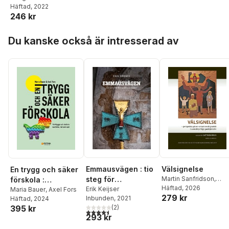
Häftad
, 2022
arbetsprogram och
246 kr
verksamhet 1951-
1968
Hoppa över listan
Du kanske också är intresserad av
Emmausvägen : tio
Välsignelse
En trygg och säker
steg för
Martin Sanfridson
,
förskola :
Richard Pleijel
Häftad
, 2026
,
Karin
församlingsveniate
Erik Keijser
förebygga och
Maria Bauer
,
Axel Fors
279 kr
Tillberg
,
Sven-Erik
Inbunden
, 2021
Häftad
, 2024
r
hantera konflikter,
Brodd
,
Carl Sjösvärd
(
2
)
395 kr
hot och våld
4,5
utav 5 stjärnor. Totalt antal röster:
Birger
,
Daniel
293 kr
Gustafsson
,
Leif