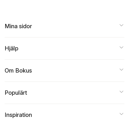
Nordenstorm
,
Andrea
Wejderstam
,
Kristoffe
Rönnblom
,
Jakob
Trônet
,
Tiit Pädam
,
Mikael Isacson
,
Judith
Mina sidor
Fagrell
Hjälp
Om Bokus
Populärt
Inspiration