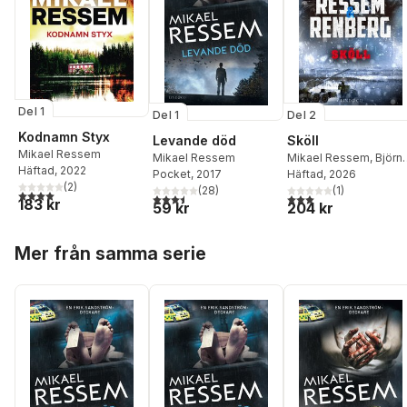
Del 1
Del 1
Del 2
Kodnamn Styx
Levande död
Sköll
Mikael Ressem
Mikael Ressem
Mikael Ressem
,
Björn
Häftad
, 2022
Pocket
, 2017
Renberg
Häftad
, 2026
(
2
)
(
28
)
(
1
)
4,0
utav 5 stjärnor. Totalt antal röster:
3,5
utav 5 stjärnor. Totalt antal röster:
3,0
utav 5 stjärnor. Tota
183 kr
59 kr
204 kr
Hoppa över listan
Mer från samma serie