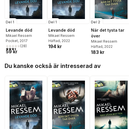
Del 1
Del 1
Del 2
Levande död
Levande död
När det tysta tar
Mikael Ressem
Mikael Ressem
över
Pocket
, 2017
Häftad
, 2022
Mikael Ressem
194 kr
(
28
)
Häftad
, 2022
3,5
utav 5 stjärnor. Totalt antal röster:
59 kr
183 kr
Hoppa över listan
Du kanske också är intresserad av