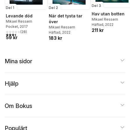
Del 3
Del 1
Del 2
Hav utan botten
Levande död
När det tysta tar
Mikael Ressem
Mikael Ressem
över
Häftad
, 2022
Pocket
, 2017
Mikael Ressem
211 kr
(
28
)
Häftad
, 2022
3,5
utav 5 stjärnor. Totalt antal röster:
59 kr
183 kr
Mina sidor
Hjälp
Om Bokus
Populärt