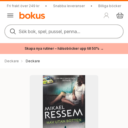
Fri frakt över 249 kr
•
Snabba leveranser
•
Billiga böcker
Sök bok, spel, pussel, penna...
Skapa nya rutiner – hälsoböcker upp till 50% →
Deckare
Deckare