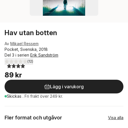
Hav utan botten
Av
Mikael Ressem
Pocket, Svenska, 2018
Del 3 i serien
Erik Sandström
(
12
)
4,0
utav 5 stjärnor. Totalt antal röster:
89 kr
Lägg i varukorg
Skickas
.
Fri frakt över 249 kr.
Fler format och utgåvor
Visa alla