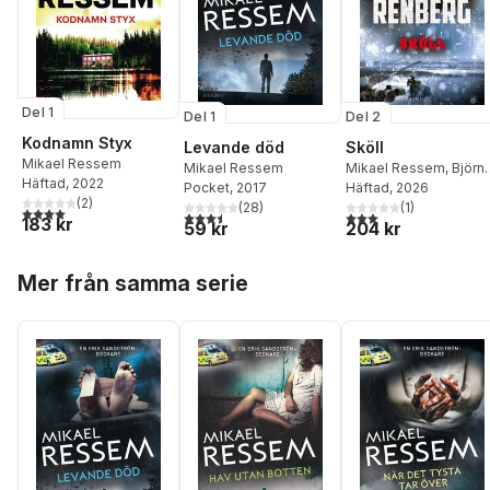
Del 1
Del 1
Del 2
Kodnamn Styx
Levande död
Sköll
Mikael Ressem
Mikael Ressem
Mikael Ressem
,
Björn
Häftad
, 2022
Pocket
, 2017
Renberg
Häftad
, 2026
(
2
)
(
28
)
(
1
)
4,0
utav 5 stjärnor. Totalt antal röster:
3,5
utav 5 stjärnor. Totalt antal röster:
3,0
utav 5 stjärnor. Tota
183 kr
59 kr
204 kr
Hoppa över listan
Mer från samma serie