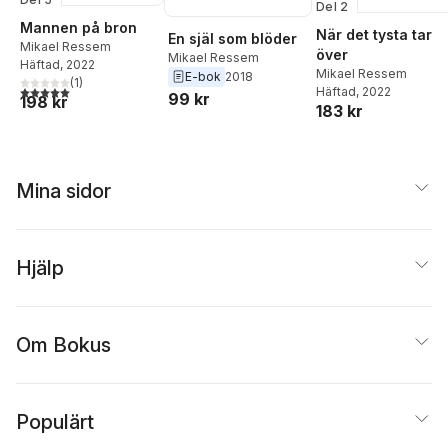
Del 2
Mannen på bron
När det tysta tar
En själ som blöder
Mikael Ressem
över
Mikael Ressem
Häftad
, 2022
Mikael Ressem
E-bok
2018
(
1
)
5,0
utav 5 stjärnor. Totalt antal röster:
Häftad
, 2022
99 kr
198 kr
183 kr
Mina sidor
Hjälp
Om Bokus
Populärt