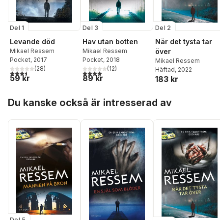
Del 1
Del 3
Del 2
Levande död
Hav utan botten
När det tysta tar
Mikael Ressem
Mikael Ressem
över
Pocket
, 2017
Pocket
, 2018
Mikael Ressem
(
28
)
(
12
)
Häftad
, 2022
3,5
utav 5 stjärnor. Totalt antal röster:
4,0
utav 5 stjärnor. Totalt antal röster:
59 kr
89 kr
183 kr
Hoppa över listan
Du kanske också är intresserad av
Del 5