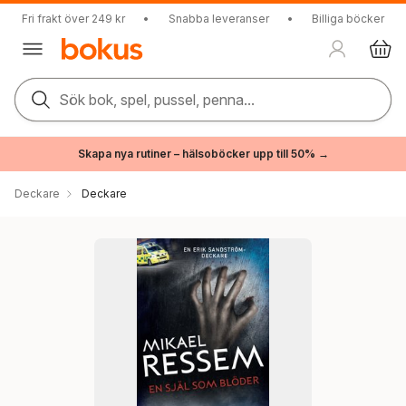
Fri frakt över 249 kr
•
Snabba leveranser
•
Billiga böcker
Sök bok, spel, pussel, penna...
Skapa nya rutiner – hälsoböcker upp till 50% →
Deckare
Deckare