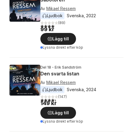
Av
Mikael Ressem
Ljudbok
Svenska
, 
2022
(
89
)
4,1
utav 5 stjärnor. Totalt antal röster:
99 kr
Lägg till
Lyssna direkt efter köp
Del 18 - Erik Sandström
Den svarta listan
Av
Mikael Ressem
Ljudbok
Svenska
, 
2024
(
147
)
4,3
utav 5 stjärnor. Totalt antal röster:
149 kr
Lägg till
Lyssna direkt efter köp