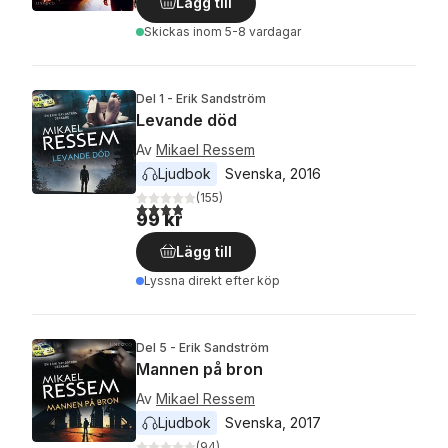
Lägg till
Skickas
inom 5-8 vardagar
Del 1 - Erik Sandström
Levande död
Av
Mikael Ressem
Ljudbok
Svenska
, 
2016
(
155
)
3,9
utav 5 stjärnor. Totalt antal röster:
99 kr
Lägg till
Lyssna direkt efter köp
Del 5 - Erik Sandström
Mannen på bron
Av
Mikael Ressem
Ljudbok
Svenska
, 
2017
(
94
)