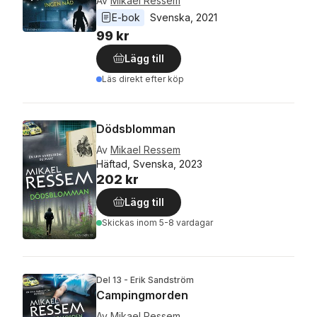
Av
Mikael Ressem
E-bok
Svenska
, 
2021
99 kr
Lägg till
Läs direkt efter köp
Dödsblomman
Av
Mikael Ressem
Häftad, Svenska, 2023
202 kr
Lägg till
Skickas
inom 5-8 vardagar
Del 13 - Erik Sandström
Campingmorden
Av
Mikael Ressem