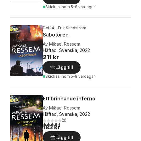
Skickas
inom 5-8 vardagar
Del 14 - Erik Sandström
Sabotören
Av
Mikael Ressem
Häftad, Svenska, 2022
211 kr
Lägg till
Skickas
inom 5-8 vardagar
Ett brinnande inferno
Av
Mikael Ressem
Häftad, Svenska, 2022
(
2
)
4,5
utav 5 stjärnor. Totalt antal röster:
183 kr
Lägg till