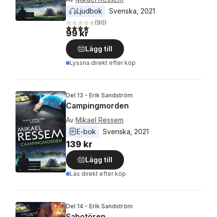
Ljudbok
Svenska
, 
2021
(
90
)
4,1
utav 5 stjärnor. Totalt antal röster:
99 kr
Lägg till
Lyssna direkt efter köp
Del 13 - Erik Sandström
Campingmorden
Av
Mikael Ressem
E-bok
Svenska
, 
2021
139 kr
Lägg till
Läs direkt efter köp
Del 14 - Erik Sandström
Sabotören