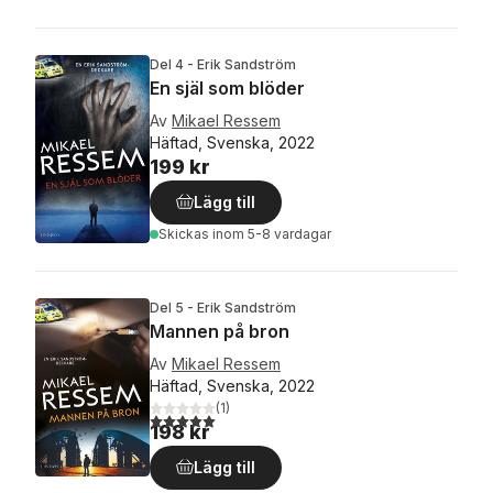
Del 4 - Erik Sandström
En själ som blöder
Av
Mikael Ressem
Häftad, Svenska, 2022
199 kr
Lägg till
Skickas
inom 5-8 vardagar
Del 5 - Erik Sandström
Mannen på bron
Av
Mikael Ressem
Häftad, Svenska, 2022
(
1
)
5,0
utav 5 stjärnor. Totalt antal röster:
198 kr
Lägg till