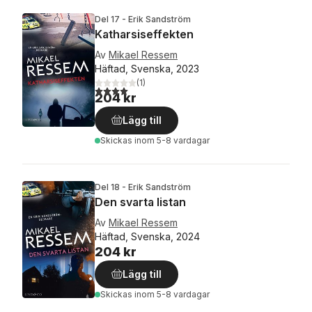
Del 17 - Erik Sandström
Katharsiseffekten
Av
Mikael Ressem
Häftad, Svenska, 2023
(
1
)
4,0
utav 5 stjärnor. Totalt antal röster:
204 kr
Lägg till
Skickas
inom 5-8 vardagar
Del 18 - Erik Sandström
Den svarta listan
Av
Mikael Ressem
Häftad, Svenska, 2024
204 kr
Lägg till
Skickas
inom 5-8 vardagar