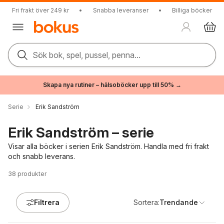
Fri frakt över 249 kr
•
Snabba leveranser
•
Billiga böcker
Sök bok, spel, pussel, penna...
Skapa nya rutiner – hälsoböcker upp till 50% →
Serie
Erik Sandström
Erik Sandström – serie
Visar alla böcker i serien Erik Sandström. Handla med fri frakt
och snabb leverans.
38
produkter
Filtrera
Sortera:
Trendande