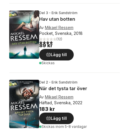
Del 3 - Erik Sandström
Hav utan botten
Av
Mikael Ressem
Pocket, Svenska, 2018
(
12
)
4,0
utav 5 stjärnor. Totalt antal röster:
89 kr
Lägg till
Skickas
Del 2 - Erik Sandström
När det tysta tar över
Av
Mikael Ressem
Häftad, Svenska, 2022
183 kr
Lägg till
Skickas
inom 5-8 vardagar