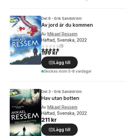
Del 6 - Erik Sandström
Av jord är du kommen
Av
Mikael Ressem
Häftad, Svenska, 2022
(
1
)
5,0
utav 5 stjärnor. Totalt antal röster:
199 kr
Lägg till
Skickas
inom 5-8 vardagar
Del 3 - Erik Sandström
Hav utan botten
Av
Mikael Ressem
Häftad, Svenska, 2022
211 kr
Lägg till