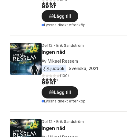
3,9
utav 5 stjärnor. Totalt antal röster:
99 kr
Lägg till
Lyssna direkt efter köp
Del 12 - Erik Sandström
Ingen nåd
Av
Mikael Ressem
Ljudbok
Svenska
, 
2021
(
100
)
4,3
utav 5 stjärnor. Totalt antal röster:
99 kr
Lägg till
Lyssna direkt efter köp
Del 12 - Erik Sandström
Ingen nåd