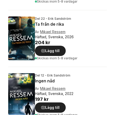
Skickas
inom 5-8 vardagar
Del 22 - Erik Sandström
Ta från de rika
Av
Mikael Ressem
Häftad, Svenska, 2026
204 kr
Lägg till
Skickas
inom 5-8 vardagar
Del 12 - Erik Sandström
Ingen nåd
Av
Mikael Ressem
Häftad, Svenska, 2022
197 kr
Lägg till
Skickas
inom 5-8 vardagar