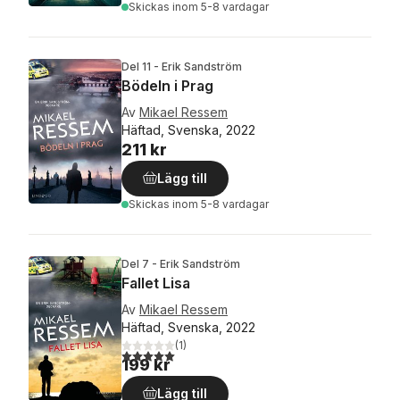
Skickas
inom 5-8 vardagar
Del 11 - Erik Sandström
Bödeln i Prag
Av
Mikael Ressem
Häftad, Svenska, 2022
211 kr
Lägg till
Skickas
inom 5-8 vardagar
Del 7 - Erik Sandström
Fallet Lisa
Av
Mikael Ressem
Häftad, Svenska, 2022
(
1
)
5,0
utav 5 stjärnor. Totalt antal röster:
199 kr
Lägg till