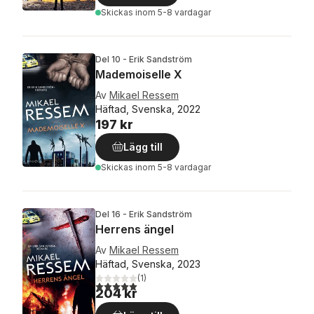
Skickas
inom 5-8 vardagar
Del 10 - Erik Sandström
Mademoiselle X
Av
Mikael Ressem
Häftad, Svenska, 2022
197 kr
Lägg till
Skickas
inom 5-8 vardagar
Del 16 - Erik Sandström
Herrens ängel
Av
Mikael Ressem
Häftad, Svenska, 2023
(
1
)
5,0
utav 5 stjärnor. Totalt antal röster:
204 kr