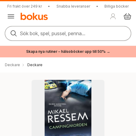
Fri frakt över 249 kr
•
Snabba leveranser
•
Billiga böcker
Sök bok, spel, pussel, penna...
Skapa nya rutiner – hälsoböcker upp till 50% →
Deckare
Deckare