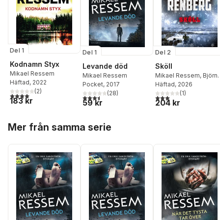
Del 1
Del 1
Del 2
Kodnamn Styx
Levande död
Sköll
Mikael Ressem
Mikael Ressem
Mikael Ressem
,
Björn
Häftad
, 2022
Pocket
, 2017
Renberg
Häftad
, 2026
(
2
)
(
28
)
(
1
)
4,0
utav 5 stjärnor. Totalt antal röster:
3,5
utav 5 stjärnor. Totalt antal röster:
3,0
utav 5 stjärnor. Tota
183 kr
59 kr
204 kr
Hoppa över listan
Mer från samma serie