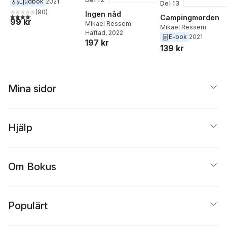
Ljudbok
2021
Del 13
(
90
)
Ingen nåd
4,1
utav 5 stjärnor. Totalt antal röster:
Campingmorden
99 kr
Mikael Ressem
Mikael Ressem
Häftad
, 2022
E-bok
2021
197 kr
139 kr
Mina sidor
Hjälp
Om Bokus
Populärt