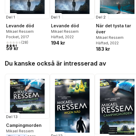
Del 1
Del 1
Del 2
Levande död
Levande död
När det tysta tar
Mikael Ressem
Mikael Ressem
över
Pocket
, 2017
Häftad
, 2022
Mikael Ressem
194 kr
(
28
)
Häftad
, 2022
3,5
utav 5 stjärnor. Totalt antal röster:
59 kr
183 kr
Hoppa över listan
Du kanske också är intresserad av
Del 13
Campingmorden
Mikael Ressem
Del 12