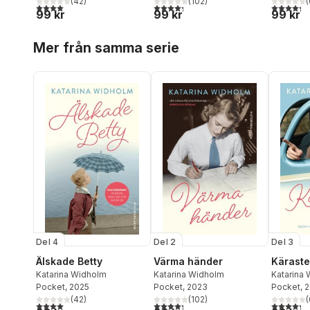
(
42
)
(
102
)
(
4,0
utav 5 stjärnor. Totalt antal röster:
4,3
utav 5 stjärnor. Totalt antal röster:
4,3
utav 5 
99 kr
99 kr
99 kr
Hoppa över listan
Mer från samma serie
Del 4
Del 2
Del 3
Älskade Betty
Värma händer
Käraste
Katarina Widholm
Katarina Widholm
Katarina
Pocket
, 2025
Pocket
, 2023
Pocket
, 
(
42
)
(
102
)
(
4,0
utav 5 stjärnor. Totalt antal röster:
4,3
utav 5 stjärnor. Totalt antal röster:
4,3
utav 5 