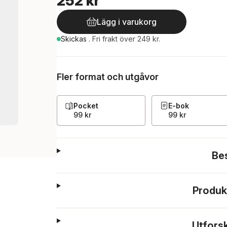
252 kr
Lägg i varukorg
Skickas
.
Fri frakt över 249 kr.
Fler format och utgåvor
Pocket
E-bok
99 kr
99 kr
Be
Produk
Utfors