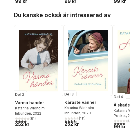
99 kr
99 kr
99 kr
Hoppa över listan
Du kanske också är intresserad av
Del 3
Del 2
Del 4
Käraste vänner
Värma händer
Älskade
Katarina Widholm
Katarina Widholm
Katarina
Inbunden
, 2023
Inbunden
, 2022
Pocket
, 
(
111
)
(
81
)
4,3
utav 5 stjärnor. Totalt antal röster:
(
4,1
utav 5 stjärnor. Totalt antal röster:
4,0
utav 5 
252 kr
252 kr
99 kr