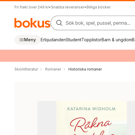
Fri frakt över 249 kr
•
Snabba leveranser
•
Billiga böcker
Sök bok, spel, pussel, penna...
Meny
Erbjudanden
Student
Topplistor
Barn & ungdom
B
Skönlitteratur
Romaner
Historiska romaner