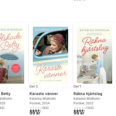
Del 3
Del 1
 Betty
Käraste vänner
Räkna hjärtslag
 Widholm
Katarina Widholm
Katarina Widholm
2025
Pocket
, 2024
Pocket
, 2022
42
)
(
64
)
(
120
)
stjärnor. Totalt antal röster:
4,3
utav 5 stjärnor. Totalt antal röster:
4,3
utav 5 stjärnor. Totalt ant
99 kr
99 kr