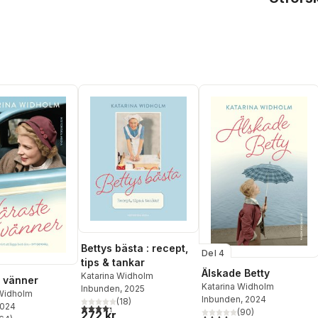
Bettys bästa : recept,
Del 4
tips & tankar
Älskade Betty
Katarina Widholm
 vänner
Katarina Widholm
Inbunden
, 2025
 Widholm
Inbunden
, 2024
(
18
)
2024
4,3
utav 5 stjärnor. Totalt antal röster:
(
90
)
272 kr
4,3
utav 5 stjärnor. Totalt ant