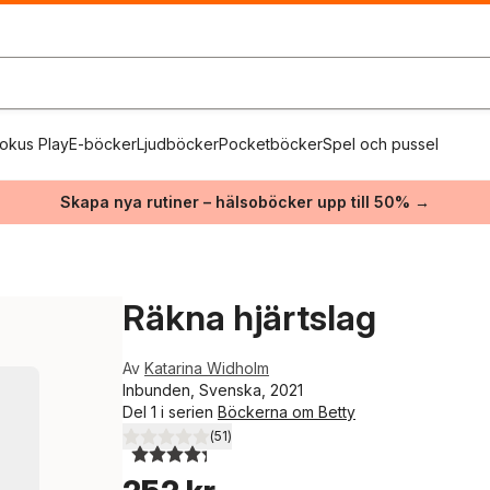
okus Play
E-böcker
Ljudböcker
Pocketböcker
Spel och pussel
Skapa nya rutiner – hälsoböcker upp till 50% →
Räkna hjärtslag
Av
Katarina Widholm
Inbunden, Svenska, 2021
Del 1 i serien
Böckerna om Betty
(
51
)
4,3
utav 5 stjärnor. Totalt antal röster: