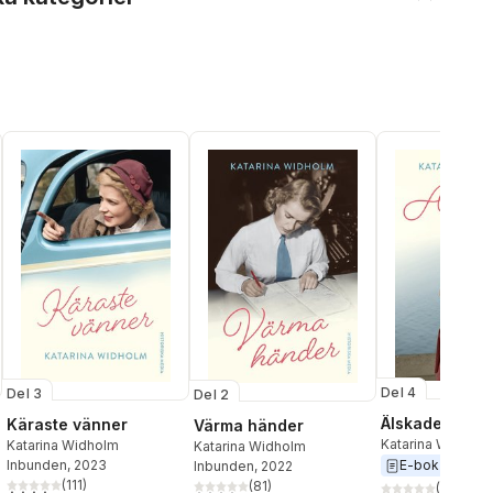
Del 4
Del 3
Del 2
Älskade Betty
Käraste vänner
Värma händer
Katarina Widholm
Katarina Widholm
Katarina Widholm
Inbunden
, 2023
E-bok
2024
Inbunden
, 2022
(
111
)
(
81
)
(
13
)
al röster:
4,3
utav 5 stjärnor. Totalt antal röster: