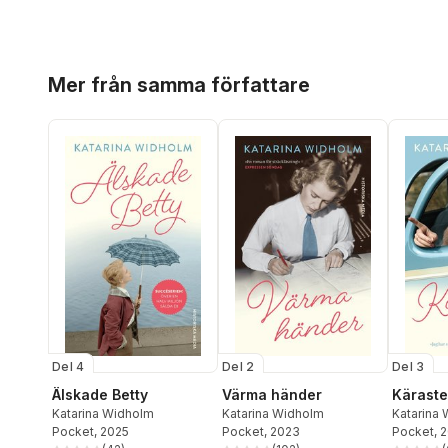
Hoppa över listan
Mer från samma författare
Del 4
Del 2
Del 3
Älskade Betty
Värma händer
Käraste
Katarina Widholm
Katarina Widholm
Katarina
Pocket
, 2025
Pocket
, 2023
Pocket
, 