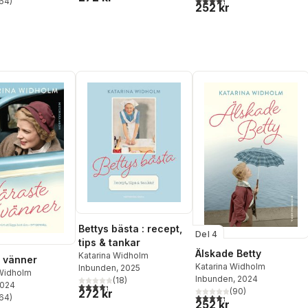
64
)
252 kr
stjärnor. Totalt antal röster:
Bettys bästa : recept,
Del 4
tips & tankar
Älskade Betty
Katarina Widholm
 vänner
Katarina Widholm
Inbunden
, 2025
 Widholm
Inbunden
, 2024
(
18
)
2024
4,3
utav 5 stjärnor. Totalt antal röster:
(
90
)
272 kr
4,3
utav 5 stjärnor. Totalt ant
64
)
252 kr
stjärnor. Totalt antal röster: