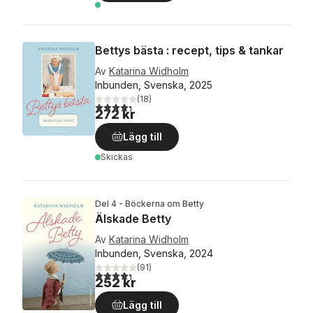
Bettys bästa : recept, tips & tankar
Av
Katarina Widholm
Inbunden, Svenska, 2025
(
18
)
4,3
utav 5 stjärnor. Totalt antal röster:
272 kr
Lägg till
Skickas
Del 4 - Böckerna om Betty
Älskade Betty
Av
Katarina Widholm
Inbunden, Svenska, 2024
(
91
)
4,3
utav 5 stjärnor. Totalt antal röster:
252 kr
Lägg till