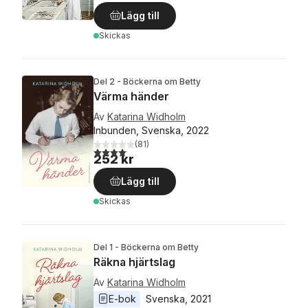
Lägg till
Skickas
Del 2 - Böckerna om Betty
Värma händer
Av
Katarina Widholm
Inbunden, Svenska, 2022
(
81
)
4,1
utav 5 stjärnor. Totalt antal röster:
252 kr
Lägg till
Skickas
Del 1 - Böckerna om Betty
Räkna hjärtslag
Av
Katarina Widholm
E-bok
Svenska
, 
2021