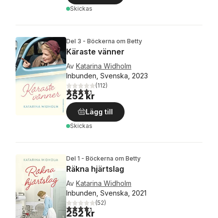
Skickas
Del 3 - Böckerna om Betty
Käraste vänner
Av
Katarina Widholm
Inbunden, Svenska, 2023
(
112
)
4,3
utav 5 stjärnor. Totalt antal röster:
252 kr
Lägg till
Skickas
Del 1 - Böckerna om Betty
Räkna hjärtslag
Av
Katarina Widholm
Inbunden, Svenska, 2021
(
52
)
4,3
utav 5 stjärnor. Totalt antal röster:
252 kr