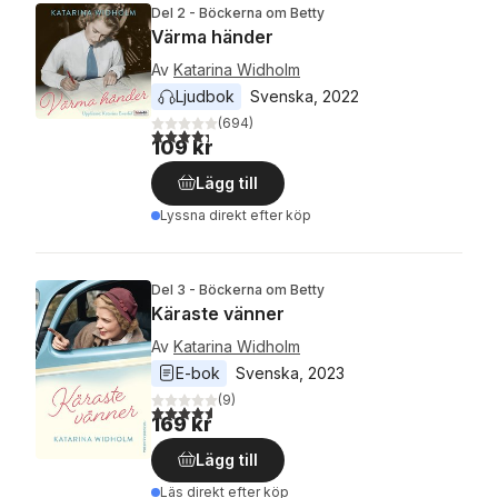
Del 2 - Böckerna om Betty
Värma händer
Av
Katarina Widholm
Ljudbok
Svenska
, 
2022
(
694
)
4,3
utav 5 stjärnor. Totalt antal röster:
109 kr
Lägg till
Lyssna direkt efter köp
Del 3 - Böckerna om Betty
Käraste vänner
Av
Katarina Widholm
E-bok
Svenska
, 
2023
(
9
)
4,6
utav 5 stjärnor. Totalt antal röster:
169 kr
Lägg till
Läs direkt efter köp