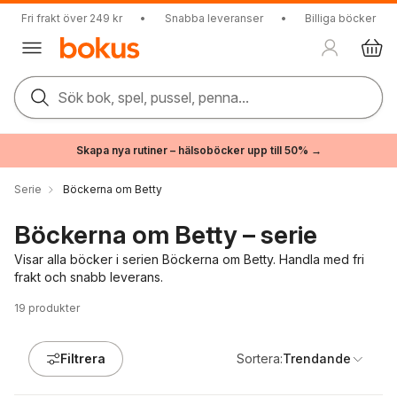
Fri frakt över 249 kr
•
Snabba leveranser
•
Billiga böcker
Sök bok, spel, pussel, penna...
Skapa nya rutiner – hälsoböcker upp till 50% →
Serie
Böckerna om Betty
Böckerna om Betty – serie
Visar alla böcker i serien Böckerna om Betty. Handla med fri
frakt och snabb leverans.
19
produkter
Filtrera
Sortera:
Trendande