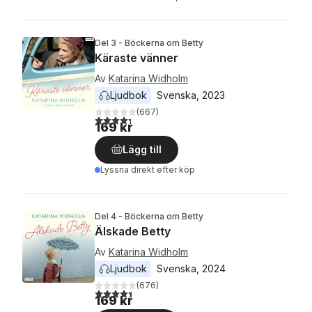
Del 3 - Böckerna om Betty
Käraste vänner
Av
Katarina Widholm
Ljudbok
Svenska
, 
2023
(
667
)
4,3
utav 5 stjärnor. Totalt antal röster:
169 kr
Lägg till
Lyssna direkt efter köp
Del 4 - Böckerna om Betty
Älskade Betty
Av
Katarina Widholm
Ljudbok
Svenska
, 
2024
(
676
)
4,4
utav 5 stjärnor. Totalt antal röster:
169 kr