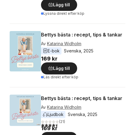
Lägg till
Lyssna direkt efter köp
Bettys bästa : recept, tips & tankar
Av
Katarina Widholm
E-bok
Svenska
, 
2025
169 kr
Lägg till
Läs direkt efter köp
Bettys bästa : recept, tips & tankar
Av
Katarina Widholm
Ljudbok
Svenska
, 
2025
(
21
)
4,5
utav 5 stjärnor. Totalt antal röster:
169 kr