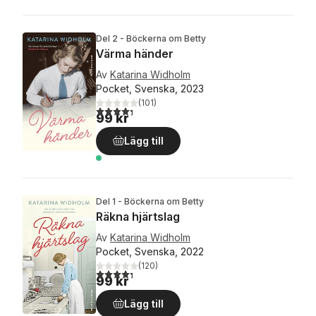
Del 2 - Böckerna om Betty
Värma händer
Av
Katarina Widholm
Pocket, Svenska, 2023
(
101
)
4,3
utav 5 stjärnor. Totalt antal röster:
99 kr
Lägg till
Del 1 - Böckerna om Betty
Räkna hjärtslag
Av
Katarina Widholm
Pocket, Svenska, 2022
(
120
)
4,3
utav 5 stjärnor. Totalt antal röster:
99 kr
Lägg till