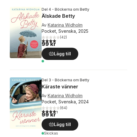
Del 4 - Böckerna om Betty
Älskade Betty
Av
Katarina Widholm
Pocket, Svenska, 2025
(
42
)
4,0
utav 5 stjärnor. Totalt antal röster:
99 kr
Lägg till
Del 3 - Böckerna om Betty
Käraste vänner
Av
Katarina Widholm
Pocket, Svenska, 2024
(
64
)
4,3
utav 5 stjärnor. Totalt antal röster:
99 kr
Lägg till
Skickas