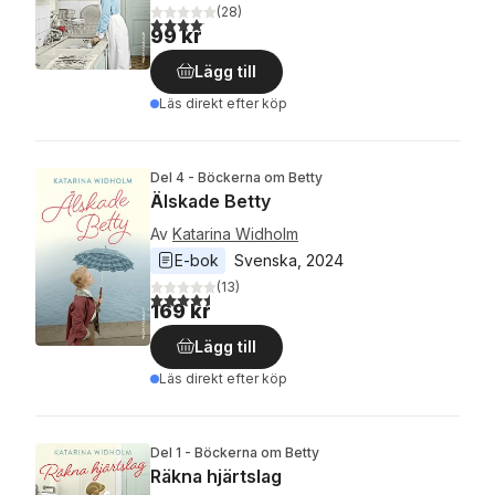
(
28
)
4,1
utav 5 stjärnor. Totalt antal röster:
99 kr
Lägg till
Läs direkt efter köp
Del 4 - Böckerna om Betty
Älskade Betty
Av
Katarina Widholm
E-bok
Svenska
, 
2024
(
13
)
4,5
utav 5 stjärnor. Totalt antal röster:
169 kr
Lägg till
Läs direkt efter köp
Del 1 - Böckerna om Betty
Räkna hjärtslag