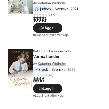
Av
Katarina Widholm
Ljudbok
Svenska
, 
2021
(
757
)
4,4
utav 5 stjärnor. Totalt antal röster:
109 kr
Lägg till
Lyssna direkt efter köp
Del 2 - Böckerna om Betty
Värma händer
Av
Katarina Widholm
E-bok
Svenska
, 
2022
(
26
)
4,2
utav 5 stjärnor. Totalt antal röster:
99 kr
Lägg till
Läs direkt efter köp