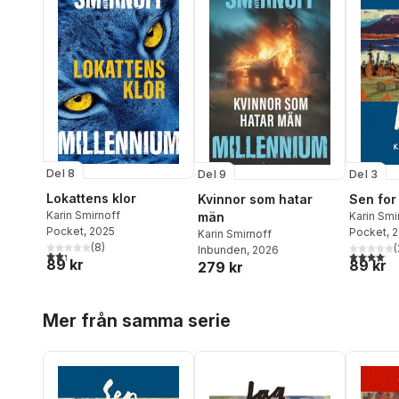
Del 8
Del 9
Del 3
Lokattens klor
Kvinnor som hatar
Sen for
Karin Smirnoff
män
Karin Smi
Pocket
, 2025
Pocket
, 
Karin Smirnoff
(
8
)
(
Inbunden
, 2026
2,3
utav 5 stjärnor. Totalt antal röster:
4,1
utav 5 
89 kr
89 kr
279 kr
Hoppa över listan
Mer från samma serie