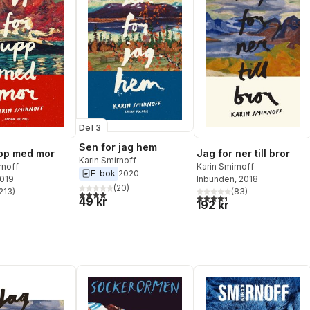
Del 3
Sen for jag hem
upp med mor
Jag for ner till bror
Karin Smirnoff
rnoff
Karin Smirnoff
E-bok
2020
2019
Inbunden
, 2018
(
20
)
213
)
(
83
)
4,1
utav 5 stjärnor. Totalt antal röster:
stjärnor. Totalt antal röster:
4,4
utav 5 stjärnor. Totalt ant
49 kr
192 kr