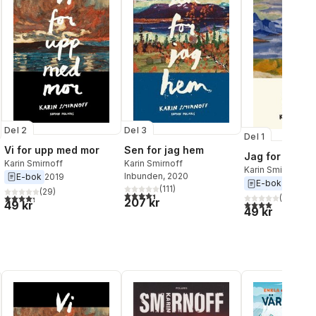
Del 2
Del 3
Del 1
Vi for upp med mor
Sen for jag hem
Jag for ner til
Karin Smirnoff
Karin Smirnoff
Karin Smirnoff
Inbunden
, 2020
E-bok
2019
E-bok
2018
(
111
)
(
29
)
4,4
utav 5 stjärnor. Totalt antal röster:
4,3
utav 5 stjärnor. Totalt antal röster:
(
35
)
207 kr
al röster:
49 kr
4,0
utav 5 stjärnor
49 kr