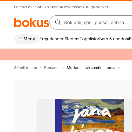
Fri frakt över 249 kr
•
Snabba leveranser
•
Billiga böcker
Sök bok, spel, pussel, penna...
Meny
Erbjudanden
Student
Topplistor
Barn & ungdom
B
Skönlitteratur
Romaner
Moderna och samtida romaner