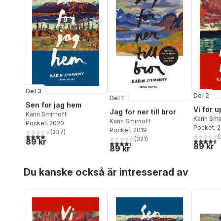
Del 3
Del 2
Del 1
Sen for jag hem
Vi for 
Jag for ner till bror
Karin Smirnoff
Karin Smi
Karin Smirnoff
Pocket
, 2020
Pocket
, 
Pocket
, 2019
(
237
)
4,1
utav 5 stjärnor. Totalt antal röster:
(
(
321
)
89 kr
4,5
utav 5 
4,4
utav 5 stjärnor. Totalt antal röster:
89 kr
89 kr
Hoppa över listan
Du kanske också är intresserad av