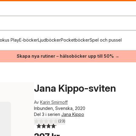
okus Play
E-böcker
Ljudböcker
Pocketböcker
Spel och pussel
Skapa nya rutiner – hälsoböcker upp till 50% →
Jana Kippo-sviten
Av
Karin Smirnoff
Inbunden, Svenska, 2020
Del 3 i serien
Jana Kippo
(
23
)
4,1
utav 5 stjärnor. Totalt antal röster: