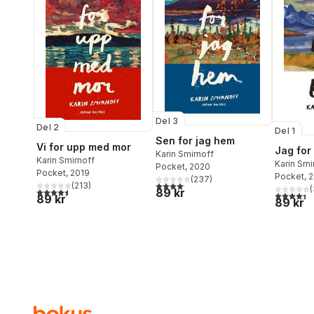
Del 3
Del 2
Del 1
Sen for jag hem
Vi for upp med mor
Jag for 
Karin Smirnoff
Karin Smirnoff
Karin Smi
Pocket
, 2020
Pocket
, 2019
Pocket
, 
(
237
)
4,1
utav 5 stjärnor. Totalt antal röster:
(
213
)
(
89 kr
4,5
utav 5 stjärnor. Totalt antal röster:
4,4
utav 5 
89 kr
89 kr