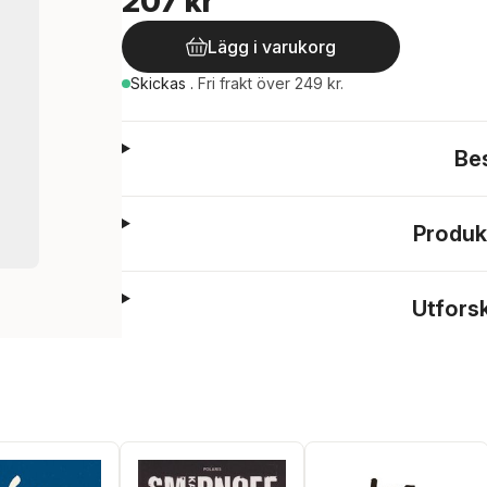
207 kr
Lägg i varukorg
Skickas
.
Fri frakt över 249 kr.
Be
Produk
Utfors