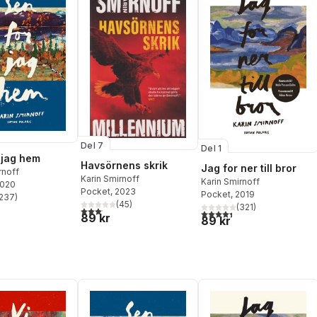
Del 7
Del 1
 jag hem
Havsörnens skrik
Jag for ner till bror
rnoff
Karin Smirnoff
Karin Smirnoff
2020
Pocket
, 2023
Pocket
, 2019
237
)
stjärnor. Totalt antal röster:
(
45
)
(
321
)
3,1
utav 5 stjärnor. Totalt antal röster:
4,4
utav 5 stjärnor. Totalt ant
89 kr
89 kr