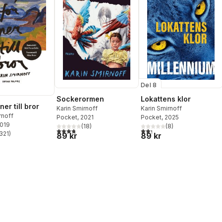
Del 8
Sockerormen
Lokattens klor
ner till bror
Karin Smirnoff
Karin Smirnoff
rnoff
Pocket
, 2021
Pocket
, 2025
2019
(
18
)
(
8
)
3,8
utav 5 stjärnor. Totalt antal röster:
2,3
utav 5 stjärnor. Totalt ant
321
)
89 kr
89 kr
stjärnor. Totalt antal röster: