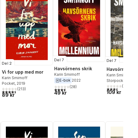
Del 7
Del 7
Del 2
Havsörnens skrik
Havsörnens sk
Vi for upp med mor
Karin Smirnoff
Karin Smirnoff
Karin Smirnoff
E-bok
2022
Storpocket
, 2023
Pocket
, 2019
(
11
)
(
28
)
3,5
utav 5 stjärnor.
(
213
)
3,6
utav 5 stjärnor. Totalt antal röster:
4,5
utav 5 stjärnor. Totalt antal röster:
109 kr
49 kr
al röster:
89 kr