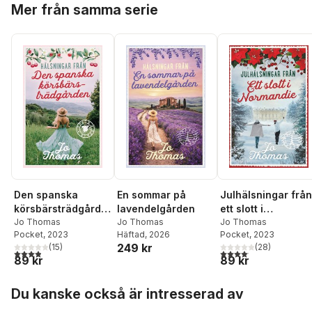
Mer från samma serie
Den spanska
En sommar på
Julhälsningar från
körsbärsträdgårde
lavendelgården
ett slott i
n
Jo Thomas
Jo Thomas
Normandie
Jo Thomas
Pocket
, 2023
Häftad
, 2026
Pocket
, 2023
249 kr
(
15
)
(
28
)
3,9
utav 5 stjärnor. Totalt antal röster:
4,1
utav 5 stjärnor. Total
89 kr
89 kr
Hoppa över listan
Du kanske också är intresserad av