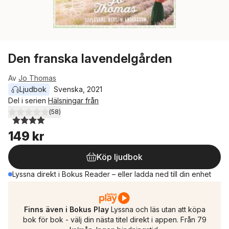
Den franska lavendelgården
Av
Jo Thomas
Ljudbok
Svenska
, 
2021
Del i serien
Hälsningar från
(
58
)
4,0
utav 5 stjärnor. Totalt antal röster:
149 kr
Köp ljudbok
Lyssna direkt i Bokus Reader – eller ladda ned till din enhet
Finns även i Bokus Play
Lyssna och läs utan att köpa
bok för bok - välj din nästa titel direkt i appen. Från 79