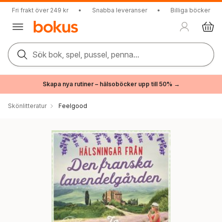
Fri frakt över 249 kr
•
Snabba leveranser
•
Billiga böcker
Sök bok, spel, pussel, penna...
Skapa nya rutiner – hälsoböcker upp till 50% →
Skönlitteratur
Feelgood