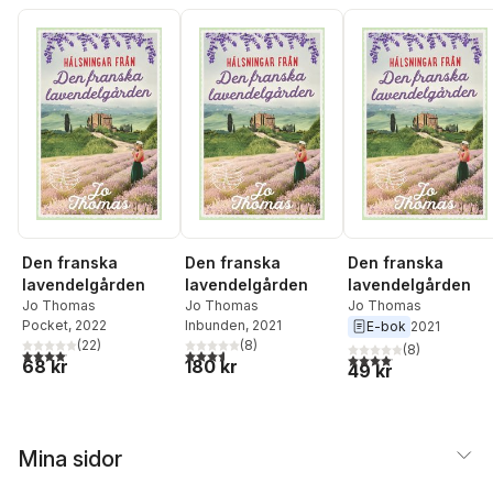
Den franska
Den franska
Den franska
lavendelgården
lavendelgården
lavendelgården
Jo Thomas
Jo Thomas
Jo Thomas
Pocket
, 2022
Inbunden
, 2021
E-bok
2021
(
22
)
(
8
)
(
8
)
4,1
utav 5 stjärnor. Totalt antal röster:
3,6
utav 5 stjärnor. Totalt antal röster:
4,1
utav 5 stjärnor. Total
68 kr
180 kr
49 kr
Mina sidor