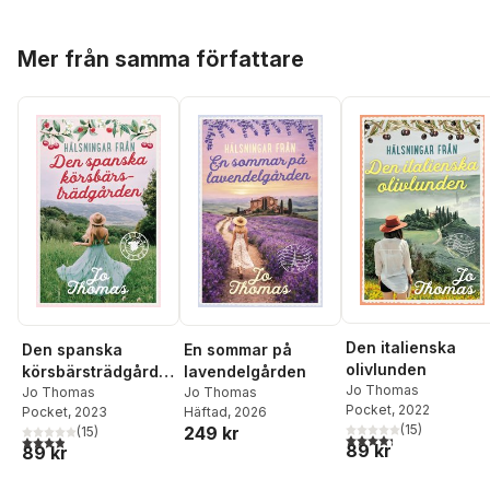
Hoppa över listan
Mer från samma författare
Den italienska
Den spanska
En sommar på
olivlunden
körsbärsträdgårde
lavendelgården
Jo Thomas
n
Jo Thomas
Jo Thomas
Pocket
, 2022
Pocket
, 2023
Häftad
, 2026
(
15
)
249 kr
(
15
)
4,3
utav 5 stjärnor. Tota
3,9
utav 5 stjärnor. Totalt antal röster:
89 kr
89 kr
Hoppa över listan