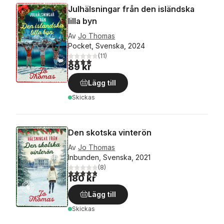
Julhälsningar från den isländska
lilla byn
Av
Jo Thomas
Pocket, Svenska, 2024
(
11
)
4,0
utav 5 stjärnor. Totalt antal röster:
89 kr
Lägg till
Skickas
Den skotska vinterön
Av
Jo Thomas
Inbunden, Svenska, 2021
(
8
)
4,8
utav 5 stjärnor. Totalt antal röster:
180 kr
Lägg till
Skickas