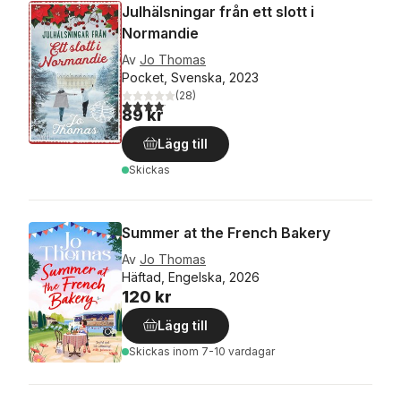
Julhälsningar från ett slott i
Normandie
Av
Jo Thomas
Pocket, Svenska, 2023
(
28
)
4,1
utav 5 stjärnor. Totalt antal röster:
89 kr
Lägg till
Skickas
Summer at the French Bakery
Av
Jo Thomas
Häftad, Engelska, 2026
120 kr
Lägg till
Skickas
inom 7-10 vardagar