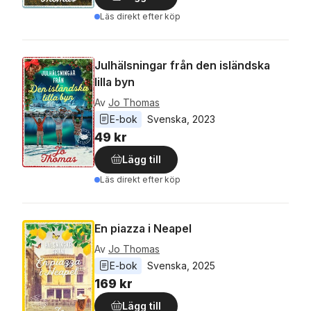
Läs direkt efter köp
Julhälsningar från den isländska
lilla byn
Av
Jo Thomas
E-bok
Svenska
, 
2023
49 kr
Lägg till
Läs direkt efter köp
En piazza i Neapel
Av
Jo Thomas
E-bok
Svenska
, 
2025
169 kr
Lägg till