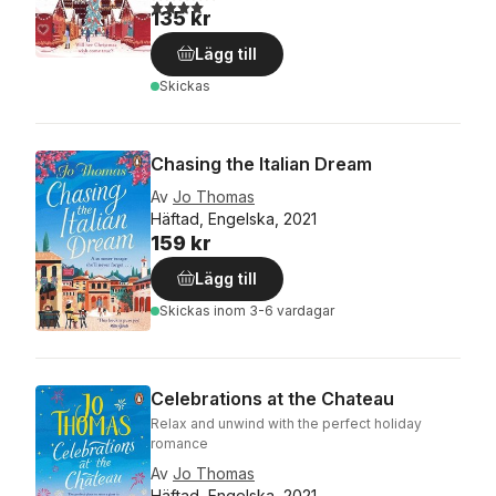
4,0
utav 5 stjärnor. Totalt antal röster:
135 kr
Lägg till
Skickas
Chasing the Italian Dream
Av
Jo Thomas
Häftad, Engelska, 2021
159 kr
Lägg till
Skickas
inom 3-6 vardagar
Celebrations at the Chateau
Relax and unwind with the perfect holiday
romance
Av
Jo Thomas
Häftad, Engelska, 2021