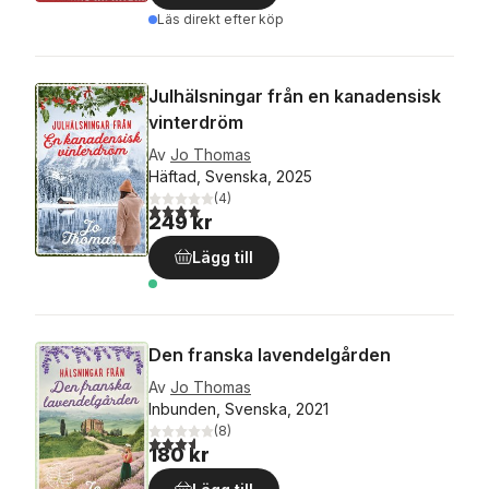
Läs direkt efter köp
Julhälsningar från en kanadensisk
vinterdröm
Av
Jo Thomas
Häftad, Svenska, 2025
(
4
)
4,0
utav 5 stjärnor. Totalt antal röster:
249 kr
Lägg till
Den franska lavendelgården
Av
Jo Thomas
Inbunden, Svenska, 2021
(
8
)
3,6
utav 5 stjärnor. Totalt antal röster:
180 kr