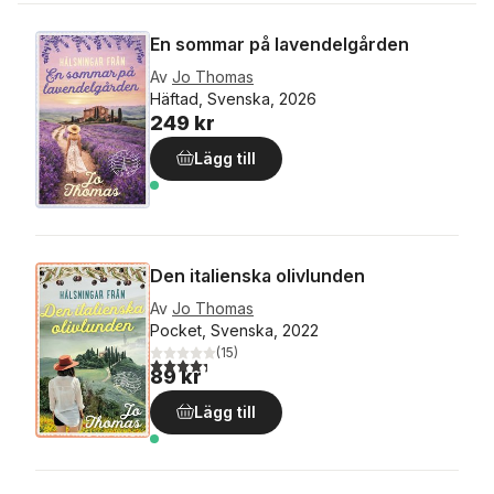
En sommar på lavendelgården
Av
Jo Thomas
Häftad, Svenska, 2026
249 kr
Lägg till
Den italienska olivlunden
Av
Jo Thomas
Pocket, Svenska, 2022
(
15
)
4,3
utav 5 stjärnor. Totalt antal röster:
89 kr
Lägg till