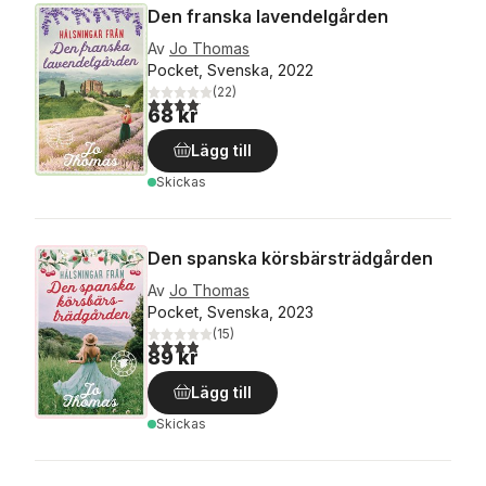
Den franska lavendelgården
Av
Jo Thomas
Pocket, Svenska, 2022
(
22
)
4,1
utav 5 stjärnor. Totalt antal röster:
68 kr
Lägg till
Skickas
Den spanska körsbärsträdgården
Av
Jo Thomas
Pocket, Svenska, 2023
(
15
)
3,9
utav 5 stjärnor. Totalt antal röster:
89 kr
Lägg till
Skickas