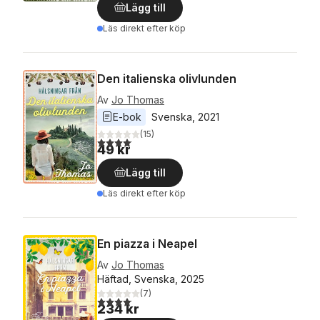
Lägg till
Läs direkt efter köp
Den italienska olivlunden
Av
Jo Thomas
E-bok
Svenska
, 
2021
(
15
)
4,1
utav 5 stjärnor. Totalt antal röster:
49 kr
Lägg till
Läs direkt efter köp
En piazza i Neapel
Av
Jo Thomas
Häftad, Svenska, 2025
(
7
)
4,1
utav 5 stjärnor. Totalt antal röster:
234 kr