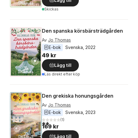
Lägg till
Skickas
Den spanska körsbärsträdgården
Av
Jo Thomas
E-bok
Svenska
, 
2022
49 kr
Lägg till
Läs direkt efter köp
Den grekiska honungsgården
Av
Jo Thomas
E-bok
Svenska
, 
2023
(
1
)
2,0
utav 5 stjärnor. Totalt antal röster:
169 kr
Lägg till