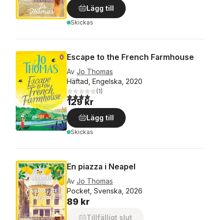
Lägg till
Skickas
Escape to the French Farmhouse
Av
Jo Thomas
Häftad, Engelska, 2020
(
1
)
4,0
utav 5 stjärnor. Totalt antal röster:
129 kr
Lägg till
Skickas
En piazza i Neapel
Av
Jo Thomas
Pocket, Svenska, 2026
89 kr
Tillfälligt slut