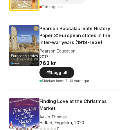
Tillfälligt slut
Pearson Baccalaureate History
Paper 3: European states in the
inter-war years (1918-1939)
Pearson Education
2017
763 kr
Lägg till
Skickas
inom 7-10 vardagar
Finding Love at the Christmas
Market
Av
Jo Thomas
Häftad, Engelska, 2020
(
1
)