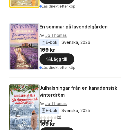
Läs direkt efter köp
En sommar på lavendelgården
Av
Jo Thomas
E-bok
Svenska
, 
2026
169 kr
Lägg till
Läs direkt efter köp
Julhälsningar från en kanadensisk
vinterdröm
Av
Jo Thomas
E-bok
Svenska
, 
2025
(
2
)
3,5
utav 5 stjärnor. Totalt antal röster:
169 kr