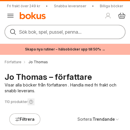
Fri frakt över 249 kr
•
Snabba leveranser
•
Billiga böcker
Sök bok, spel, pussel, penna...
Skapa nya rutiner – hälsoböcker upp till 50% →
Författare
Jo Thomas
Jo Thomas – författare
Visar alla böcker från författaren . Handla med fri frakt och
snabb leverans.
110
produkter
Filtrera
Sortera:
Trendande