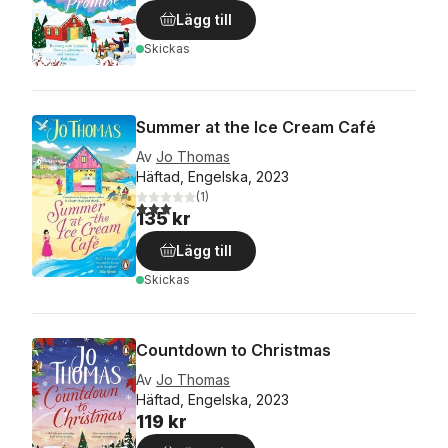
Lägg till
Skickas
Summer at the Ice Cream Café
Av
Jo Thomas
Häftad, Engelska, 2023
(
1
)
3,0
utav 5 stjärnor. Totalt antal röster:
135 kr
Lägg till
Skickas
Countdown to Christmas
Av
Jo Thomas
Häftad, Engelska, 2023
119 kr