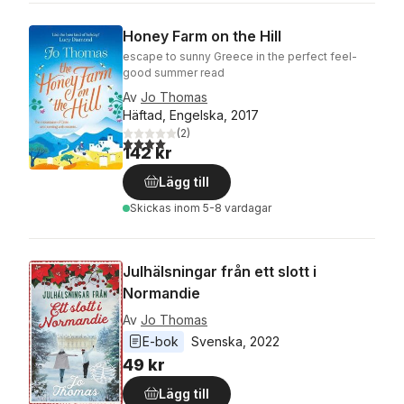
Honey Farm on the Hill
escape to sunny Greece in the perfect feel-
good summer read
Av
Jo Thomas
Häftad, Engelska, 2017
(
2
)
4,0
utav 5 stjärnor. Totalt antal röster:
142 kr
Lägg till
Skickas
inom 5-8 vardagar
Julhälsningar från ett slott i
Normandie
Av
Jo Thomas
E-bok
Svenska
, 
2022
49 kr
Lägg till