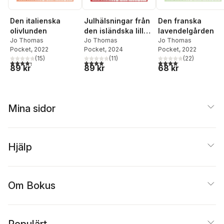
Den italienska
Julhälsningar från
Den franska
olivlunden
den isländska lilla
lavendelgården
Jo Thomas
byn
Jo Thomas
Jo Thomas
Pocket
, 2022
Pocket
, 2024
Pocket
, 2022
(
15
)
(
11
)
(
22
)
4,3
utav 5 stjärnor. Totalt antal röster:
4,0
utav 5 stjärnor. Totalt antal röster:
4,1
utav 5 stjärnor. Total
89 kr
89 kr
68 kr
Mina sidor
Hjälp
Om Bokus