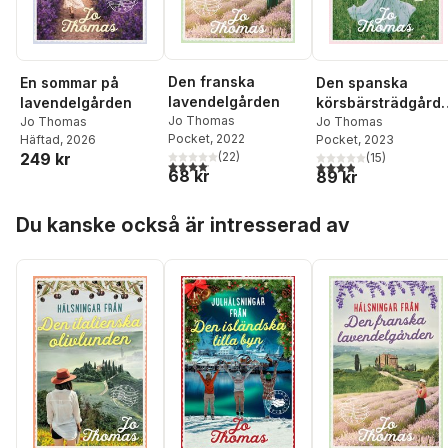
Den franska
En sommar på
Den spanska
lavendelgården
lavendelgården
körsbärsträdgård
Jo Thomas
Jo Thomas
n
Jo Thomas
Pocket
, 2022
Häftad
, 2026
Pocket
, 2023
(
22
)
249 kr
(
15
)
4,1
utav 5 stjärnor. Totalt antal röster:
3,9
utav 5 stjärnor. Tota
68 kr
89 kr
Hoppa över listan
Du kanske också är intresserad av