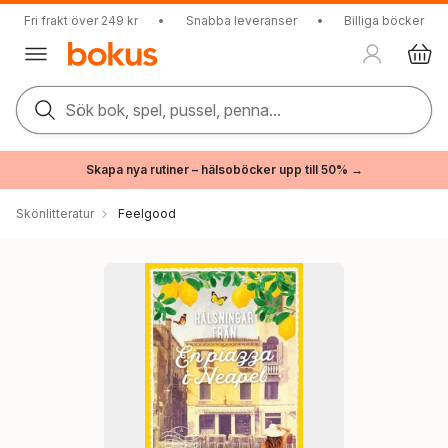
Fri frakt över 249 kr
•
Snabba leveranser
•
Billiga böcker
Sök bok, spel, pussel, penna...
Skapa nya rutiner – hälsoböcker upp till 50% →
Skönlitteratur
Feelgood