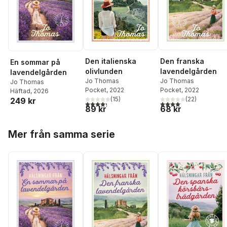
Den italienska
Den franska
En sommar på
olivlunden
lavendelgården
lavendelgården
Jo Thomas
Jo Thomas
Jo Thomas
Pocket
, 2022
Pocket
, 2022
Häftad
, 2026
(
15
)
(
22
)
249 kr
4,3
utav 5 stjärnor. Totalt antal röster:
4,1
utav 5 stjärnor. Total
89 kr
68 kr
Hoppa över listan
Mer från samma serie