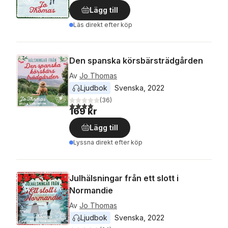
Lägg till
Läs direkt efter köp
Den spanska körsbärsträdgården
Av
Jo Thomas
Ljudbok
Svenska
, 
2022
(
36
)
4,0
utav 5 stjärnor. Totalt antal röster:
169 kr
Lägg till
Lyssna direkt efter köp
Julhälsningar från ett slott i
Normandie
Av
Jo Thomas
Ljudbok
Svenska
, 
2022