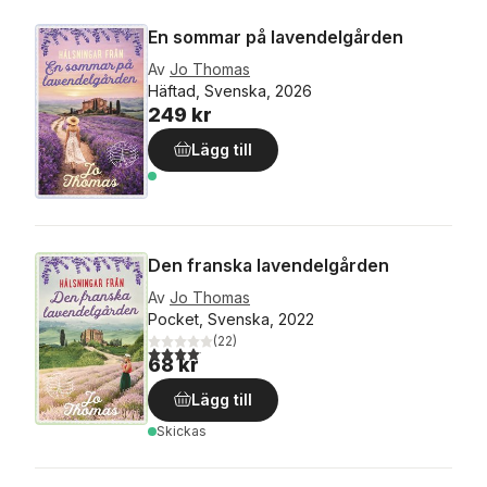
En sommar på lavendelgården
Av
Jo Thomas
Häftad, Svenska, 2026
249 kr
Lägg till
Den franska lavendelgården
Av
Jo Thomas
Pocket, Svenska, 2022
(
22
)
4,1
utav 5 stjärnor. Totalt antal röster:
68 kr
Lägg till
Skickas