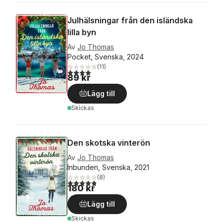
Julhälsningar från den isländska
lilla byn
Av
Jo Thomas
Pocket, Svenska, 2024
(
11
)
4,0
utav 5 stjärnor. Totalt antal röster:
89 kr
Lägg till
Skickas
Den skotska vinterön
Av
Jo Thomas
Inbunden, Svenska, 2021
(
8
)
4,8
utav 5 stjärnor. Totalt antal röster:
180 kr
Lägg till
Skickas