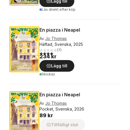
Lägg till
Läs direkt efter köp
En piazza i Neapel
Av
Jo Thomas
Häftad, Svenska, 2025
(
7
)
4,1
utav 5 stjärnor. Totalt antal röster:
234 kr
Lägg till
Skickas
En piazza i Neapel
Av
Jo Thomas
Pocket, Svenska, 2026
89 kr
Tillfälligt slut