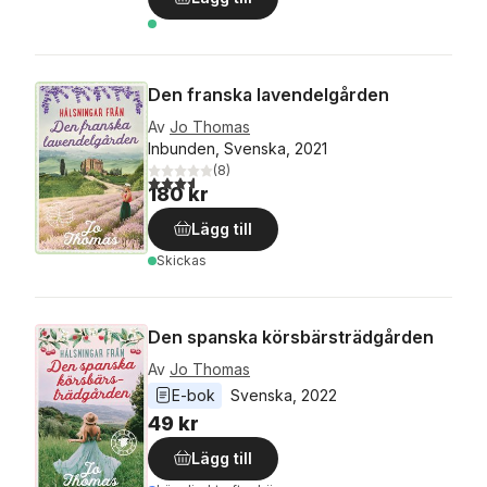
Den franska lavendelgården
Av
Jo Thomas
Inbunden, Svenska, 2021
(
8
)
3,6
utav 5 stjärnor. Totalt antal röster:
180 kr
Lägg till
Skickas
Den spanska körsbärsträdgården
Av
Jo Thomas
E-bok
Svenska
, 
2022
49 kr
Lägg till