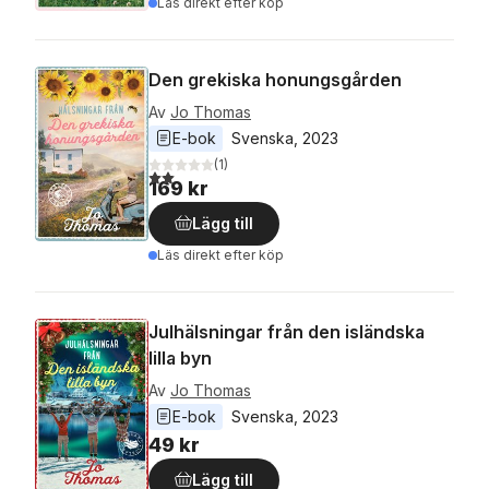
Läs direkt efter köp
Den grekiska honungsgården
Av
Jo Thomas
E-bok
Svenska
, 
2023
(
1
)
2,0
utav 5 stjärnor. Totalt antal röster:
169 kr
Lägg till
Läs direkt efter köp
Julhälsningar från den isländska
lilla byn
Av
Jo Thomas
E-bok
Svenska
, 
2023
49 kr
Lägg till