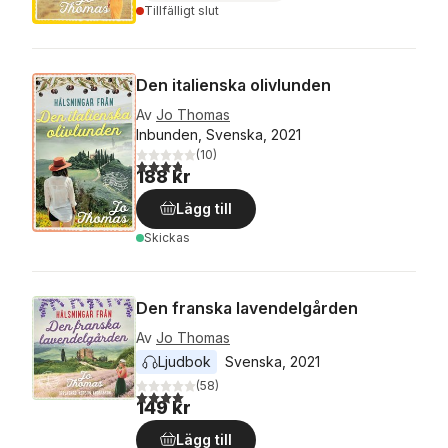
Tillfälligt slut
Den italienska olivlunden
Av
Jo Thomas
Inbunden, Svenska, 2021
(
10
)
3,8
utav 5 stjärnor. Totalt antal röster:
188 kr
Lägg till
Skickas
Den franska lavendelgården
Av
Jo Thomas
Ljudbok
Svenska
, 
2021
(
58
)
4,0
utav 5 stjärnor. Totalt antal röster:
149 kr
Lägg till