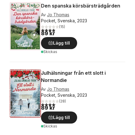
Den spanska körsbärsträdgården
Av
Jo Thomas
Pocket, Svenska, 2023
(
15
)
3,9
utav 5 stjärnor. Totalt antal röster:
89 kr
Lägg till
Skickas
Julhälsningar från ett slott i
Normandie
Av
Jo Thomas
Pocket, Svenska, 2023
(
28
)
4,1
utav 5 stjärnor. Totalt antal röster:
89 kr
Lägg till
Skickas