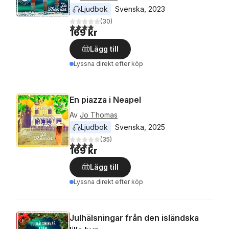
Ljudbok
Svenska
, 
2023
(
30
)
3,9
utav 5 stjärnor. Totalt antal röster:
169 kr
Lägg till
Lyssna direkt efter köp
En piazza i Neapel
Av
Jo Thomas
Ljudbok
Svenska
, 
2025
(
35
)
3,8
utav 5 stjärnor. Totalt antal röster:
169 kr
Lägg till
Lyssna direkt efter köp
Julhälsningar från den isländska