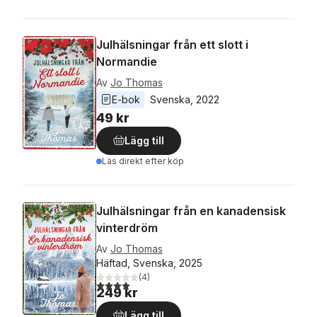
Julhälsningar från ett slott i
Normandie
Av
Jo Thomas
E-bok
Svenska
, 
2022
49 kr
Lägg till
Läs direkt efter köp
Julhälsningar från en kanadensisk
vinterdröm
Av
Jo Thomas
Häftad, Svenska, 2025
(
4
)
4,0
utav 5 stjärnor. Totalt antal röster:
249 kr
Lägg till