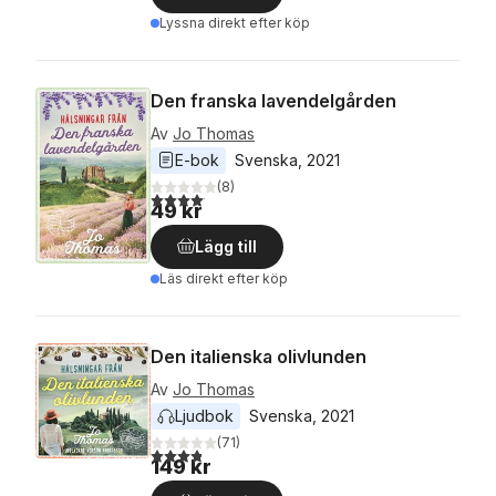
Lyssna direkt efter köp
Den franska lavendelgården
Av
Jo Thomas
E-bok
Svenska
, 
2021
(
8
)
4,1
utav 5 stjärnor. Totalt antal röster:
49 kr
Lägg till
Läs direkt efter köp
Den italienska olivlunden
Av
Jo Thomas
Ljudbok
Svenska
, 
2021
(
71
)
3,8
utav 5 stjärnor. Totalt antal röster:
149 kr