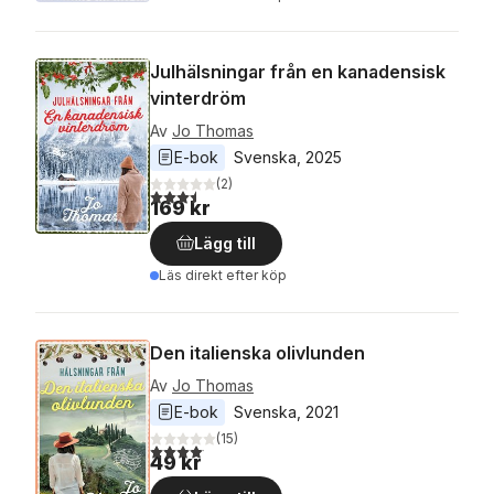
Julhälsningar från en kanadensisk
vinterdröm
Av
Jo Thomas
E-bok
Svenska
, 
2025
(
2
)
3,5
utav 5 stjärnor. Totalt antal röster:
169 kr
Lägg till
Läs direkt efter köp
Den italienska olivlunden
Av
Jo Thomas
E-bok
Svenska
, 
2021
(
15
)
4,1
utav 5 stjärnor. Totalt antal röster:
49 kr