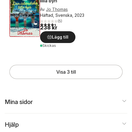
lilla byn
Av
Jo Thomas
Häftad, Svenska, 2023
(
5
)
4,4
utav 5 stjärnor. Totalt antal röster:
238 kr
Lägg till
Skickas
Visa 3 till
Mina sidor
Hjälp