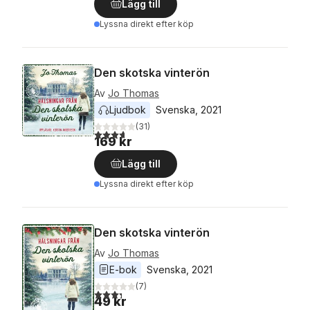
Lägg till
Lyssna direkt efter köp
Den skotska vinterön
Av
Jo Thomas
Ljudbok
Svenska
, 
2021
(
31
)
3,7
utav 5 stjärnor. Totalt antal röster:
169 kr
Lägg till
Lyssna direkt efter köp
Den skotska vinterön
Av
Jo Thomas
E-bok
Svenska
, 
2021
(
7
)
3,3
utav 5 stjärnor. Totalt antal röster:
49 kr