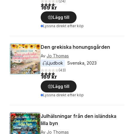
(
24
)
4,2
utav 5 stjärnor. Totalt antal röster:
169 kr
Lägg till
Lyssna direkt efter köp
Den grekiska honungsgården
Av
Jo Thomas
Ljudbok
Svenska
, 
2023
(
43
)
4,0
utav 5 stjärnor. Totalt antal röster:
169 kr
Lägg till
Lyssna direkt efter köp
Julhälsningar från den isländska
lilla byn
Av
Jo Thomas