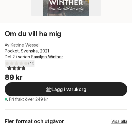
Om du vill ha mig
Av
Katrine Wessel
Pocket, Svenska, 2021
Del 2 i serien
Familjen Winther
(
41
)
3,9
utav 5 stjärnor. Totalt antal röster:
89 kr
Lägg i varukorg
.
Fri frakt över 249 kr.
Fler format och utgåvor
Visa alla