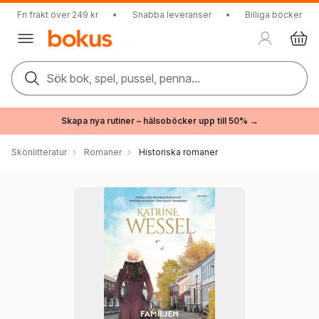
Fri frakt över 249 kr
•
Snabba leveranser
•
Billiga böcker
Sök bok, spel, pussel, penna...
Skapa nya rutiner – hälsoböcker upp till 50% →
Skönlitteratur
Romaner
Historiska romaner