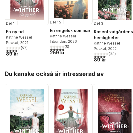
Del 15
Del 1
Del 3
En engelsk sommar
En ny tid
Rosenträdgårdens
Katrine Wessel
Katrine Wessel
hemligheter
Inbunden
, 2026
Pocket
, 2021
Katrine Wessel
(
5
)
(
57
)
Pocket
, 2022
4,8
utav 5 stjärnor. Totalt antal röster:
3,6
utav 5 stjärnor. Totalt antal röster:
259 kr
89 kr
(
33
)
4,2
utav 5 stjärnor. Tota
89 kr
Hoppa över listan
Du kanske också är intresserad av