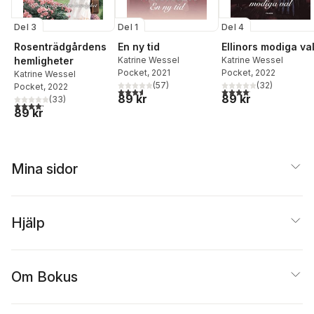
Del 3
Del 1
Del 4
Rosenträdgårdens
En ny tid
Ellinors modiga va
hemligheter
Katrine Wessel
Katrine Wessel
Pocket
, 2021
Pocket
, 2022
Katrine Wessel
(
57
)
(
32
)
Pocket
, 2022
3,6
utav 5 stjärnor. Totalt antal röster:
4,1
utav 5 stjärnor. Total
89 kr
89 kr
(
33
)
4,2
utav 5 stjärnor. Totalt antal röster:
89 kr
Mina sidor
Hjälp
Om Bokus