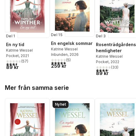
Del 15
Del 1
Del 3
En engelsk sommar
En ny tid
Rosenträdgårdens
Katrine Wessel
Katrine Wessel
hemligheter
Inbunden
, 2026
Pocket
, 2021
Katrine Wessel
(
5
)
(
57
)
Pocket
, 2022
4,8
utav 5 stjärnor. Totalt antal röster:
3,6
utav 5 stjärnor. Totalt antal röster:
259 kr
89 kr
(
33
)
4,2
utav 5 stjärnor. Tota
89 kr
Hoppa över listan
Mer från samma serie
Nyhet