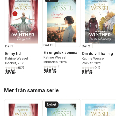
Del 15
Del 1
Del 2
En engelsk sommar
En ny tid
Om du vill ha mig
Katrine Wessel
Katrine Wessel
Katrine Wessel
Inbunden
, 2026
Pocket
, 2021
Pocket
, 2021
(
4
)
(
57
)
(
41
)
5,0
utav 5 stjärnor. Totalt antal röster:
3,6
utav 5 stjärnor. Totalt antal röster:
3,9
utav 5 stjärnor. Tota
259 kr
89 kr
89 kr
Hoppa över listan
Mer från samma serie
Nyhet