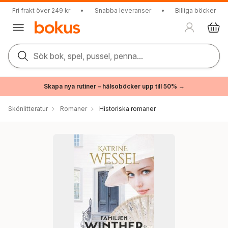
Fri frakt över 249 kr
•
Snabba leveranser
•
Billiga böcker
Sök bok, spel, pussel, penna...
Skapa nya rutiner – hälsoböcker upp till 50% →
Skönlitteratur
Romaner
Historiska romaner