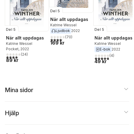
Del 5
När allt uppdagas
Katrine Wessel
Del 5
Del 5
Ljudbok
2022
(
70
)
När allt uppdagas
När allt uppdagas
4,1
utav 5 stjärnor. Totalt antal röster:
169 kr
Katrine Wessel
Katrine Wessel
Pocket
, 2022
E-bok
2022
(
24
)
(
4
)
4,1
utav 5 stjärnor. Totalt antal röster:
4,8
utav 5 stjärnor. Tota
89 kr
49 kr
Mina sidor
Hjälp