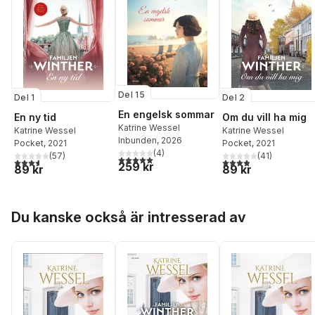
Del 15
Del 1
Del 2
En engelsk sommar
En ny tid
Om du vill ha mig
Katrine Wessel
Katrine Wessel
Katrine Wessel
Inbunden
, 2026
Pocket
, 2021
Pocket
, 2021
(
4
)
(
57
)
(
41
)
5,0
utav 5 stjärnor. Totalt antal röster:
3,6
utav 5 stjärnor. Totalt antal röster:
3,9
utav 5 stjärnor. Tota
259 kr
89 kr
89 kr
Hoppa över listan
Du kanske också är intresserad av