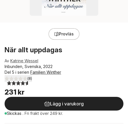
Provläs
När allt uppdagas
Av
Katrine Wessel
Inbunden, Svenska, 2022
Del 5 i serien
Familjen Winther
(
8
)
4,6
utav 5 stjärnor. Totalt antal röster:
231 kr
Lägg i varukorg
Skickas
.
Fri frakt över 249 kr.