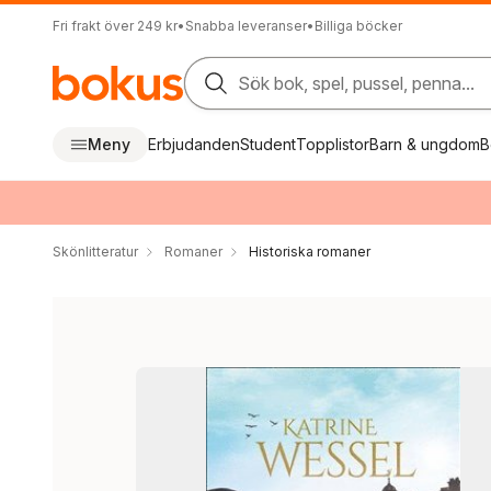
Fri frakt över 249 kr
•
Snabba leveranser
•
Billiga böcker
Sök bok, spel, pussel, penna...
Meny
Erbjudanden
Student
Topplistor
Barn & ungdom
B
Skönlitteratur
Romaner
Historiska romaner