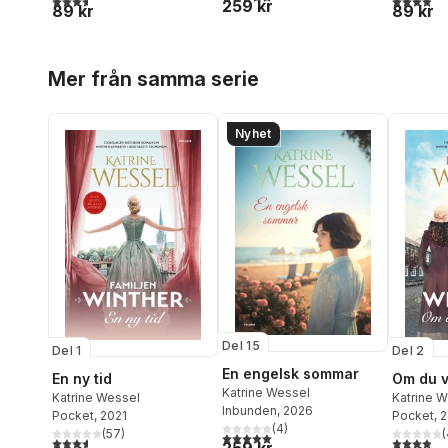
259 kr
89 kr
89 kr
Hoppa över listan
Mer från samma serie
Nyhet
Del 15
Del 1
Del 2
En engelsk sommar
En ny tid
Om du v
Katrine Wessel
Katrine Wessel
Katrine 
Inbunden
, 2026
Pocket
, 2021
Pocket
, 
(
4
)
(
57
)
(
5,0
utav 5 stjärnor. Totalt antal röster:
3,6
utav 5 stjärnor. Totalt antal röster:
3,9
utav 5 
259 kr