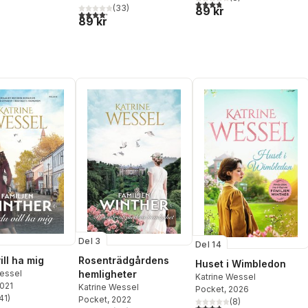
3,8
utav 5 stjärnor. Totalt ant
(
33
)
89 kr
4,2
utav 5 stjärnor. Totalt antal röster:
89 kr
Del 3
Del 14
ill ha mig
Rosenträdgårdens
Huset i Wimbledon
Wessel
hemligheter
Katrine Wessel
2021
Katrine Wessel
Pocket
, 2026
41
)
Pocket
, 2022
(
8
)
stjärnor. Totalt antal röster:
3,8
utav 5 stjärnor. Totalt ant