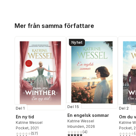
Hoppa över listan
Mer från samma författare
Nyhet
Del 15
Del 1
Del 2
En engelsk sommar
En ny tid
Om du v
Katrine Wessel
Katrine Wessel
Katrine 
Inbunden
, 2026
Pocket
, 2021
Pocket
, 
(
4
)
(
57
)
(
5,0
utav 5 stjärnor. Totalt antal röster:
3,6
utav 5 stjärnor. Totalt antal röster:
3,9
utav 5 