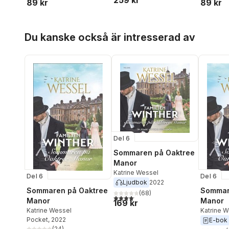
89 kr
89 kr
Hoppa över listan
Du kanske också är intresserad av
Del 6
Sommaren på Oaktree
Manor
Katrine Wessel
Del 6
Del 6
Ljudbok
2022
Sommaren på Oaktree
Sommar
(
68
)
4,1
utav 5 stjärnor. Totalt antal röster:
Manor
Manor
169 kr
Katrine Wessel
Katrine 
Pocket
, 2022
E-bok
(
24
)