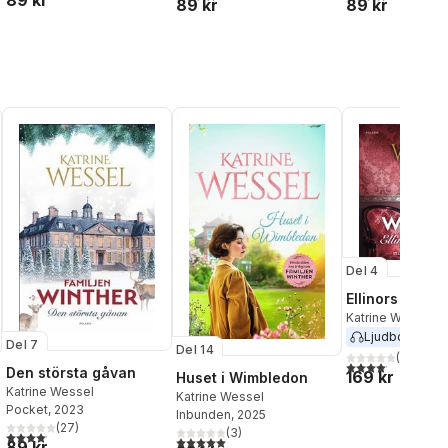
89 kr
89 kr
89 kr
Del 4
Ellinors modig
Katrine Wessel
Ljudbok
2021
Del 7
Del 14
(
67
)
4,1
utav 5 stjärnor.
Den största gåvan
169 kr
Huset i Wimbledon
Katrine Wessel
Katrine Wessel
Pocket
, 2023
Inbunden
, 2025
(
27
)
(
3
)
4,1
utav 5 stjärnor. Totalt antal röster:
al röster:
5,0
utav 5 stjärnor. Totalt antal röster:
89 kr