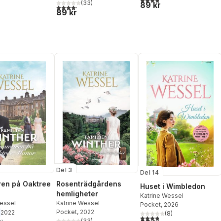
(
33
)
89 kr
4,2
utav 5 stjärnor. Totalt antal röster:
89 kr
Del 3
Del 14
en på Oaktree
Rosenträdgårdens
Huset i Wimbledon
hemligheter
Katrine Wessel
Wessel
Katrine Wessel
Pocket
, 2026
Pocket
, 2022
2022
(
8
)
3,8
utav 5 stjärnor. Totalt ant
(
33
)