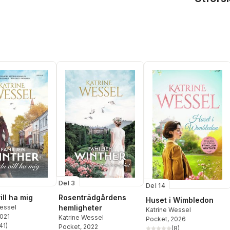
Del 3
Del 14
ill ha mig
Rosenträdgårdens
Huset i Wimbledon
Wessel
hemligheter
Katrine Wessel
2021
Katrine Wessel
Pocket
, 2026
41
)
Pocket
, 2022
(
8
)
stjärnor. Totalt antal röster: