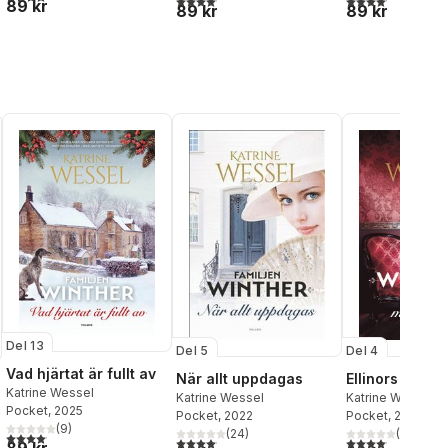
89 kr
al röster:
89 kr
89 kr
Del 13
Del 5
Del 4
Vad hjärtat är fullt av
När allt uppdagas
Ellinors modig
Katrine Wessel
Katrine Wessel
Katrine Wessel
Pocket
, 2025
Pocket
, 2022
Pocket
, 2022
(
9
)
(
24
)
(
32
)
4,1
utav 5 stjärnor. Totalt antal röster:
4,1
utav 5 stjärnor. Totalt antal röster:
4,1
utav 5 stjärnor.
al röster: