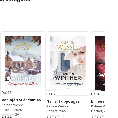
Del 13
Del 5
Del 4
Vad hjärtat är fullt av
När allt uppdagas
Ellinors modig
Katrine Wessel
Katrine Wessel
Katrine Wessel
Pocket
, 2025
Pocket
, 2022
Pocket
, 2022
(
9
)
(
24
)
(
32
)
4,1
utav 5 stjärnor. Totalt antal röster:
4,1
utav 5 stjärnor. Totalt antal röster:
4,1
utav 5 stjärnor.