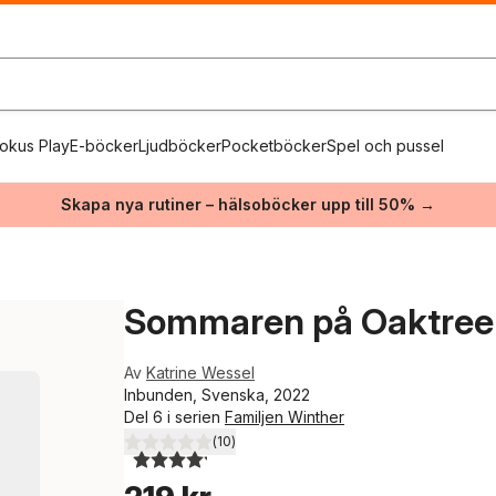
okus Play
E-böcker
Ljudböcker
Pocketböcker
Spel och pussel
Skapa nya rutiner – hälsoböcker upp till 50% →
Sommaren på Oaktree
Av
Katrine Wessel
Inbunden, Svenska, 2022
Del 6 i serien
Familjen Winther
(
10
)
4,2
utav 5 stjärnor. Totalt antal röster: