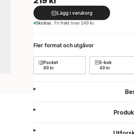
219 kr
Lägg i varukorg
Skickas
.
Fri frakt över 249 kr.
Fler format och utgåvor
Pocket
E-bok
89 kr
49 kr
Be
Produk
Utfors