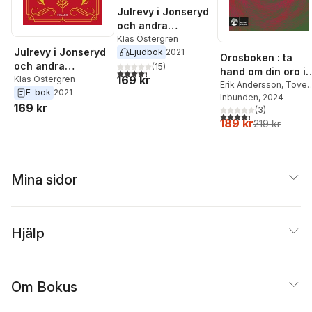
Julrevy i Jonseryd
och andra
berättelser
Klas Östergren
Julrevy i Jonseryd
Ljudbok
2021
Orosboken : ta
och andra
(
15
)
hand om din oro i
4,3
utav 5 stjärnor. Totalt antal röster:
169 kr
berättelser
Klas Östergren
fem steg
Erik Andersson
,
Tove
E-bok
2021
Wahlund
Inbunden
, 2024
169 kr
(
3
)
4,3
utav 5 stjärnor. Tota
189 kr
219 kr
Mina sidor
Hjälp
Om Bokus