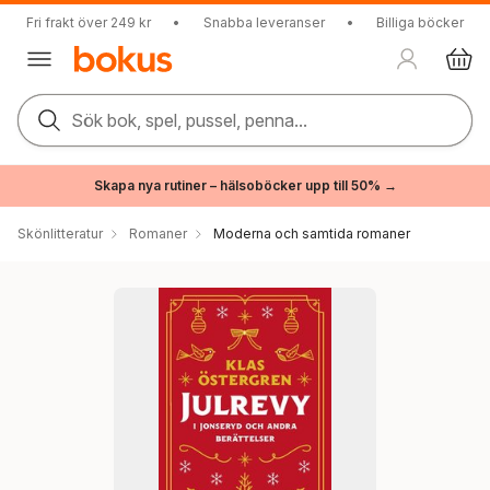
Fri frakt över 249 kr
•
Snabba leveranser
•
Billiga böcker
Sök bok, spel, pussel, penna...
Skapa nya rutiner – hälsoböcker upp till 50% →
Skönlitteratur
Romaner
Moderna och samtida romaner