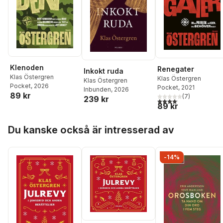
Klenoden
Renegater
Inkokt ruda
Klas Östergren
Klas Östergren
Klas Östergren
Pocket
, 2026
Pocket
, 2021
Inbunden
, 2026
89 kr
(
7
)
239 kr
4,1
utav 5 stjärnor. Total
89 kr
Hoppa över listan
Du kanske också är intresserad av
-14%