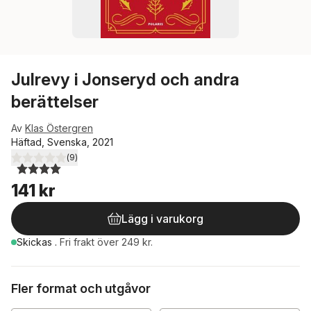
Julrevy i Jonseryd och andra
berättelser
Av
Klas Östergren
Häftad, Svenska, 2021
(
9
)
4,0
utav 5 stjärnor. Totalt antal röster:
141 kr
Lägg i varukorg
Skickas
.
Fri frakt över 249 kr.
Fler format och utgåvor