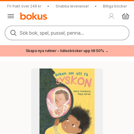
Fri frakt över 249 kr
•
Snabba leveranser
•
Billiga böcker
Sök bok, spel, pussel, penna...
Skapa nya rutiner – hälsoböcker upp till 50% →