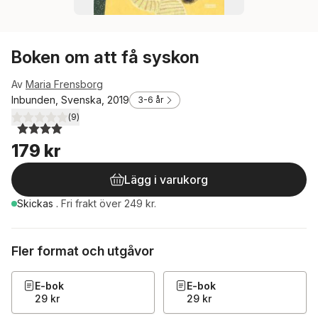
Boken om att få syskon
Av
Maria Frensborg
Inbunden, Svenska, 2019
3-6 år
(
9
)
4,0
utav 5 stjärnor. Totalt antal röster:
179 kr
Lägg i varukorg
Skickas
.
Fri frakt över 249 kr.
Fler format och utgåvor
E-bok
E-bok
29 kr
29 kr