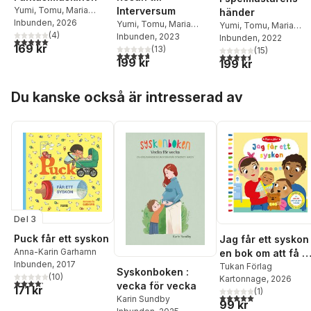
Yumi
,
Tomu
,
Maria
Interversum
händer
Frensborg
Inbunden
, 2026
Yumi
,
Tomu
,
Maria
Yumi
,
Tomu
,
Maria
(
4
)
Frensborg
Inbunden
, 2023
Frensborg
Inbunden
, 2022
5,0
utav 5 stjärnor. Totalt antal röster:
169 kr
(
13
)
(
15
)
4,7
utav 5 stjärnor. Totalt antal röster:
4,5
utav 5 stjärnor. Tota
199 kr
199 kr
Hoppa över listan
Du kanske också är intresserad av
Del 3
Puck får ett syskon
Jag får ett syskon 
Anna-Karin Garhamn
en bok om att få et
Inbunden
, 2017
syskon
Tukan Förlag
Syskonboken :
(
10
)
Kartonnage
, 2026
4,2
utav 5 stjärnor. Totalt antal röster:
vecka för vecka
171 kr
(
1
)
5,0
utav 5 stjärnor. Tota
Karin Sundby
99 kr