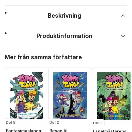
Beskrivning
Produktinformation
Hoppa över listan
Mer från samma författare
Del 5
Del 2
Del 1
Fantasimaskinen
Resan till
I spelmästarens