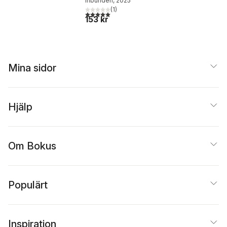
Inbunden
, 2025
(
1
)
5,0
utav 5 stjärnor. Totalt antal röster:
153 kr
Mina sidor
Hjälp
Om Bokus
Populärt
Inspiration