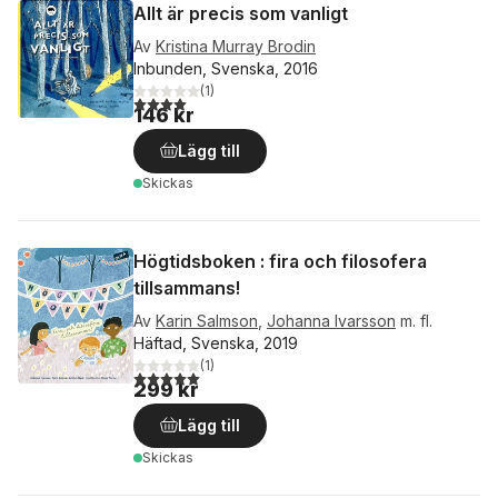
Allt är precis som vanligt
Av
Kristina Murray Brodin
Inbunden, Svenska, 2016
(
1
)
4,0
utav 5 stjärnor. Totalt antal röster:
146 kr
Lägg till
Skickas
Högtidsboken : fira och filosofera
tillsammans!
Av
Karin Salmson
,
Johanna Ivarsson
m. fl.
Häftad, Svenska, 2019
(
1
)
5,0
utav 5 stjärnor. Totalt antal röster:
299 kr
Lägg till
Skickas