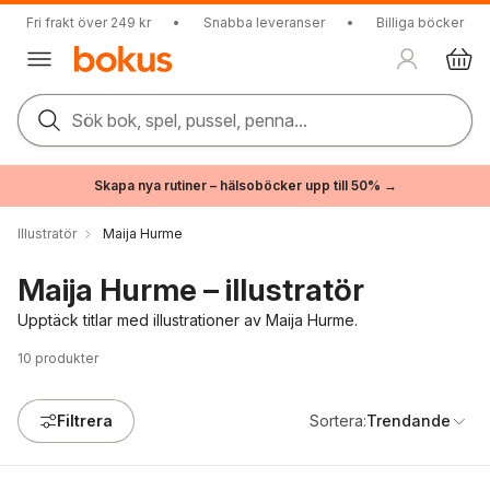
Fri frakt över 249 kr
•
Snabba leveranser
•
Billiga böcker
Sök bok, spel, pussel, penna...
Skapa nya rutiner – hälsoböcker upp till 50% →
Illustratör
Maija Hurme
Maija Hurme – illustratör
Upptäck titlar med illustrationer av Maija Hurme.
10
produkter
Filtrera
Sortera:
Trendande