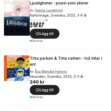
Ljusligheter : poesi som skiner
Av
Hanna Lundström
Kartonnage, Svenska, 2023, 3-6 år
(
1
)
5,0
utav 5 stjärnor. Totalt antal röster:
218 kr
Lägg till
Skickas
Titta parken & Titta natten - två titlar i
en!
Av
Åsa Mendel Hartvig
Inbunden, Svenska, 2024, 0-3 år
240 kr
Lägg till
Skickas