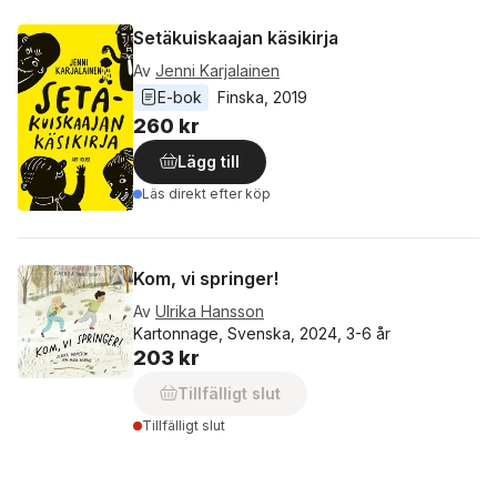
Setäkuiskaajan käsikirja
Av
Jenni Karjalainen
E-bok
Finska
, 
2019
260 kr
Lägg till
Läs direkt efter köp
Kom, vi springer!
Av
Ulrika Hansson
Kartonnage, Svenska, 2024, 3-6 år
203 kr
Tillfälligt slut
Tillfälligt slut