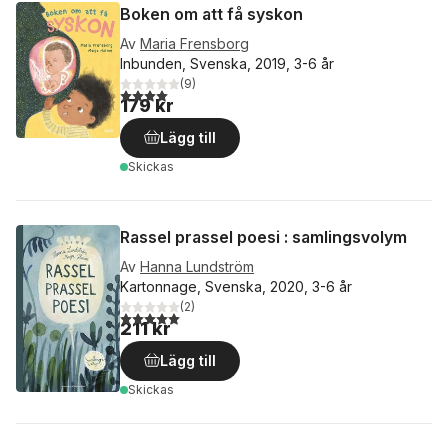
Boken om att få syskon
Av
Maria Frensborg
Inbunden, Svenska, 2019, 3-6 år
(
9
)
4,0
utav 5 stjärnor. Totalt antal röster:
179 kr
Lägg till
Skickas
Rassel prassel poesi : samlingsvolym
Av
Hanna Lundström
Kartonnage, Svenska, 2020, 3-6 år
(
2
)
5,0
utav 5 stjärnor. Totalt antal röster:
211 kr
Lägg till
Skickas