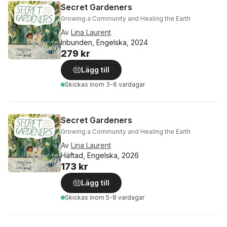
Secret Gardeners
Growing a Community and Healing the Earth
Av
Lina Laurent
Inbunden, Engelska, 2024
279 kr
Lägg till
Skickas
inom 3-6 vardagar
Secret Gardeners
Growing a Community and Healing the Earth
Av
Lina Laurent
Häftad, Engelska, 2026
173 kr
Lägg till
Skickas
inom 5-8 vardagar