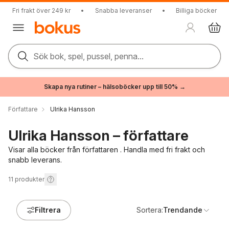
Fri frakt över 249 kr
•
Snabba leveranser
•
Billiga böcker
Sök bok, spel, pussel, penna...
Skapa nya rutiner – hälsoböcker upp till 50% →
Författare
Ulrika Hansson
Ulrika Hansson – författare
Visar alla böcker från författaren . Handla med fri frakt och
snabb leverans.
11
produkter
Filtrera
Sortera:
Trendande