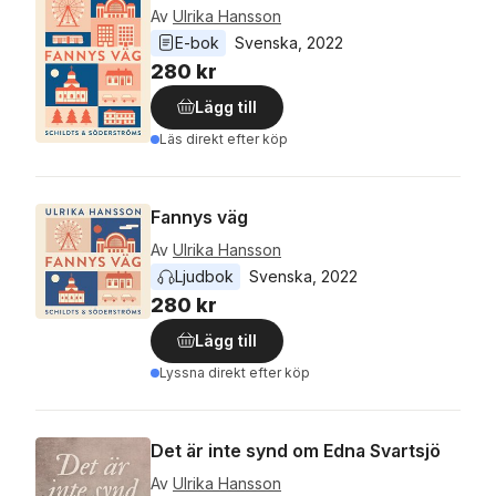
Av
Ulrika Hansson
E-bok
Svenska
, 
2022
280 kr
Lägg till
Läs direkt efter köp
Fannys väg
Av
Ulrika Hansson
Ljudbok
Svenska
, 
2022
280 kr
Lägg till
Lyssna direkt efter köp
Det är inte synd om Edna Svartsjö
Av
Ulrika Hansson