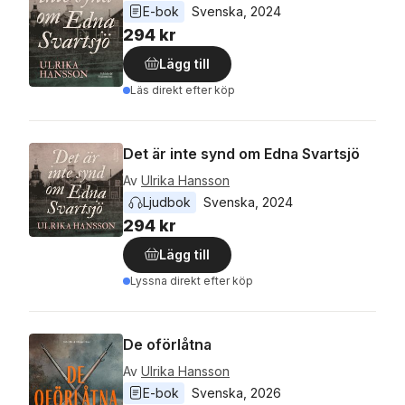
E-bok
Svenska
, 
2024
294 kr
Lägg till
Läs direkt efter köp
Det är inte synd om Edna Svartsjö
Av
Ulrika Hansson
Ljudbok
Svenska
, 
2024
294 kr
Lägg till
Lyssna direkt efter köp
De oförlåtna
Av
Ulrika Hansson
E-bok
Svenska
, 
2026