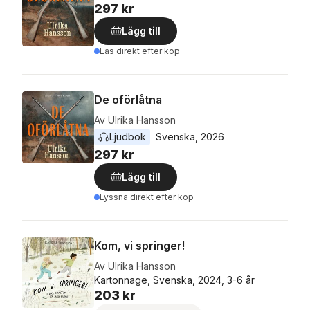
297 kr
Lägg till
Läs direkt efter köp
De oförlåtna
Av
Ulrika Hansson
Ljudbok
Svenska
, 
2026
297 kr
Lägg till
Lyssna direkt efter köp
Kom, vi springer!
Av
Ulrika Hansson
Kartonnage, Svenska, 2024, 3-6 år
203 kr