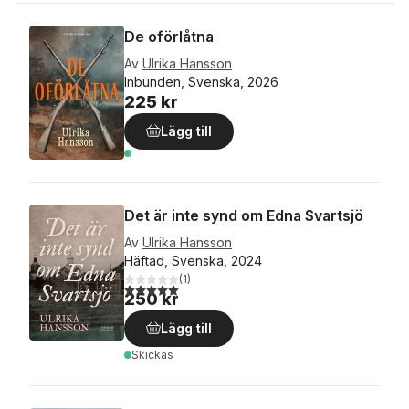
De oförlåtna
Av
Ulrika Hansson
Inbunden, Svenska, 2026
225 kr
Lägg till
Det är inte synd om Edna Svartsjö
Av
Ulrika Hansson
Häftad, Svenska, 2024
(
1
)
5,0
utav 5 stjärnor. Totalt antal röster:
250 kr
Lägg till
Skickas