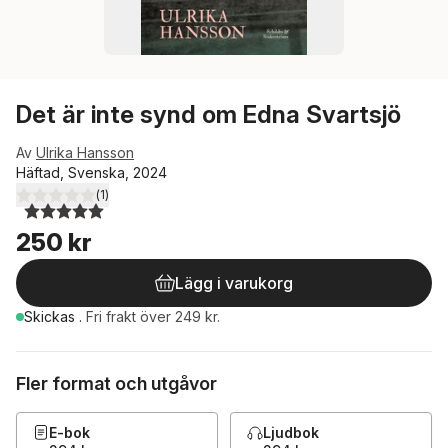
Det är inte synd om Edna Svartsjö
Av
Ulrika Hansson
Häftad, Svenska, 2024
(
1
)
5,0
utav 5 stjärnor. Totalt antal röster:
250 kr
Lägg i varukorg
Skickas
.
Fri frakt över 249 kr.
Fler format och utgåvor
E-bok
Ljudbok