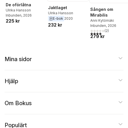
De oförlåtna
Jaktlaget
Sången om
Ulrika Hansson
Ulrika Hansson
Mirabilis
Inbunden
, 2026
E-bok
2020
225 kr
Anni Kytömäki
232 kr
Inbunden
, 2026
(
2
)
4,0
utav 5 stjärnor. Tota
279 kr
Mina sidor
Hjälp
Om Bokus
Populärt