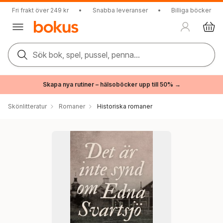
Fri frakt över 249 kr
•
Snabba leveranser
•
Billiga böcker
Sök bok, spel, pussel, penna...
Skapa nya rutiner – hälsoböcker upp till 50% →
Skönlitteratur
Romaner
Historiska romaner