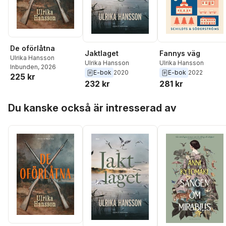
De oförlåtna
Jaktlaget
Fannys väg
Ulrika Hansson
Ulrika Hansson
Ulrika Hansson
Inbunden
, 2026
E-bok
2020
E-bok
2022
225 kr
232 kr
281 kr
Hoppa över listan
Du kanske också är intresserad av