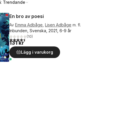
å:
Trendande
En bro av poesi
Av
Emma Adbåge
,
Lisen Adbåge
m. fl.
Inbunden, Svenska, 2021, 6-9 år
(
10
)
4,5
utav 5 stjärnor. Totalt antal röster:
131 kr
Lägg i varukorg