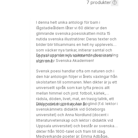
7
produkter
I denna helt unika antologi för barn i
lågstadieåldern låter vi 60 dikter ur den
glimrande svenska poesiskatten möta 15
nutida svenska illustratörer. Deras texter och
bilder blir tillsammans en helt ny upplevelse
som väcker nya tankar, initierar samtal och
En nyskapande och spännande poesisamling
öppnar upp helt nya världar för såväl stora
utgiven av Svenska Akademien!
som små.
Svensk poesi handlar ofta om naturen och i
den här antologin följer vi årets växlingar från
skolstarten till sommaren. Men dikter är ju ett
universellt språk som kan lyfta precis allt
mellan himmel och jord: fotboll, kärlek,
rädsla, döden, livet, mat, en trasig tallrik, ett
Dikturvalet är gjort av Ann Boglind (f.d. lektor i
skeppsbrott och miljoner år.
svenskämnets didaktik vid Göteborgs
universitet) och Anna Nordlund (docent i
litteraturvetenskap och lektor i didaktik vid
Uppsala universitet) och består av svenska
dikter från 1600-talet och fram till idag.
Medverkande poeter är: Emma Adbåge,