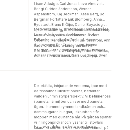
Lisen Adbåge, Carl Jonas Love Almqvist,
Bengt Cidden Andersson, Werner
Aspenström, Kaj Beckman, Aase Berg, Bo
Bergman Författare Erik Blomberg, Anna
Rydstedt, Bruno K Öijer, Daniel Boyacioglu,
Medverkande illustratörer är: Emma Adbåge,
Hjalmar Gullberg, Jila Mossaed, Mecka Lind,
Lisen Adbåge, Elisabet Ericson, Sofia
Nils Ferlin, Tomas Tranströmer, Anders
Falkenhem, Lotta Geffenblad, Hanna
Österling, Pär Lagerkvist, Tua Forsström, Ann
Gustavsson, Per Gustavsson, Joanna
Jäderlund, Barbro Lindgren, Brita af
Hellgren, Jenny Karlsson, Hanna Klinthage,
Geijerstam, Britt G Hallqvist, Elmer Diktonius,
Johanna Kristiansson, Sara Lundberg, Sven
Gunnar Ekelöf, Harry Martinson, Ingrid
Nordqvist, Anna Sandler, Erik Svetoft
Sjöstrand, Lennart Hellsing, Maria Wine,
Mårten Melin, Siv Widerberg, Sonja Åkesson,
Tage Danielsson, Karin Boye, Vilhelm
Ekelund, Gustaf Fröding, Albert Teodor
Gellerstedt, Verner von Heidenstam, Erik Axel
De lekfulla, inbjudande verserna, i par med
Karlfeldt, Thekla Knös, Israel Kolmodin, Anna
de finstämda illustrationerna, betraktar
Maria Lenngren, Erik Lindorm, Harriet
världen ur miniatyrperspektiv. Vi befinner oss
Löwenhjelm, Henry Parland, Gunnar Mascoll
i barnets närmiljöer och ser med barnets
Silverstolpe, Edith Södergran. Henry Parland,
ögon. I hemmet rymmer tandkrämen och
August Strindberg
dammsugaren hungrar, i skrubben står
moppen med gulnande hår. På gården spanar
vi in lingonprickar och lyssnar till stövlars
Hanna Lundström arbetar som lärare i
knarr. Till slut rör vi oss i stadens vimmel, på