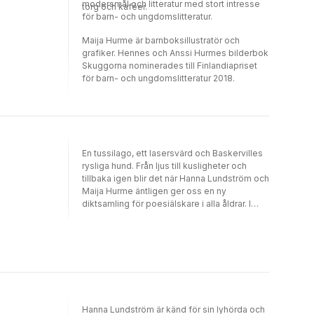
modersmål och litteratur med stort intresse
torg och kaféer.
för barn- och ungdomslitteratur.
Maija Hurme är barnboksillustratör och
grafiker. Hennes och Anssi Hurmes bilderbok
Skuggorna nominerades till Finlandiapriset
för barn- och ungdomslitteratur 2018.
En tussilago, ett lasersvärd och Baskervilles
rysliga hund. Från ljus till kusligheter och
tillbaka igen blir det när Hanna Lundström och
Maija Hurme äntligen ger oss en ny
diktsamling för poesiälskare i alla åldrar. I
Ljusligheter böljar dikterna mellan
regnbågsglimmer och gråtunga moln, mellan
gnistrande vampyrtänder och skira
körsbärsblommor. Visst segrar ljuset också i
vår?
Hanna Lundström är känd för sin lyhörda och