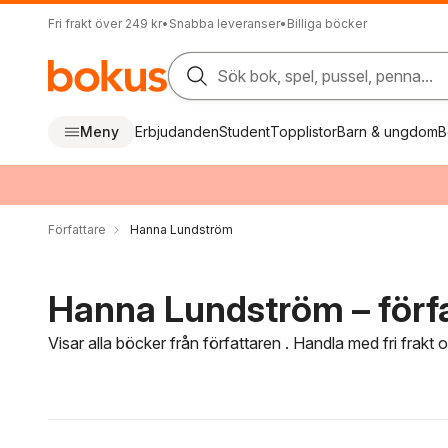
Fri frakt över 249 kr
•
Snabba leveranser
•
Billiga böcker
Sök bok, spel, pussel, penna...
Meny
Erbjudanden
Student
Topplistor
Barn & ungdom
B
Författare
Hanna Lundström
Hanna Lundström – förf
Visar alla böcker från författaren . Handla med fri frakt
Hoppa över filtreringsmeny