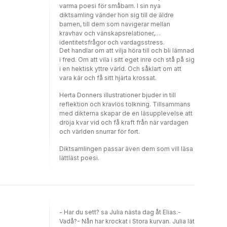
varma poesi för småbarn. I sin nya
diktsamling vänder hon sig till de äldre
barnen, till dem som navigerar mellan
kravhav och vänskapsrelationer,
identitetsfrågor och vardagsstress.
Det handlar om att vilja höra till och bli lämnad
i fred. Om att vila i sitt eget inre och stå på sig
i en hektisk yttre värld. Och såklart om att
vara kär och få sitt hjärta krossat.
Herta Donners illustrationer bjuder in till
reflektion och kravlös tolkning. Tillsammans
med dikterna skapar de en läsupplevelse att
dröja kvar vid och få kraft från när vardagen
och världen snurrar för fort.
Diktsamlingen passar även dem som vill läsa
lättläst poesi.
- Har du sett? sa Julia nästa dag åt Elias.-
Vadå?- Nån har krockat i Stora kurvan. Julia lät