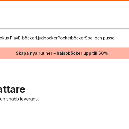
okus Play
E-böcker
Ljudböcker
Pocketböcker
Spel och pussel
Skapa nya rutiner – hälsoböcker upp till 50% →
attare
 och snabb leverans.