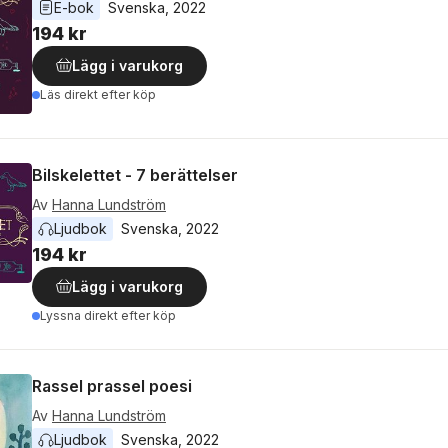
E-bok
Svenska
, 
2022
194 kr
Lägg i varukorg
Läs direkt efter köp
Bilskelettet - 7 berättelser
Av
Hanna Lundström
Ljudbok
Svenska
, 
2022
194 kr
Lägg i varukorg
Lyssna direkt efter köp
Rassel prassel poesi
Av
Hanna Lundström
Ljudbok
Svenska
, 
2022