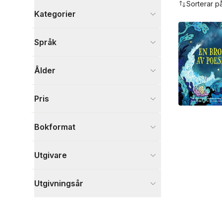
Sorterar p
Kategorier
Böcker
Språk
Barn och ungdom
4
Visa fler
Ålder
Visa fler
Pris
Bokformat
Utgivare
Utgivningsår