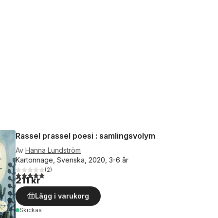
Rassel prassel poesi : samlingsvolym
Av
Hanna Lundström
Kartonnage, Svenska, 2020, 3-6 år
(
2
)
5,0
utav 5 stjärnor. Totalt antal röster:
211 kr
Lägg i varukorg
Skickas