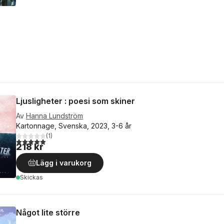
Ljusligheter : poesi som skiner
Av
Hanna Lundström
Kartonnage, Svenska, 2023, 3-6 år
(
1
)
5,0
utav 5 stjärnor. Totalt antal röster:
218 kr
Lägg i varukorg
Skickas
Något lite större