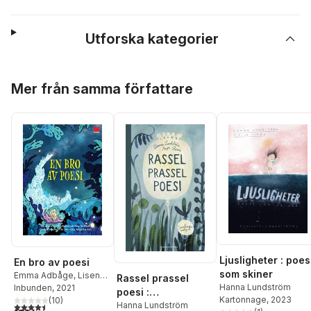
Utforska kategorier
Hoppa över listan
Mer från samma författare
Ljusligheter : poes
En bro av poesi
som skiner
Emma Adbåge
,
Lisen
Rassel prassel
Hanna Lundström
Adbåge
Inbunden
,
Carl Jonas
, 2021
poesi :
Kartonnage
, 2023
Love Almqvist
(
10
)
,
Bengt
samlingsvolym
Hanna Lundström
4,5
utav 5 stjärnor. Totalt antal röster: