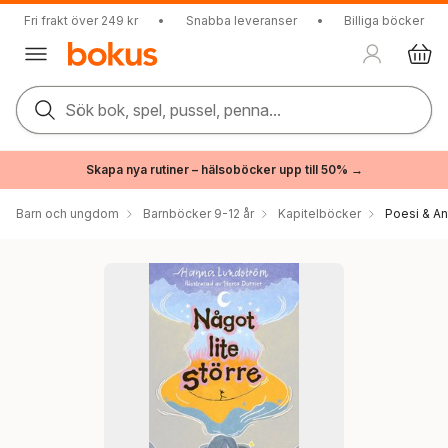
Fri frakt över 249 kr
•
Snabba leveranser
•
Billiga böcker
Sök bok, spel, pussel, penna...
Skapa nya rutiner – hälsoböcker upp till 50% →
Barn och ungdom
Barnböcker 9-12 år
Kapitelböcker
Poesi & An