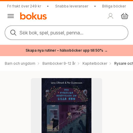
Fri frakt över 249 kr
•
Snabba leveranser
•
Billiga böcker
Sök bok, spel, pussel, penna...
Skapa nya rutiner – hälsoböcker upp till 50% →
Barn och ungdom
Barnböcker 9-12 år
Kapitelböcker
Rysare och