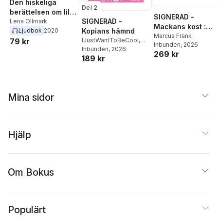
Den hiskeliga
Del 2
berättelsen om lilla
SIGNERAD -
SIGNERAD -
Han
Lena Ollmark
Mackans kost :
Ljudbok
2020
Kopians hämnd
Middagar och
Marcus Frank
79 kr
IJustWantToBeCool
,
Inbunden
, 2026
matlådor
Joel Adolphson
Inbunden
, 2026
,
Emil
269 kr
189 kr
Ejdemo Beer
,
Victor
Beer
Mina sidor
Hjälp
Om Bokus
Populärt