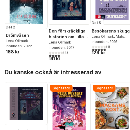
Del 5
Del 2
Den förskräckliga
Besökarens skugg
Drömväsen
historien om Lilla
Lena Ollmark
,
Mats
Lena Ollmark
Wänblad
Inbunden
, 2016
Hon
Lena Ollmark
Inbunden
, 2022
(
1
)
Inbunden
, 2017
5,0
utav 5 stjärnor. Tota
168 kr
129 kr
(
4
)
4,0
utav 5 stjärnor. Totalt antal röster:
141 kr
Hoppa över listan
Du kanske också är intresserad av
Signerad!
Signerad!