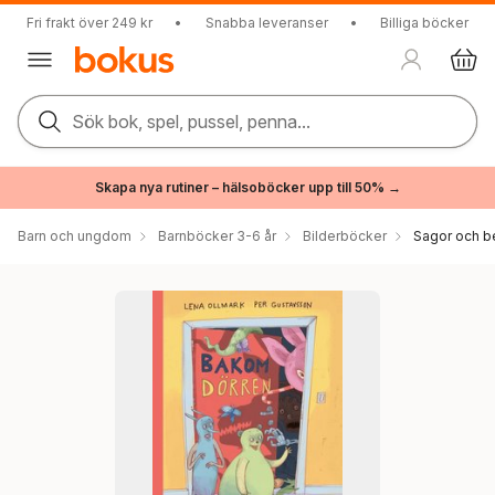
Fri frakt över 249 kr
•
Snabba leveranser
•
Billiga böcker
Sök bok, spel, pussel, penna...
Skapa nya rutiner – hälsoböcker upp till 50% →
Barn och ungdom
Barnböcker 3-6 år
Bilderböcker
Sagor och be