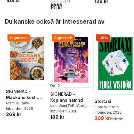
168 kr
129 kr
(
4
)
4,0
utav 5 stjärnor. Totalt antal röster:
141 kr
Hoppa över listan
Du kanske också är intresserad av
Signerad!
Signerad!
-19%
Del 2
SIGNERAD -
SIGNERAD -
Mackans kost :
Kopians hämnd
Stortaxi
Middagar och
Marcus Frank
IJustWantToBeCool
,
Flora Wiström
Inbunden
, 2026
matlådor
Joel Adolphson
Inbunden
, 2026
,
Emil
Inbunden
, 2026
269 kr
189 kr
Ejdemo Beer
,
Victor
209 kr
259 kr
Beer