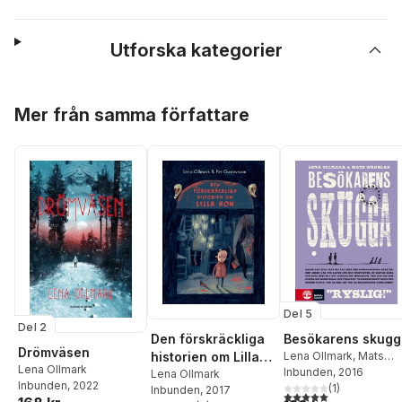
Utforska kategorier
Hoppa över listan
Mer från samma författare
Del 5
Del 2
Den förskräckliga
Besökarens skugg
Drömväsen
historien om Lilla
Lena Ollmark
,
Mats
Lena Ollmark
Wänblad
Inbunden
, 2016
Hon
Lena Ollmark
Inbunden
, 2022
(
1
)
Inbunden
, 2017
5,0
utav 5 stjärnor. Tota