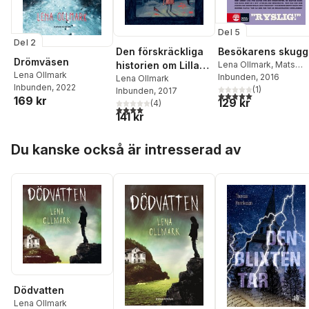
Del 5
Del 2
Den förskräckliga
Besökarens skugg
Drömväsen
historien om Lilla
Lena Ollmark
,
Mats
Lena Ollmark
Wänblad
Inbunden
, 2016
Hon
Lena Ollmark
Inbunden
, 2022
(
1
)
Inbunden
, 2017
5,0
utav 5 stjärnor. Tota
169 kr
129 kr
(
4
)
4,0
utav 5 stjärnor. Totalt antal röster:
141 kr
Hoppa över listan
Du kanske också är intresserad av
Dödvatten
Lena Ollmark