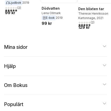
Ljudbok
2019
(
2
)
Dödvatten
Den blixten tar
5,0
utav 5 stjärnor. Totalt antal röster:
99 kr
Lena Ollmark
Therese Henriksson
E-bok
2019
Kartonnage
, 2021
(
2
)
99 kr
5,0
utav 5 stjärnor. Tota
129 kr
Mina sidor
Hjälp
Om Bokus
Populärt