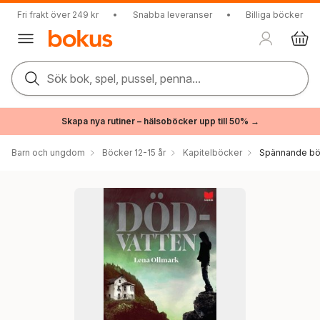
Fri frakt över 249 kr
•
Snabba leveranser
•
Billiga böcker
Sök bok, spel, pussel, penna...
Skapa nya rutiner – hälsoböcker upp till 50% →
Barn och ungdom
Böcker 12-15 år
Kapitelböcker
Spännande bö