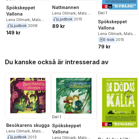
Nattmannen
Spökskeppet
Del 1
Lena Ollmark
,
Mats
Vallona
Wänblad
Ljudbok
2015
Lena Ollmark
,
Mats
Spökskeppet
89 kr
Wänblad
Ljudbok
2008
Vallona
149 kr
Lena Ollmark
,
Mats
Wänblad
E-bok
2015
79 kr
Hoppa över listan
Du kanske också är intresserad av
Del 1
Besökarens skugga
Spökskeppet
Lena Ollmark
,
Mats
Vallona
Wänblad
Ljudbok
2013
Lena Ollmark
,
Mats