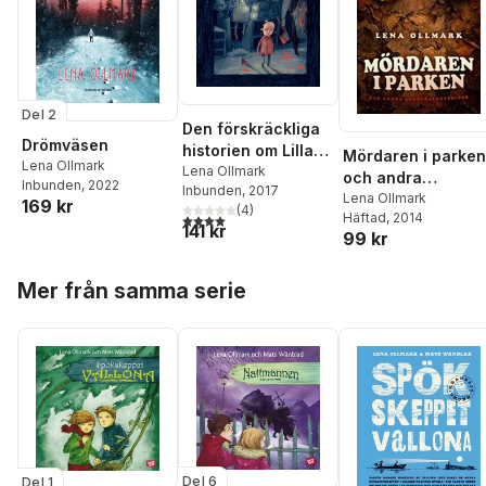
Del 2
Den förskräckliga
Drömväsen
historien om Lilla
Mördaren i parken
Lena Ollmark
Hon
Lena Ollmark
och andra
Inbunden
, 2022
Inbunden
, 2017
skräckberättelser
Lena Ollmark
169 kr
(
4
)
Häftad
, 2014
4,0
utav 5 stjärnor. Totalt antal röster:
141 kr
99 kr
Hoppa över listan
Mer från samma serie
Del 6
Del 1