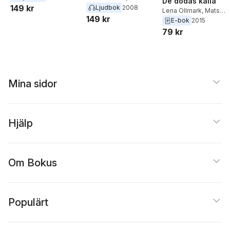
De dödas källa
149 kr
Wänblad
Ljudbok
2008
Lena Ollmark
,
Mats
149 kr
Wänblad
E-bok
2015
79 kr
Mina sidor
Hjälp
Om Bokus
Populärt