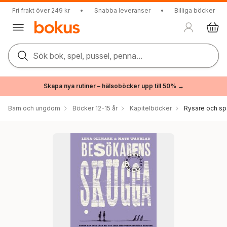
Fri frakt över 249 kr
•
Snabba leveranser
•
Billiga böcker
Sök bok, spel, pussel, penna...
Skapa nya rutiner – hälsoböcker upp till 50% →
Barn och ungdom
Böcker 12-15 år
Kapitelböcker
Rysare och sp