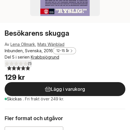
Besökarens skugga
Av
Lena Ollmark
,
Mats Wänblad
Inbunden, Svenska, 2016
12-15 år
Del 5 i serien
Krabbsjögrund
(
1
)
5,0
utav 5 stjärnor. Totalt antal röster:
129 kr
Lägg i varukorg
Skickas
.
Fri frakt över 249 kr.
Fler format och utgåvor