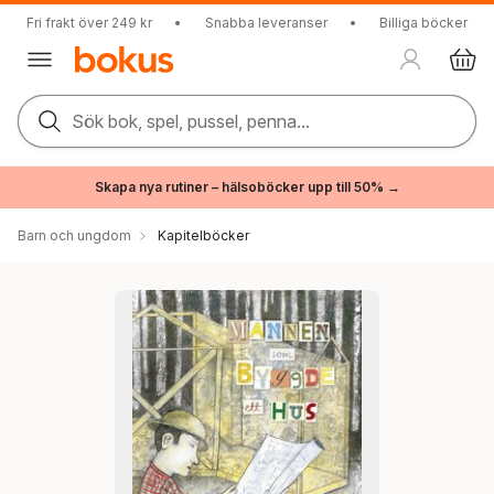
Fri frakt över 249 kr
•
Snabba leveranser
•
Billiga böcker
Sök bok, spel, pussel, penna...
Skapa nya rutiner – hälsoböcker upp till 50% →
Barn och ungdom
Kapitelböcker