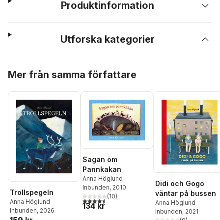
Produktinformation
Utforska kategorier
Hoppa över listan
Mer från samma författare
Sagan om
Pannkakan
Anna Höglund
Didi och Gogo
Inbunden
, 2010
Trollspegeln
väntar på bussen
(
10
)
4,5
utav 5 stjärnor. Totalt antal röster:
Anna Höglund
Anna Höglund
134 kr
Inbunden
, 2026
Inbunden
, 2021
159 kr