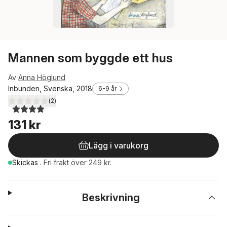
Mannen som byggde ett hus
Av
Anna Höglund
Inbunden, Svenska, 2018
6-9 år
(
2
)
4,0
utav 5 stjärnor. Totalt antal röster:
131 kr
Lägg i varukorg
Skickas
.
Fri frakt över 249 kr.
Beskrivning