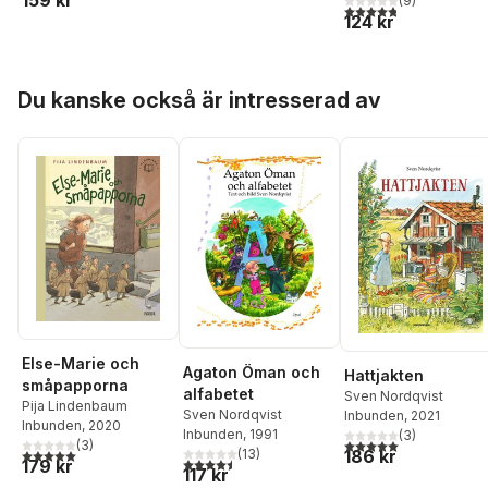
(
9
)
4,8
utav 5 stjärnor. Tota
124 kr
Hoppa över listan
Du kanske också är intresserad av
Else-Marie och
Agaton Öman och
Hattjakten
småpapporna
alfabetet
Sven Nordqvist
Pija Lindenbaum
Sven Nordqvist
Inbunden
, 2021
Inbunden
, 2020
Inbunden
, 1991
(
3
)
5,0
utav 5 stjärnor. Tota
(
3
)
5,0
utav 5 stjärnor. Totalt antal röster:
186 kr
(
13
)
4,5
utav 5 stjärnor. Totalt antal röster:
179 kr
117 kr