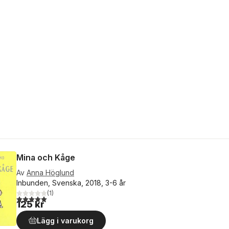
Mina och Kåge
Av
Anna Höglund
Inbunden, Svenska, 2018, 3-6 år
(
1
)
5,0
utav 5 stjärnor. Totalt antal röster:
125 kr
Lägg i varukorg