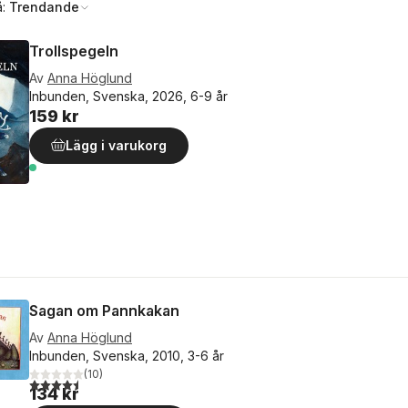
å:
Trendande
Trollspegeln
Av
Anna Höglund
Inbunden, Svenska, 2026, 6-9 år
159 kr
Lägg i varukorg
Sagan om Pannkakan
Av
Anna Höglund
Inbunden, Svenska, 2010, 3-6 år
(
10
)
4,5
utav 5 stjärnor. Totalt antal röster:
134 kr