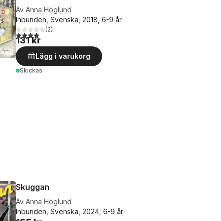
Av
Anna Höglund
Inbunden, Svenska, 2018, 6-9 år
(
2
)
4,0
utav 5 stjärnor. Totalt antal röster:
131 kr
Lägg i varukorg
Skickas
Skuggan
Av
Anna Höglund
Inbunden, Svenska, 2024, 6-9 år