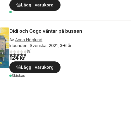
Lägg i varukorg
Didi och Gogo väntar på bussen
Av
Anna Höglund
Inbunden, Svenska, 2021, 3-6 år
(
9
)
4,8
utav 5 stjärnor. Totalt antal röster:
124 kr
Lägg i varukorg
Skickas