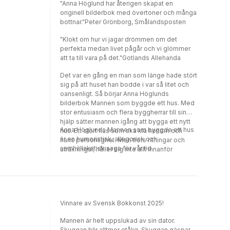
"Anna Höglund har återigen skapat en
originell bilderbok med övertoner och många
bottnar."Peter Grönborg, Smålandsposten
"Klokt om hur vi jagar drömmen om det
perfekta medan livet pågår och vi glömmer
att ta till vara på det."Gotlands Allehanda
Det var en gång en man som länge hade stört
sig på att huset han bodde i var så litet och
oansenligt. Så börjar Anna Höglunds
bilderbok Mannen som byggde ett hus. Med
stor entusiasm och flera byggherrar till sin
hjälp sätter mannen igång att bygga ett nytt
Anna Höglunds Mannen som byggde ett hus
hus. Ett stort hus som ska klä honom och
är en humoristisk, allegorisk och
hans personlighet. Men trots ritningar och
samhällskritisk saga för vår tid.
uträkningar, håller sig inte allt innanför
ramarna. Tvärtom!
Vinnare av Svensk Bokkonst 2025!
Mannen är helt uppslukad av sin dator.
Skuggan blir alltmer otålig. Skuggan gäspar