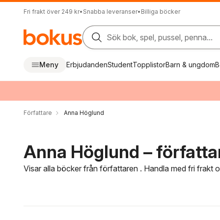
Fri frakt över 249 kr
•
Snabba leveranser
•
Billiga böcker
Sök bok, spel, pussel, penna...
Meny
Erbjudanden
Student
Topplistor
Barn & ungdom
B
Författare
Anna Höglund
Anna Höglund – författa
Visar alla böcker från författaren . Handla med fri frakt
Hoppa över filtreringsmeny