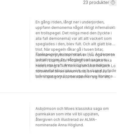
23
produkter
En gång i tiden, långt ner i underjorden,
uppfann demonerna något riktigt infernaliskt:
en trollspegel. Det roliga med den (tyckte i
alla fall demonerna) var att allt vackert som
speglades i den, blev fult. Och allt glatt blev
trist. När spegeln råkar gå i tusen bitar,
Trollspegeln är inspirerad av H.C. Andersens
hamnar en pytteliten skärva i Los öga och en
Isdrottningen. En mångbottnad saga om
annan i Los hjärta. Plötsligt vill han inte leka
kärlekens kraft. Anna Höglund har tidigare
med Li längre. Allt förlorar sin skönhet och Lo
omvandlat klassiska verk, och skapat hyllade
försvinner till en annan värld, en värld av is
tolkningar som öppnar upp för nya läsningar
och ständig kyla. Li bestämmer sig för att
och förståelser, till exempel Skuggan och
försöka hitta Lo, och beger sig ut på en
Didi och Gogo väntar på bussen.
strapatsrik resa, på vilken hon möter såväl
prinsessor som troll.
Asbjörnson och Moes klassiska saga om
pannkakan som inte vill bli uppäten,
återgiven och illustrerad av ALMA-
nominerade Anna Höglund.