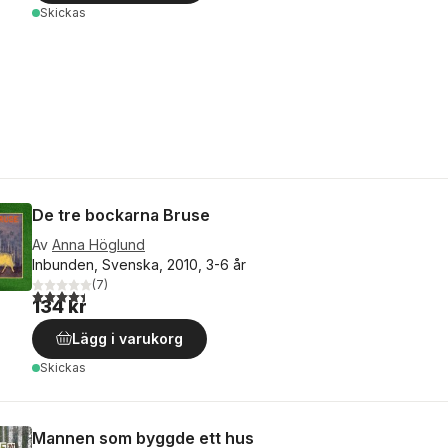
Skickas
De tre bockarna Bruse
Av
Anna Höglund
Inbunden, Svenska, 2010, 3-6 år
(
7
)
4,4
utav 5 stjärnor. Totalt antal röster:
134 kr
Lägg i varukorg
Skickas
Mannen som byggde ett hus