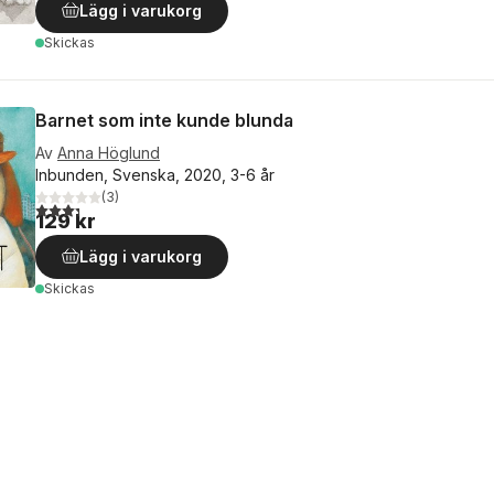
Lägg i varukorg
Skickas
Barnet som inte kunde blunda
Av
Anna Höglund
Inbunden, Svenska, 2020, 3-6 år
(
3
)
3,3
utav 5 stjärnor. Totalt antal röster:
129 kr
Lägg i varukorg
Skickas