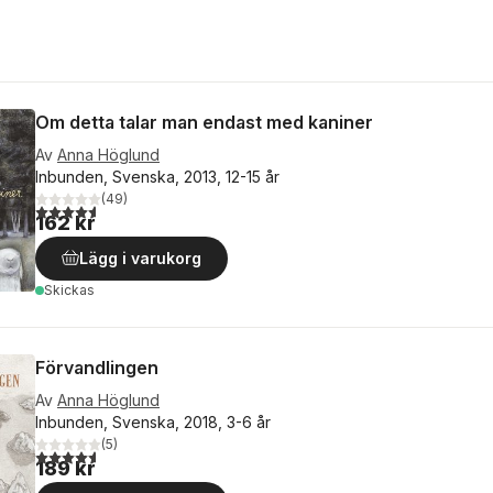
Om detta talar man endast med kaniner
Av
Anna Höglund
Inbunden, Svenska, 2013, 12-15 år
(
49
)
4,6
utav 5 stjärnor. Totalt antal röster:
162 kr
Lägg i varukorg
Skickas
Förvandlingen
Av
Anna Höglund
Inbunden, Svenska, 2018, 3-6 år
(
5
)
4,6
utav 5 stjärnor. Totalt antal röster:
189 kr