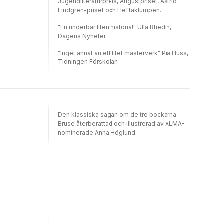
Jugendliteraturpreis, Augustpriset, Astrid
Lindgren-priset och Heffaklumpen.
"En underbar liten historia!" Ulla Rhedin,
Dagens Nyheter
"Inget annat än ett litet mästerverk" Pia Huss,
Tidningen Förskolan
Den klassiska sagan om de tre bockarna
Bruse återberättad och illustrerad av ALMA-
nominerade Anna Höglund.