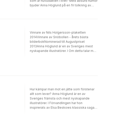
som är huvudakten i livet? Med absurd humor
bjuder Anna Höglund på en fri tolkning av
Beckets I väntan på Godot för barn och andra
med barnasinnet intakt.
Vinnare av Nils Holgersson-plaketten
2014Vinnare av Snöbollen - årets bästa
bilderbokNominerad till Augustpriset
2013Anna Höglund är en av Sveriges mest
nyskapande illustratörer. I Om detta talar man
endast med kaniner utforskar hon en
högkänslig kanins tankar och liv och provar
bilderbokens gränser vad gäller tema och
förväntad läsålder. Om detta talar man endast
med kaniner är en poetisk bok där Anna
Höglund kombinerar kollageteknik, fotografi
och måleri för att skildra känslan av att vara
annorlunda, men samtidigt sträva efter större
Hur kämpar man mot en jätte som förstenar
gemenskap.Om detta talar man endast med
allt som lever? Anna Höglund är en av
kaniner vänder sig till ungdomar och vuxna."
Sveriges främsta och mest nyskapande
en alldeles storartad bilderbok på flera sätt.
illustratörer. I Förvandlingen har hon
Det är bilderbok på sin yppersta höjd, som
inspirerats av Elsa Beskows klassiska saga
språk- och bildpoesi, som konst. Ulla Rhedin,
Tripp, Trapp, Trull och jätten Dum-dum. Det