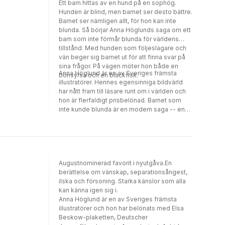
Ett barn hittas av en hund på en sophög.
Hunden är blind, men barnet ser desto bättre.
Barnet ser nämligen allt, för hon kan inte
blunda. Så börjar Anna Höglunds saga om ett
barn som inte förmår blunda för världens
tillstånd. Med hunden som följeslagare och
vän beger sig barnet ut för att finna svar på
sina frågor. På vägen möter hon både en
Anna Höglund är en av Sveriges främsta
bönsyrsa och en bläckfisk.
illustratörer. Hennes egensinniga bildvärld
har nått fram till läsare runt om i världen och
hon är flerfaldigt prisbelönad. Barnet som
inte kunde blunda är en modern saga -- en
mångbottnad berättelse som kommer att
beröra såväl barn som vuxna.
Augustnominerad favorit i nyutgåva.En
berättelse om vänskap, separationsångest,
ilska och försoning. Starka känslor som alla
kan känna igen sig i.
Anna Höglund är en av Sveriges främsta
illustratörer och hon har belönats med Elsa
Beskow-plaketten, Deutscher