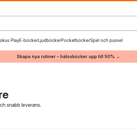
okus Play
E-böcker
Ljudböcker
Pocketböcker
Spel och pussel
Skapa nya rutiner – hälsoböcker upp till 50% →
re
 och snabb leverans.