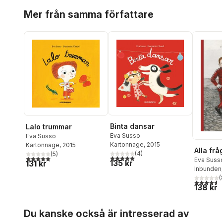
Hoppa över listan
Mer från samma författare
Binta dansar
Lalo trummar
Eva Susso
Eva Susso
Kartonnage
, 2015
Kartonnage
, 2015
Alla frå
(
4
)
(
5
)
5,0
utav 5 stjärnor. Totalt antal röster:
5,0
utav 5 stjärnor. Totalt antal röster:
Eva Suss
135 kr
131 kr
Inbunden
(
4,6
utav 5 
138 kr
Hoppa över listan
Du kanske också är intresserad av