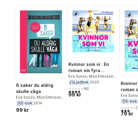
Kvinnor som vi : En
roman om fyra
kvinnors lust och
Eva Susso
,
Moa Eriksson
Sandberg
Ljudbok
2020
längtan
Kvinnor 
8 saker du aldrig
(
6
)
roman o
3,8
utav 5 stjärnor. Totalt antal röster:
skulle våga
99 kr
kvinnor
Eva Suss
Eva Susso
,
Moa Eriksson
Sandber
E-bok
längtan
Sandberg
E-bok
2014
(
99 kr
3,0
utav 5 
79 kr