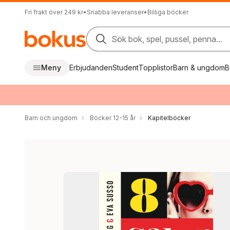
Fri frakt över 249 kr
•
Snabba leveranser
•
Billiga böcker
Sök bok, spel, pussel, penna...
Meny
Erbjudanden
Student
Topplistor
Barn & ungdom
B
Barn och ungdom
Böcker 12-15 år
Kapitelböcker