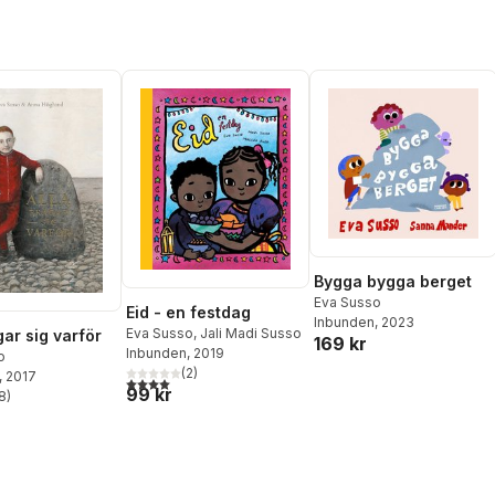
Bygga bygga berget
Eva Susso
Eid - en festdag
Inbunden
, 2023
Eva Susso
,
Jali Madi Susso
gar sig varför
169 kr
Inbunden
, 2019
o
(
2
)
, 2017
4,0
utav 5 stjärnor. Totalt antal röster:
99 kr
8
)
stjärnor. Totalt antal röster: