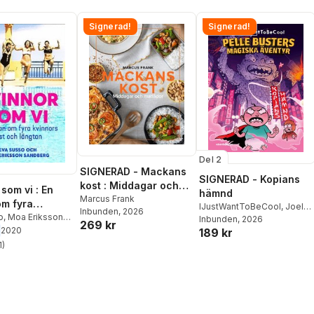
Signerad!
Signerad!
Del 2
SIGNERAD - Mackans
SIGNERAD - Kopians
kost : Middagar och
som vi : En
hämnd
matlådor
Marcus Frank
m fyra
IJustWantToBeCool
,
Joel
Inbunden
, 2026
s lust och
o
,
Moa Eriksson
Adolphson
Inbunden
, 2026
,
Emil Ejdemo
269 kr
g
2020
189 kr
Beer
,
Victor Beer
1
)
stjärnor. Totalt antal röster: