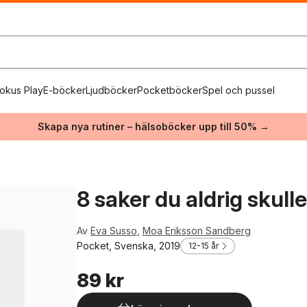
okus Play
E-böcker
Ljudböcker
Pocketböcker
Spel och pussel
Skapa nya rutiner – hälsoböcker upp till 50% →
8 saker du aldrig skull
Av
Eva Susso
,
Moa Eriksson Sandberg
Pocket, Svenska, 2019
12-15 år
89 kr