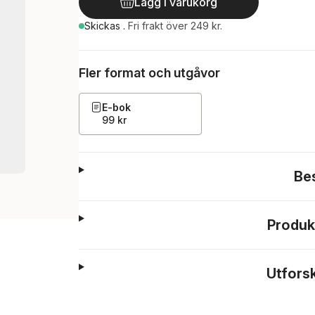
Lägg i varukorg
Skickas
.
Fri frakt över 249 kr.
Fler format och utgåvor
E-bok
99 kr
Be
Produk
Utfors