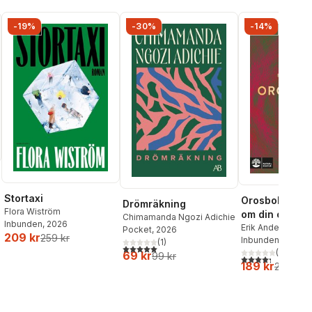
-19%
-30%
-14%
Stortaxi
Orosboken : t
Drömräkning
Flora Wiström
om din oro i f
Chimamanda Ngozi Adichie
Inbunden
, 2026
Erik Andersson
,
T
Pocket
, 2026
209 kr
259 kr
Wahlund
Inbunden
, 2024
(
1
)
5,0
utav 5 stjärnor. Totalt antal röster:
(
3
)
69 kr
99 kr
4,3
utav 5 stjärnor
189 kr
219 kr