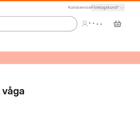
Kundservice
Företagskund?
e våga