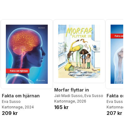
Morfar flyttar in
Fakta om hjärnan
Fakta om skele
Jali Madi Susso
,
Eva Susso
Kartonnage
, 2026
Eva Susso
Eva Susso
165 kr
Kartonnage
, 2024
Kartonnage
, 202
209 kr
207 kr