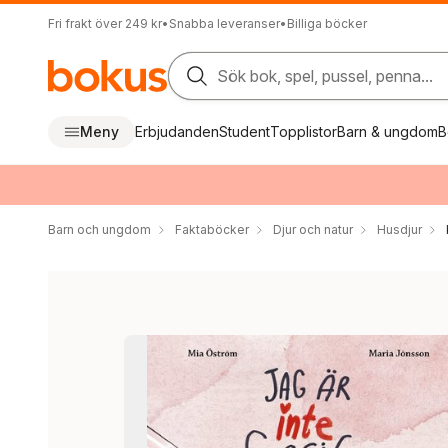
Fri frakt över 249 kr
•
Snabba leveranser
•
Billiga böcker
Sök bok, spel, pussel, penna...
Meny
Erbjudanden
Student
Topplistor
Barn & ungdom
B
Barn och ungdom
Faktaböcker
Djur och natur
Husdjur