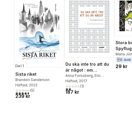
Stora b
Spyflug
Maria Jö
E-bok
Du ska inte tro att du
29 kr
Del 1
är något : om
Sista riket
Jantelagens aktualitet
Anna Forssberg
,
Eric
Brandon Sanderson
Carlsson
Häftad
, 2017
,
Linda Berg
,
Häftad
, 2022
Anders Öhman
(
1
)
,
Anders E.
2,0
utav 5 stjärnor. Totalt antal röster:
(
5
)
187 kr
Johansson
,
Anders S.
4,6
utav 5 stjärnor. Totalt antal röster:
239 kr
Johansson
,
Jacob Lund
,
Maria Jönsson