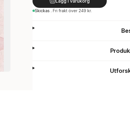
Lägg i varukorg
Skickas
.
Fri frakt över 249 kr.
Be
Produk
Utfors