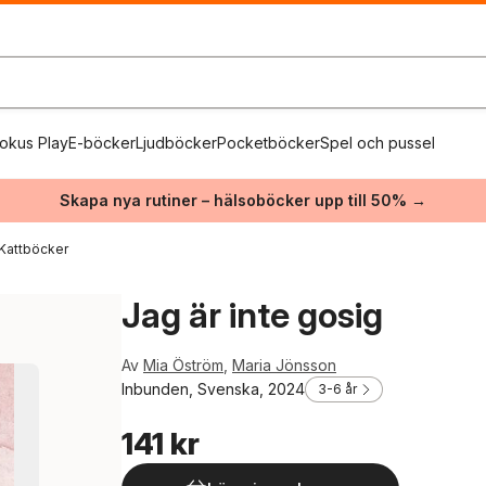
okus Play
E-böcker
Ljudböcker
Pocketböcker
Spel och pussel
Skapa nya rutiner – hälsoböcker upp till 50% →
Kattböcker
Jag är inte gosig
Av
Mia Öström
,
Maria Jönsson
Inbunden, Svenska, 2024
3-6 år
141 kr