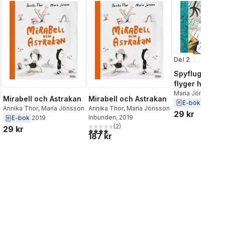
Del 2
Spyflugan Ast
flyger högt
Maria Jönsson
Mirabell och Astrakan
Mirabell och Astrakan
E-bok
2016
Annika Thor
,
Maria Jönsson
Annika Thor
,
Maria Jönsson
29 kr
Inbunden
, 2019
E-bok
2019
(
2
)
29 kr
4,0
utav 5 stjärnor. Totalt antal röster:
187 kr