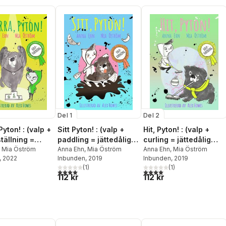
Del 1
Del 2
yton! : (valp +
Sitt Pyton! : (valp +
Hit, Pyton! : (valp +
tällning =
paddling = jättedålig
curling = jättedålig
é)
,
Mia Öström
idé)
Anna Ehn
,
Mia Öström
idé)
Anna Ehn
,
Mia Öström
, 2022
Inbunden
, 2019
Inbunden
, 2019
(
1
)
(
1
)
4,0
utav 5 stjärnor. Totalt antal röster:
4,0
utav 5 stjärnor. Totalt ant
112 kr
112 kr