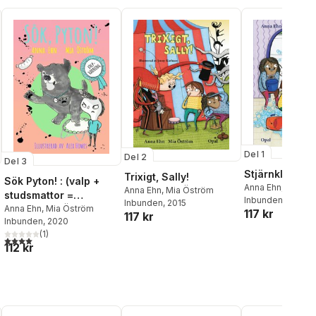
Del 1
Del 2
Del 3
Stjärnklart, Sa
Trixigt, Sally!
Sök Pyton! : (valp +
Anna Ehn
,
Mia Ös
Anna Ehn
,
Mia Öström
studsmattor =
Inbunden
, 2014
Inbunden
, 2015
jättedålig idé)
Anna Ehn
,
Mia Öström
117 kr
117 kr
Inbunden
, 2020
(
1
)
al röster:
4,0
utav 5 stjärnor. Totalt antal röster:
112 kr