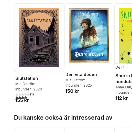
Del 4
Den vita döden
Snurra P
Slutstation
Mia Öström
hunduts
Mia Öström
Inbunden
, 2025
dålig id
Anna Ehn
Inbunden
, 2020
150 kr
Inbunden
(
1
)
4,0
utav 5 stjärnor. Totalt antal röster:
112 kr
155 kr
Hoppa över listan
Du kanske också är intresserad av