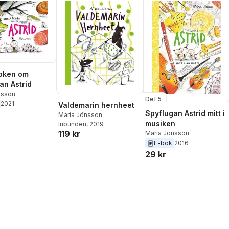
oken om
an Astrid
nsson
Del 5
2021
Valdemarin hernheet
Spyflugan Astrid mitt i
Maria Jönsson
musiken
Inbunden
, 2019
119 kr
Maria Jönsson
E-bok
2016
29 kr