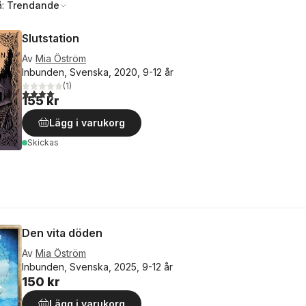
å:
Trendande
Slutstation
Av
Mia Öström
Inbunden, Svenska, 2020, 9-12 år
(
1
)
4,0
utav 5 stjärnor. Totalt antal röster:
155 kr
Lägg i varukorg
Skickas
Den vita döden
Av
Mia Öström
Inbunden, Svenska, 2025, 9-12 år
150 kr
Lägg i varukorg