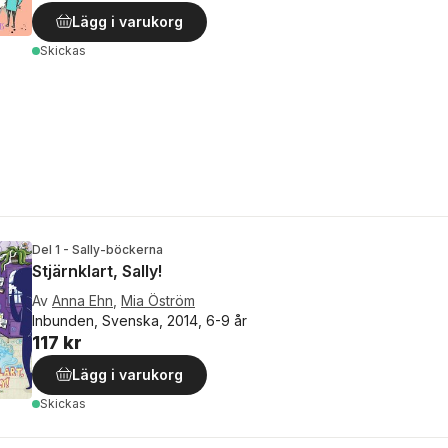
Lägg i varukorg
Skickas
Del 1 - Sally-böckerna
Stjärnklart, Sally!
Av
Anna Ehn
,
Mia Öström
Inbunden, Svenska, 2014, 6-9 år
117 kr
Lägg i varukorg
Skickas