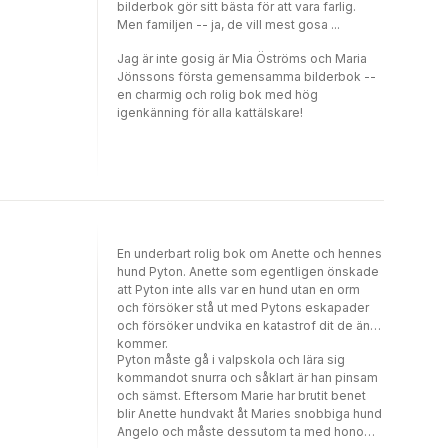
bilderbok gör sitt bästa för att vara farlig.
Men familjen -- ja, de vill mest gosa ...
Jag är inte gosig är Mia Öströms och Maria
Jönssons första gemensamma bilderbok --
en charmig och rolig bok med hög
igenkänning för alla kattälskare!
En underbart rolig bok om Anette och hennes
hund Pyton. Anette som egentligen önskade
att Pyton inte alls var en hund utan en orm
och försöker stå ut med Pytons eskapader
och försöker undvika en katastrof dit de än
kommer.
Pyton måste gå i valpskola och lära sig
kommandot snurra och såklart är han pinsam
och sämst. Eftersom Marie har brutit benet
blir Anette hundvakt åt Maries snobbiga hund
Angelo och måste dessutom ta med honom