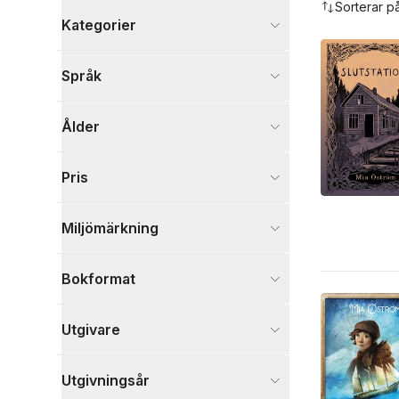
Sorterar p
Kategorier
Böcker
Språk
Barn och ungdom
34
Skönlitteratur
1
Ålder
Visa fler
Visa fler
Pris
Miljömärkning
Bokformat
Utgivare
Utgivningsår