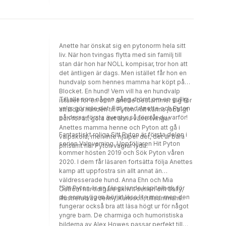
på en utställning. Men kanske kan Pyton
också vinna en tävling om han lyckas med
snurren?
Anette har önskat sig en pytonorm hela sitt
liv. När hon tvingas flytta med sin familj till
stan där hon har NOLL kompisar, tror hon att
det äntligen är dags. Men istället får hon en
hundvalp som hennes mamma har köpt på
Blocket. En hund! Vem vill ha en hundvalp
Till alla som någon gång drömt om en gullig
istället för en orm? Anette bestämmer sig för
valp: gör inte det. Följ med Anette och Pyton
att döpa hunden till Pyton. Allt känns jobbigt
på deras första äventyr så förstår du varför!
och för att göra det ännu värre tvingar
Anettes mamma henne och Pyton att gå i
Fantastiskt roliga Sitt Pyton är första delen i
valpskola, men inte hjälper det, det är bara
serien Valpvarning. Uppföljaren Hit Pyton
pinsamt när Pyton vägrar lyda.
kommer hösten 2019 och Sök Pyton våren
2020. I dem får läsaren fortsätta följa Anettes
kamp att uppfostra sin allt annat än
väldresserade hund. Anna Ehn och Mia
"Sitt Pyton är en fängslande kapitelbok för
Öström har tidigare skrivit serien om Sally,
de som nyligen börjat läsa lite mer, men den
illustrerad av Jenny Karlsson, tillsammans.
fungerar också bra att läsa högt ur för något
yngre barn. De charmiga och humoristiska
bilderna av Alex Howes passar perfekt till