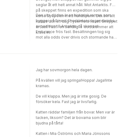
seglar åt ett helt annat håll. Mot Antarktis. För
på skeppet finns en expedition som ska
Den vita döden är en historisk roman, som
korsa Sydpolen med hundspann. Det blir allt
bygger på Ernest Shackletons legendariska
kallare och en dag fryser hela havet. Skeppet
expedition till Antarktis då skeppet
är fast. Fast i en oändlig is som kommer att
Endurance frös fast. Besättningen tog sig
kräva liv.
mot alla odds över drivis och stormande hav
till en avlägsen valfångststation. Hela resan
tog nästan två år. I Mia Öströms version är det
genom Svens ögon och känslor vi får följa
med på detta vackra, oerhört dramatiska och
iskalla äventyr.
Jag har sovmorgon hela dagen.
På kvällen vill jag springa!Hoppa! Jaga!Inte
kramas.
De vill klappa. Men jag är inte gosig. De
försöker kela. Fast jag är livsfarlig.
Katten räddar familjen från bovar. Men var är
tacken, liksom? Det är bovarna som blir
bjudna på tårta!
Katten i Mia Öströms och Maria Jönssons