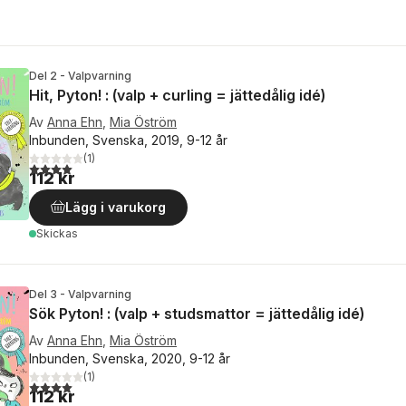
Del 2 - Valpvarning
Hit, Pyton! : (valp + curling = jättedålig idé)
Av
Anna Ehn
,
Mia Öström
Inbunden, Svenska, 2019, 9-12 år
(
1
)
4,0
utav 5 stjärnor. Totalt antal röster:
112 kr
Lägg i varukorg
Skickas
Del 3 - Valpvarning
Sök Pyton! : (valp + studsmattor = jättedålig idé)
Av
Anna Ehn
,
Mia Öström
Inbunden, Svenska, 2020, 9-12 år
(
1
)
4,0
utav 5 stjärnor. Totalt antal röster:
112 kr