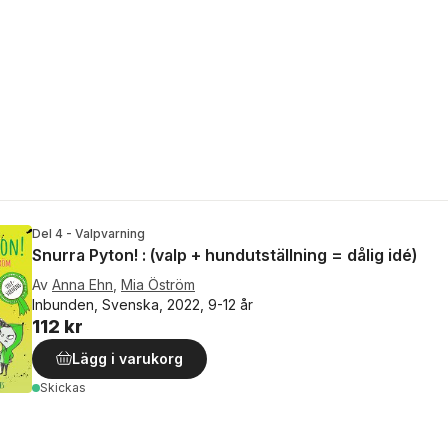
Del 4 - Valpvarning
Snurra Pyton! : (valp + hundutställning = dålig idé)
Av
Anna Ehn
,
Mia Öström
Inbunden, Svenska, 2022, 9-12 år
112 kr
Lägg i varukorg
Skickas