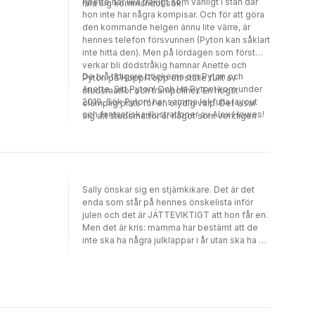
Anette har lika tråkigt som vanligt i stan där
lära sig kommandot sök.
hon inte har några kompisar. Och för att göra
den kommande helgen ännu lite värre, är
hennes telefon försvunnen (Pyton kan såklart
inte hitta den). Men på lördagen som först
verkar bli dödstråkig hamnar Anette och
De två tidigare böckerna om Pyton och
Pyton på HoppiTopp ett ställe fullt av
Anette, Sitt Pyton! Och Hit Pyton! kom under
studsmattor och trampoliner. En högst
2019. Sök Pyton! har samma lekfulla layout
olämplig plats för en olydig valp. Det visar
och fantastiska illustrationer av Alex Howes!
sig att studsmattor är något som verkligen
lockar Pyton! Det kan bara bli kaos.
Sally önskar sig en stjärnkikare. Det är det
enda som står på hennes önskelista inför
julen och det är JÄTTEVIKTIGT att hon får en.
Men det är kris: mamma har bestämt att de
inte ska ha några julklappar i år utan ska ha en
gemensam upplevelse. Hur kul är det?
Bästisen Rakel har ett gott råd: Snälla barn får
julklappar. Alltså får Sally helt enkelt vara
supersnäll. Ett bra tips, tycker Sally och
anstränger sig verkligen, men det är mycket