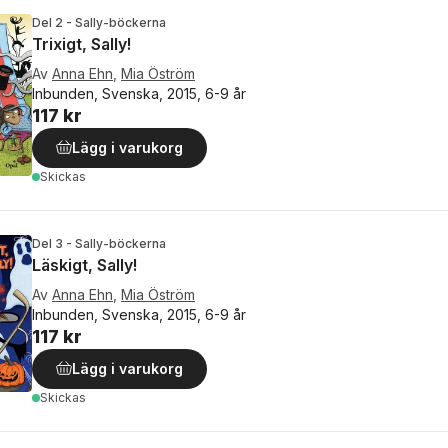
Del 2 - Sally-böckerna
Trixigt, Sally!
Av
Anna Ehn
,
Mia Öström
Inbunden, Svenska, 2015, 6-9 år
117 kr
Lägg i varukorg
Skickas
Del 3 - Sally-böckerna
Läskigt, Sally!
Av
Anna Ehn
,
Mia Öström
Inbunden, Svenska, 2015, 6-9 år
117 kr
Lägg i varukorg
Skickas