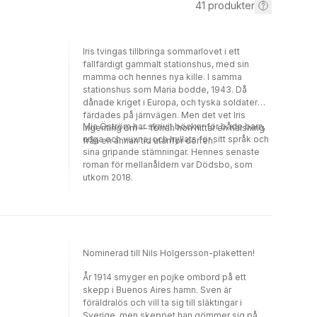
41
produkter
Iris tvingas tillbringa sommarlovet i ett
fallfärdigt gammalt stationshus, med sin
mamma och hennes nya kille. I samma
stationshus som Maria bodde, 1943. Då
dånade kriget i Europa, och tyska soldater
färdades på järnvägen. Men det vet Iris
Mia Öström har skrivit böcker för både barn,
ingenting om -- förrän hon hittar en hälsning
unga och vuxna, och hyllats för sitt språk och
från en annan tid utanför dörren.
sina gripande stämningar. Hennes senaste
roman för mellanåldern var Dödsbo, som
utkom 2018.
Nominerad till Nils Holgersson-plaketten!
År 1914 smyger en pojke ombord på ett
skepp i Buenos Aires hamn. Sven är
föräldralös och vill ta sig till släktingar i
Sverige, men skeppet han gömmer sig på