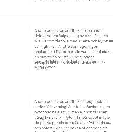
den ibland riktigt dråpliga handlingen.
Språket är kreativt och innehåller många
roliga uttryck . - Publicerad i BTJ-häftet nr 8,
2019. Lektör: Maj-Britt Claesson.
Anette och Pyton är tillbaka! I den andra
delen i serien Valpvarning av Anna Ehn och
Mia Öström får följa med Anette och Pyton till
curlingbanan. Anette som egentligen
önskade att Pyton inte alls var en hund utan
en orm försöker stå ut med Pytons
Humoristiskt och träffsäkert illustrerad av
eskapader och försöker undvika en
Alex Howes.
katastrof.
Anette och Pyton är tillbaka i tredje boken i
serien Valpvarning! Anette har önskat sig en
pytonorm hela sitt liv men allt hon får är en
tråkig hundvalp - Pyton. Till på köpet måste
de gå i valpskola och såklart är Pyton pinsam
och sämst. I den här boken är det dags att