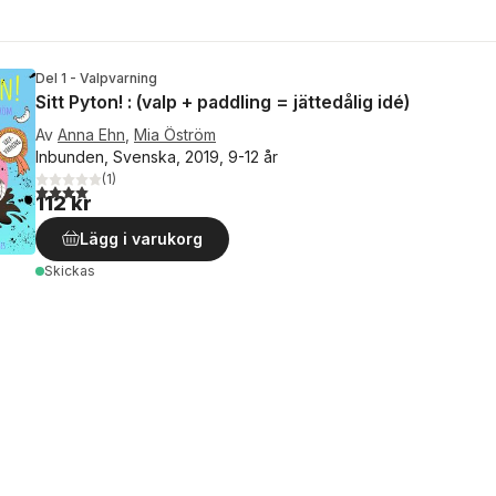
Del 1 - Valpvarning
Sitt Pyton! : (valp + paddling = jättedålig idé)
Av
Anna Ehn
,
Mia Öström
Inbunden, Svenska, 2019, 9-12 år
(
1
)
4,0
utav 5 stjärnor. Totalt antal röster:
112 kr
Lägg i varukorg
Skickas