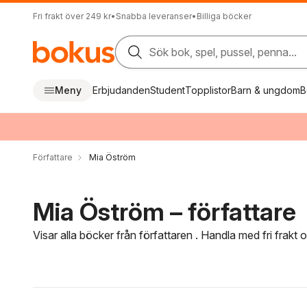
Fri frakt över 249 kr
•
Snabba leveranser
•
Billiga böcker
Sök bok, spel, pussel, penna...
Meny
Erbjudanden
Student
Topplistor
Barn & ungdom
B
Författare
Mia Öström
Mia Öström – författare
Visar alla böcker från författaren . Handla med fri frakt
Hoppa över filtreringsmeny