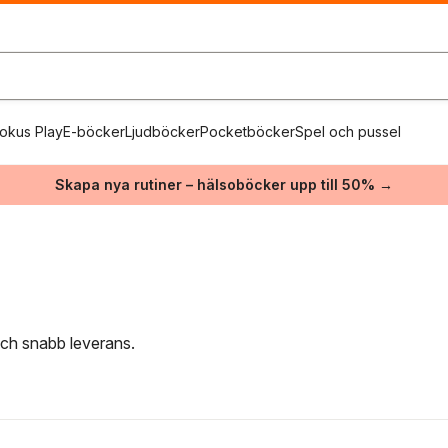
okus Play
E-böcker
Ljudböcker
Pocketböcker
Spel och pussel
Skapa nya rutiner – hälsoböcker upp till 50% →
 och snabb leverans.