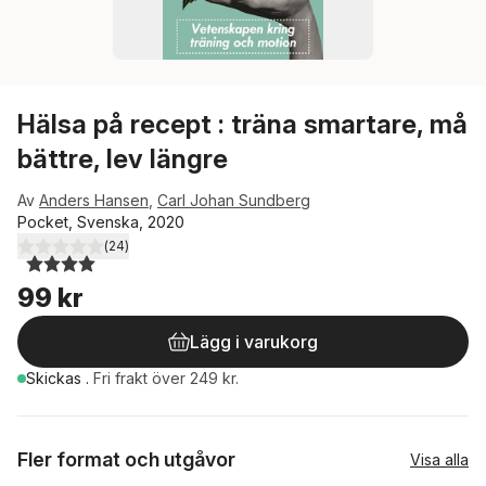
Hälsa på recept : träna smartare, må
bättre, lev längre
Av
Anders Hansen
,
Carl Johan Sundberg
Pocket, Svenska, 2020
(
24
)
4,0
utav 5 stjärnor. Totalt antal röster:
99 kr
Lägg i varukorg
Skickas
.
Fri frakt över 249 kr.
Fler format och utgåvor
Visa alla