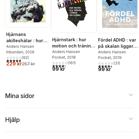
Hjärnans
Hjärnstark : hur
Fördel ADHD : var
akilleshälar : hur
motion och träning
på skalan ligger
din hjärna lurar dig,
Anders Hansen
stärker din hjärna
Anders Hansen
du?
Anders Hansen
Inbunden
, 2026
och vad du kan
Pocket
, 2018
Pocket
, 2019
(
92
)
göra åt det
4,7
utav 5 stjärnor. Totalt antal röster:
229 kr
(
161
)
(
31
)
257 kr
4,3
utav 5 stjärnor. Totalt antal röster:
4,4
utav 5 stjärnor. Tota
99 kr
99 kr
Mina sidor
Hjälp