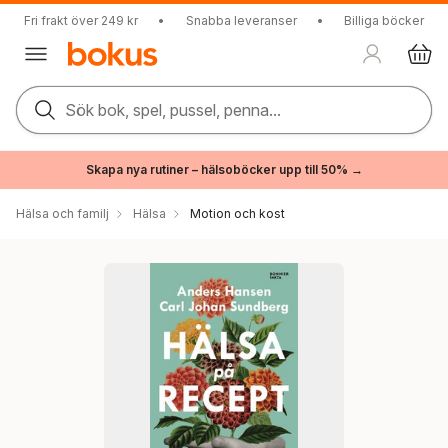
Fri frakt över 249 kr
•
Snabba leveranser
•
Billiga böcker
Sök bok, spel, pussel, penna...
Skapa nya rutiner – hälsoböcker upp till 50% →
Hälsa och familj
Hälsa
Motion och kost