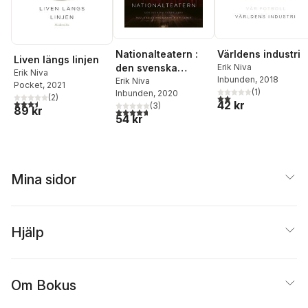
Nationalteatern :
Världens industri
Liven längs linjen
den svenska
Erik Niva
Erik Niva
Inbunden
, 2018
fotbollens
Erik Niva
Pocket
, 2021
(
1
)
Inbunden
, 2020
huvudrollsinnehav
2,0
utav 5 stjärnor. Tota
(
2
)
3,5
utav 5 stjärnor. Totalt antal röster:
42 kr
(
3
)
are och bifigurer
89 kr
4,7
utav 5 stjärnor. Totalt antal röster:
54 kr
Mina sidor
Hjälp
Om Bokus