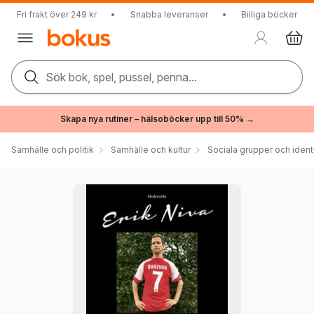
Fri frakt över 249 kr
•
Snabba leveranser
•
Billiga böcker
Sök bok, spel, pussel, penna...
Skapa nya rutiner – hälsoböcker upp till 50% →
Samhälle och politik
Samhälle och kultur
Sociala grupper och ident