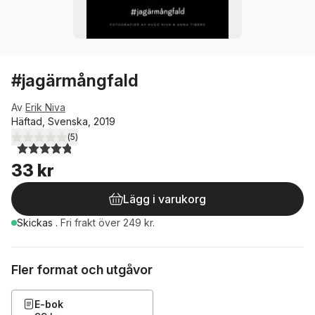
#jagärmångfald
Av
Erik Niva
Häftad, Svenska, 2019
(
5
)
4,8
utav 5 stjärnor. Totalt antal röster:
33 kr
Lägg i varukorg
Skickas
.
Fri frakt över 249 kr.
Fler format och utgåvor
E-bok