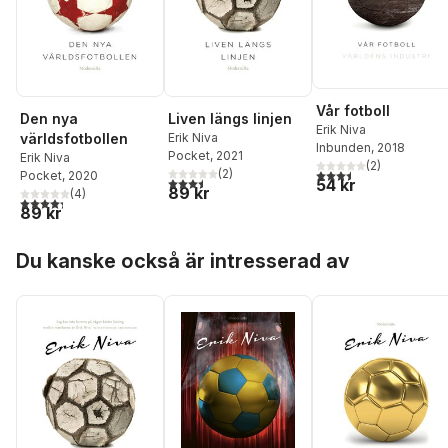
Vår fotboll
Den nya
Liven längs linjen
Erik Niva
världsfotbollen
Erik Niva
Inbunden
, 2018
Pocket
, 2021
Erik Niva
(
2
)
3,5
utav 5 stjärnor. Tota
(
2
)
Pocket
, 2020
3,5
utav 5 stjärnor. Totalt antal röster:
54 kr
89 kr
(
4
)
4,3
utav 5 stjärnor. Totalt antal röster:
89 kr
Hoppa över listan
Du kanske också är intresserad av