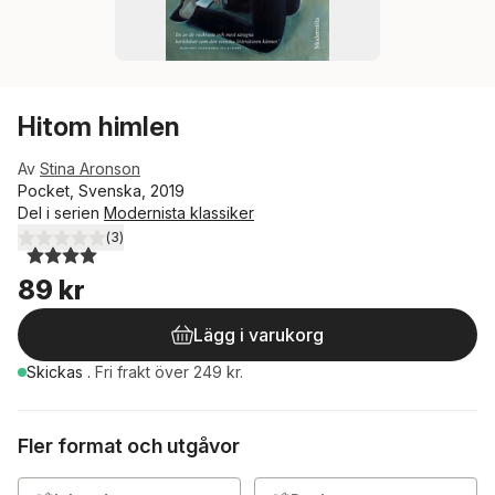
Hitom himlen
Av
Stina Aronson
Pocket, Svenska, 2019
Del i serien
Modernista klassiker
(
3
)
4,0
utav 5 stjärnor. Totalt antal röster:
89 kr
Lägg i varukorg
Skickas
.
Fri frakt över 249 kr.
Fler format och utgåvor