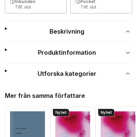
Inbunden
Pocket
Tillf. slut
Tillf. slut
Beskrivning
Produktinformation
Utforska kategorier
Hoppa över listan
Mer från samma författare
Nyhet
Nyhet