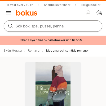
Fri frakt över 249 kr
•
Snabba leveranser
•
Billiga böcker
Sök bok, spel, pussel, penna...
Skapa nya rutiner – hälsoböcker upp till 50% →
Skönlitteratur
Romaner
Moderna och samtida romaner