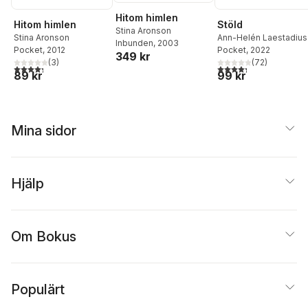
Hitom himlen
Hitom himlen
Stöld
Stina Aronson
Stina Aronson
Ann-Helén Laestadius
Inbunden
, 2003
Pocket
, 2012
Pocket
, 2022
349 kr
(
3
)
(
72
)
4,3
utav 5 stjärnor. Totalt antal röster:
4,3
utav 5 stjärnor. Tota
89 kr
99 kr
Mina sidor
Hjälp
Om Bokus
Populärt