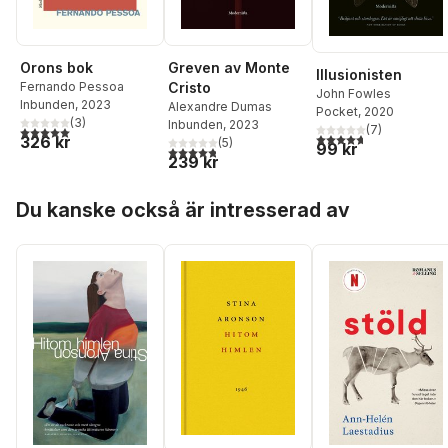
Orons bok
Greven av Monte
Illusionisten
Fernando Pessoa
Cristo
John Fowles
Inbunden
, 2023
Alexandre Dumas
Pocket
, 2020
(
3
)
Inbunden
, 2023
5,0
utav 5 stjärnor. Totalt antal röster:
(
7
)
4,7
utav 5 stjärnor. Tota
326 kr
(
5
)
99 kr
4,8
utav 5 stjärnor. Totalt antal röster:
239 kr
Hoppa över listan
Du kanske också är intresserad av