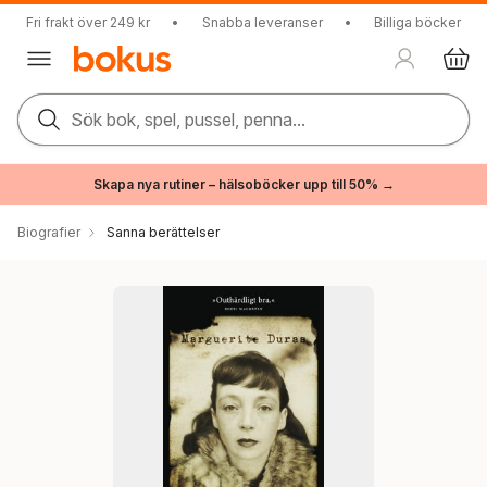
Fri frakt över 249 kr
•
Snabba leveranser
•
Billiga böcker
Sök bok, spel, pussel, penna...
Skapa nya rutiner – hälsoböcker upp till 50% →
Biografier
Sanna berättelser