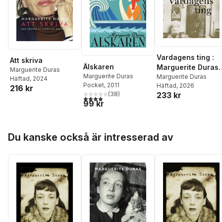
Vardagens ting :
Att skriva
Älskaren
Marguerite Duras
Marguerite Duras
Marguerite Duras
talar med Jérôme
Marguerite Duras
Häftad
, 2024
Pocket
, 2011
Häftad
, 2026
Beaujour
216 kr
(
38
)
233 kr
3,9
utav 5 stjärnor. Totalt antal röster:
99 kr
Hoppa över listan
Du kanske också är intresserad av