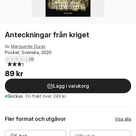
Anteckningar från kriget
Av
Marguerite Duras
Pocket, Svenska, 2020
(
3
)
3,3
utav 5 stjärnor. Totalt antal röster:
89 kr
Lägg i varukorg
Skickas
.
Fri frakt över 249 kr.
Fler format och utgåvor
Visa alla