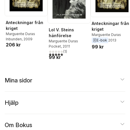
Anteckningar från
Anteckningar från
kriget
kriget
Lol V. Steins
Marguerite Duras
Marguerite Duras
hänförelse
Inbunden
, 2009
E-bok
2013
Marguerite Duras
206 kr
99 kr
Pocket
, 2011
(
1
)
5,0
utav 5 stjärnor. Totalt antal röster:
99 kr
Mina sidor
Hjälp
Om Bokus