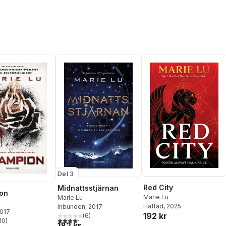
Del 3
Red City
Midnattsstjärnan
on
Marie Lu
Marie Lu
Häftad
, 2025
Inbunden
, 2017
2017
192 kr
(
6
)
4,2
utav 5 stjärnor. Totalt antal röster:
10
)
182 kr
stjärnor. Totalt antal röster: