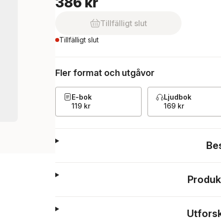
386 kr
Tillfälligt slut
Tillfälligt slut
Fler format och utgåvor
E-bok
Ljudbok
119 kr
169 kr
Be
Produk
Utfors