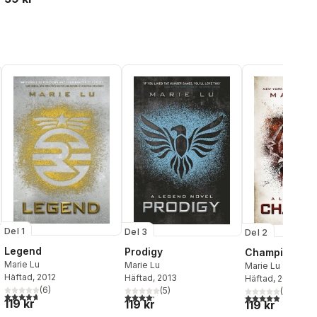
Del 1
Del 3
Del 2
Legend
Prodigy
Champion
Marie Lu
Marie Lu
Marie Lu
Häftad
, 2012
Häftad
, 2013
Häftad
, 2013
al röster:
(
6
)
(
5
)
(
8
)
4,7
utav 5 stjärnor. Totalt antal röster:
4,2
utav 5 stjärnor. Totalt antal röster:
4,9
utav 5 stjärnor
119 kr
119 kr
119 kr