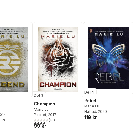
Del 4
Del 3
Rebel
Champion
Marie Lu
Marie Lu
Häftad
, 2020
2014
Pocket
, 2017
119 kr
32
)
(
10
)
stjärnor. Totalt antal röster:
3,9
utav 5 stjärnor. Totalt antal röster:
99 kr