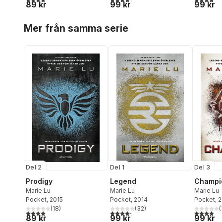
89 kr
99 kr
99 kr
Hoppa över listan
Mer från samma serie
Del 2
Del 1
Del 3
Prodigy
Legend
Champi
Marie Lu
Marie Lu
Marie Lu
Pocket
, 2015
Pocket
, 2014
Pocket
, 
(
18
)
(
32
)
(
4,0
utav 5 stjärnor. Totalt antal röster:
4,3
utav 5 stjärnor. Totalt antal röster:
3,9
utav 5 
89 kr
99 kr
99 kr