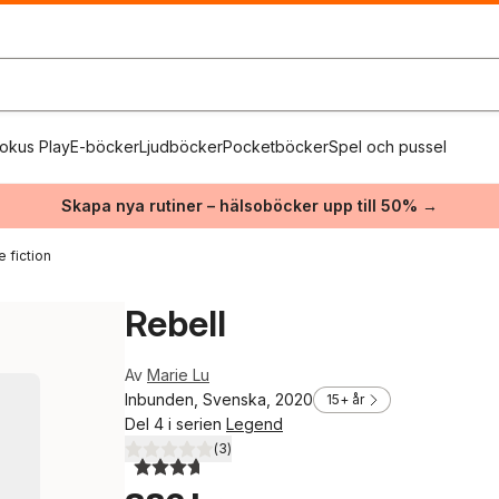
okus Play
E-böcker
Ljudböcker
Pocketböcker
Spel och pussel
Skapa nya rutiner – hälsoböcker upp till 50% →
 fiction
Rebell
Av
Marie Lu
Inbunden, Svenska, 2020
15+ år
Del 4 i serien
Legend
(
3
)
3,7
utav 5 stjärnor. Totalt antal röster: