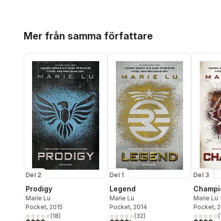
Hoppa över listan
Mer från samma författare
Del 2
Del 1
Del 3
Prodigy
Legend
Champi
Marie Lu
Marie Lu
Marie Lu
Pocket
, 2015
Pocket
, 2014
Pocket
, 
(
18
)
(
32
)
(
4,0
utav 5 stjärnor. Totalt antal röster:
4,3
utav 5 stjärnor. Totalt antal röster:
3,9
utav 5 