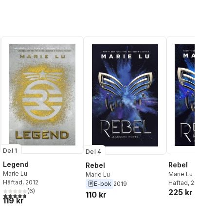
Del 1
Del 4
Legend
Rebel
Rebel
Marie Lu
Marie Lu
Marie Lu
Häftad
, 2012
Häftad
, 2020
E-bok
2019
225 kr
(
6
)
110 kr
4,7
utav 5 stjärnor. Totalt antal röster:
119 kr