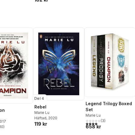
Del 4
Legend Trilogy Boxed
Rebel
Set
on
Marie Lu
Marie Lu
Häftad
, 2020
(
3
)
2017
4,0
utav 5 stjärnor. Totalt ant
119 kr
658 kr
10
)
stjärnor. Totalt antal röster: