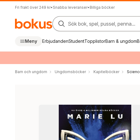
Fri frakt över 249 kr
•
Snabba leveranser
•
Billiga böcker
Sök bok, spel, pussel, penna...
Meny
Erbjudanden
Student
Topplistor
Barn & ungdom
B
Barn och ungdom
Ungdomsböcker
Kapitelböcker
Science