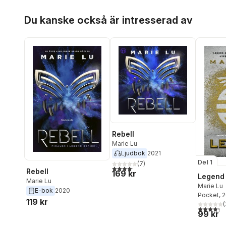
Hoppa över listan
Du kanske också är intresserad av
Rebell
Marie Lu
Ljudbok
2021
Del 1
(
7
)
4,1
utav 5 stjärnor. Totalt antal röster:
Rebell
169 kr
Legend
Marie Lu
Marie Lu
E-bok
2020
Pocket
, 
119 kr
(
4,3
utav 5 
99 kr