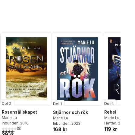
Del 2
Del 4
Del 1
Rosensällskapet
Rebel
Stjärnor och rök
Marie Lu
Marie Lu
Marie Lu
Inbunden
, 2016
Häftad
, 2020
Inbunden
, 2023
119 kr
(
5
)
168 kr
4,2
utav 5 stjärnor. Totalt antal röster:
39 kr