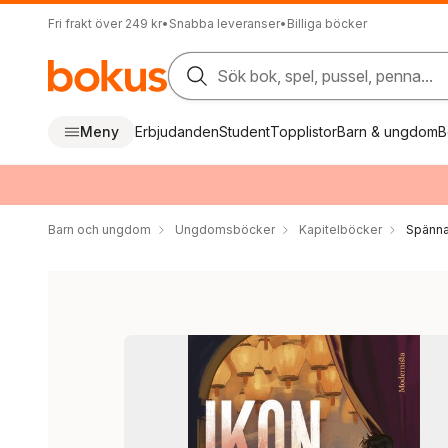
Fri frakt över 249 kr
•
Snabba leveranser
•
Billiga böcker
Sök bok, spel, pussel, penna...
Meny
Erbjudanden
Student
Topplistor
Barn & ungdom
B
Barn och ungdom
Ungdomsböcker
Kapitelböcker
Spänna