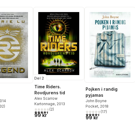
Del 2
Time Riders.
Pojken i randig
Rovdjurens tid
pyjamas
Alex Scarrow
John Boyne
2014
Kartonnage
, 2013
Pocket
, 2018
32
)
stjärnor. Totalt antal röster:
(
2
)
4,5
utav 5 stjärnor. Totalt antal röster:
(
17
)
4,5
utav 5 stjärnor. Totalt ant
99 kr
99 kr