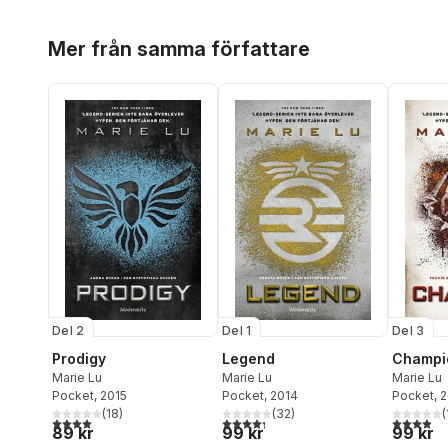
Hoppa över listan
Mer från samma författare
Del 2
Del 1
Del 3
Prodigy
Legend
Champi
Marie Lu
Marie Lu
Marie Lu
Pocket
, 2015
Pocket
, 2014
Pocket
, 
(
18
)
(
32
)
(
4,0
utav 5 stjärnor. Totalt antal röster:
4,3
utav 5 stjärnor. Totalt antal röster:
3,9
utav 5 
89 kr
99 kr
99 kr