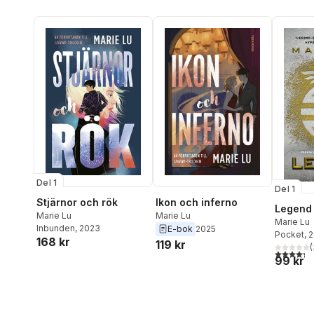
Del 1
Del 1
Stjärnor och rök
Ikon och inferno
Legend
Marie Lu
Marie Lu
Marie Lu
Inbunden
, 2023
E-bok
2025
Pocket
, 
168 kr
119 kr
(
4,3
utav 5 
99 kr