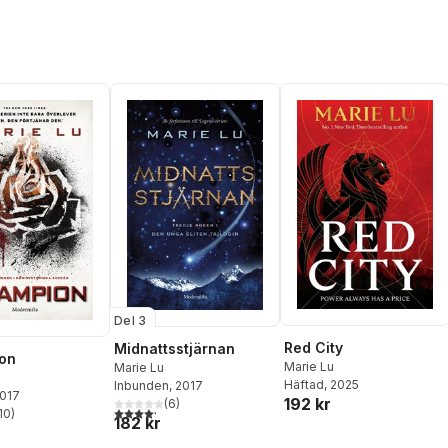
Del 3
Red City
Midnattsstjärnan
on
Marie Lu
Marie Lu
Häftad
, 2025
Inbunden
, 2017
2017
192 kr
(
6
)
4,2
utav 5 stjärnor. Totalt antal röster:
10
)
182 kr
stjärnor. Totalt antal röster: