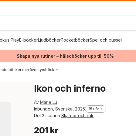
okus Play
E-böcker
Ljudböcker
Pocketböcker
Spel och pussel
Skapa nya rutiner – hälsoböcker upp till 50% →
nde böcker och äventyrsböcker
Ikon och inferno
Av
Marie Lu
Inbunden, Svenska, 2025
15+ år
Del 2 i serien
Stjärnor och rök
201 kr