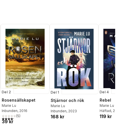
Del 2
Del 4
Del 1
Rosensällskapet
Rebel
Stjärnor och rök
Marie Lu
Marie Lu
Marie Lu
Inbunden
, 2016
Häftad
, 2020
Inbunden
, 2023
119 kr
(
5
)
168 kr
4,2
utav 5 stjärnor. Totalt antal röster:
39 kr