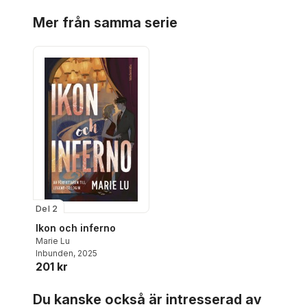
Hoppa över listan
Mer från samma serie
Del 2
Ikon och inferno
Marie Lu
Inbunden
, 2025
201 kr
Hoppa över listan
Du kanske också är intresserad av