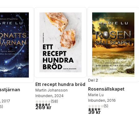
Del 2
Ett recept hundra bröd
Rosensällskapet
sstjärnan
Martin Johansson
Marie Lu
Inbunden
, 2024
Inbunden
, 2016
, 2017
(
58
)
4,6
utav 5 stjärnor. Totalt antal röster:
(
5
)
6
)
269 kr
4,2
utav 5 stjärnor. Totalt ant
stjärnor. Totalt antal röster:
39 kr