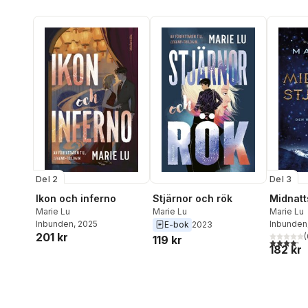
Del 2
Del 3
Ikon och inferno
Stjärnor och rök
Midnatt
Marie Lu
Marie Lu
Marie Lu
Inbunden
, 2025
Inbunden
E-bok
2023
201 kr
(
119 kr
4,2
utav 5 
182 kr