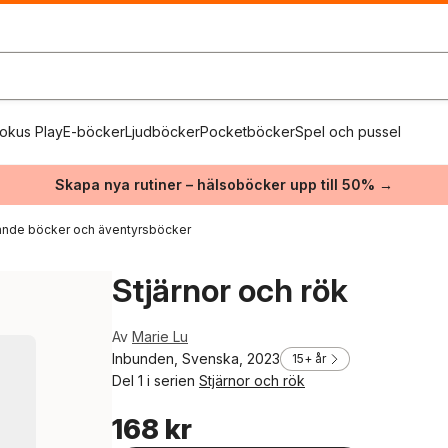
okus Play
E-böcker
Ljudböcker
Pocketböcker
Spel och pussel
Skapa nya rutiner – hälsoböcker upp till 50% →
nde böcker och äventyrsböcker
Stjärnor och rök
Av
Marie Lu
Inbunden, Svenska, 2023
15+ år
Del 1 i serien
Stjärnor och rök
168 kr