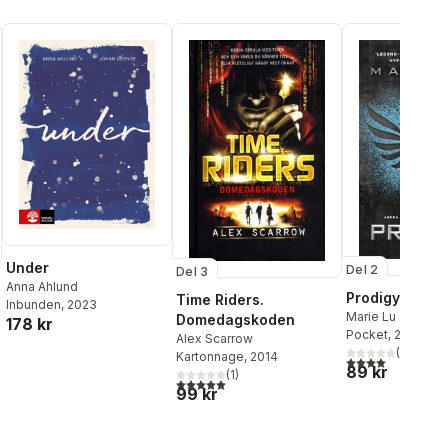
Under
Del 2
Del 3
Anna Ahlund
Prodigy
Time Riders.
Inbunden
, 2023
Marie Lu
Domedagskoden
178 kr
Pocket
, 2015
Alex Scarrow
al röster:
(
18
)
Kartonnage
, 2014
4,0
utav 5 stjärnor
89 kr
(
1
)
5,0
utav 5 stjärnor. Totalt antal röster:
99 kr