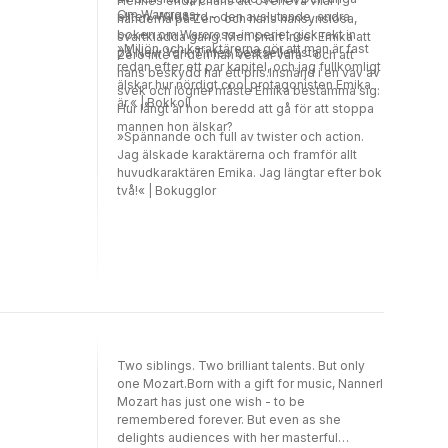
Hennes enda chans att överleva vilar i
Om Warcross:
eliten. Wildcard - den avslutande, andra
händerna på Zero och hans hänsynslösa,
boken om Warcross-imperiet gick rakt in
svartklädda gäng. Men snart inser Emika att
»Miljön och karaktärerna gör att man är fast
på New York Times bestsellerlista.
Zero inte är den han verkar vara - och att
redan efter ett par kapitel, och jag fullkomligt
hans beskydd har ett pris.Insnärjd i en väv av
älskar hur nördigt cool protagonisten Emika
svek och lögner måste Emika bestämma sig:
är.« | Bokkoll
Hur långt är hon beredd att gå för att stoppa
mannen hon älskar?
»Spännande och full av twister och action.
Jag älskade karaktärerna och framför allt
huvudkaraktären Emika. Jag längtar efter bok
två!« | Bokugglor
Two siblings. Two brilliant talents. But only
one Mozart.Born with a gift for music, Nannerl
Mozart has just one wish - to be
remembered forever. But even as she
delights audiences with her masterful