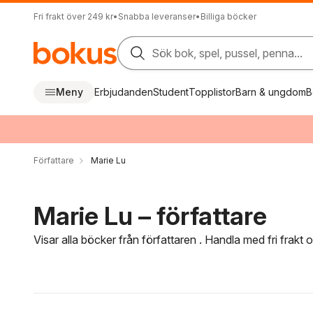
Fri frakt över 249 kr
•
Snabba leveranser
•
Billiga böcker
Sök bok, spel, pussel, penna...
Meny
Erbjudanden
Student
Topplistor
Barn & ungdom
B
Författare
Marie Lu
Marie Lu – författare
Visar alla böcker från författaren . Handla med fri frakt
Hoppa över filtreringsmeny