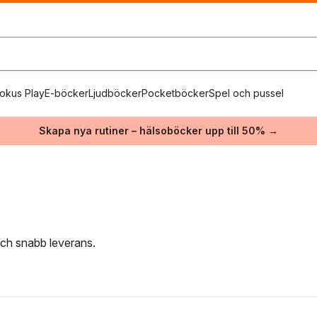
okus Play
E-böcker
Ljudböcker
Pocketböcker
Spel och pussel
Skapa nya rutiner – hälsoböcker upp till 50% →
 och snabb leverans.