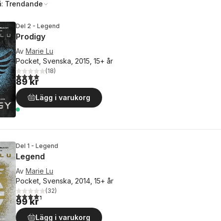
å:
Trendande
Del 2 - Legend
Prodigy
Av
Marie Lu
Pocket, Svenska, 2015, 15+ år
(
18
)
4,0
utav 5 stjärnor. Totalt antal röster:
89 kr
Lägg i varukorg
Del 1 - Legend
Legend
Av
Marie Lu
Pocket, Svenska, 2014, 15+ år
(
32
)
4,3
utav 5 stjärnor. Totalt antal röster:
99 kr
Lägg i varukorg