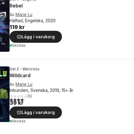
Rebel
Av
Marie Lu
Häftad, Engelska, 2020
119 kr
Lägg i varukorg
Skickas
Del 2 - Warcross
Wildcard
Av
Marie Lu
Inbunden, Svenska, 2019, 15+ år
(
5
)
4,2
utav 5 stjärnor. Totalt antal röster:
39 kr
Lägg i varukorg
Skickas