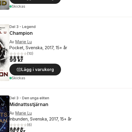
Skickas
Del 3 - Legend
Champion
Av
Marie Lu
Pocket, Svenska, 2017, 15+ år
(
10
)
3,9
utav 5 stjärnor. Totalt antal röster:
99 kr
Lägg i varukorg
Skickas
Del 3 - Den unga eliten
Midnattsstjärnan
Av
Marie Lu
Inbunden, Svenska, 2017, 15+ år
(
6
)
4,2
utav 5 stjärnor. Totalt antal röster:
182 kr