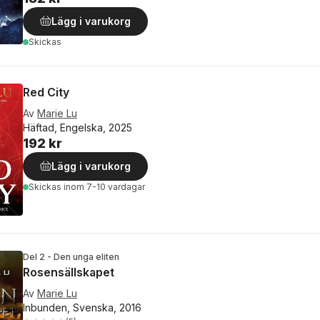
Lägg i varukorg
Skickas
Red City
Av
Marie Lu
Häftad, Engelska, 2025
192 kr
Lägg i varukorg
Skickas
inom 7-10 vardagar
Del 2 - Den unga eliten
Rosensällskapet
Av
Marie Lu
Inbunden, Svenska, 2016