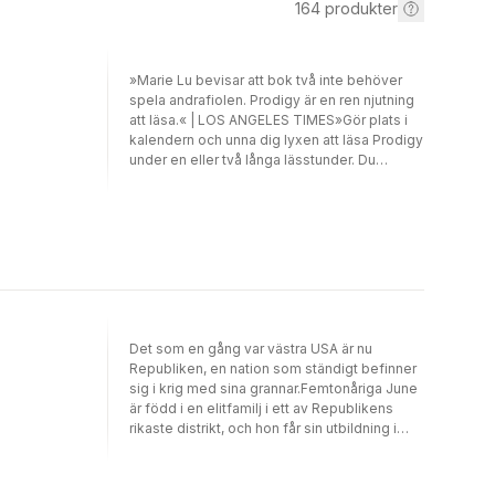
164
produkter
»Marie Lu bevisar att bok två inte behöver
spela andrafiolen. Prodigy är en ren njutning
att läsa.« | LOS ANGELES TIMES»Gör plats i
kalendern och unna dig lyxen att läsa Prodigy
under en eller två långa lässtunder. Du
kommer att bli omtumlad!« | THE NEW YORK
JOURNAL OF BOOKSEn vecka har gått sedan
June och Day med nöd och näppe lyckades
fly från Los Angeles och Republiken med
livet i behåll. Day antas vara död efter att ha
förlorat sin bror till en avrättningspatrull som
trodde att det i själva verket var honom de
tog livet av. June är nu Republikens mest
eftersökta förrädare.Desperata efter hjälp
Det som en gång var västra USA är nu
vänder sig June och Day till Patrioterna - en
Republiken, en nation som ständigt befinner
rebellgrupp som vigt sina liv åt att få
sig i krig med sina grannar.Femtonåriga June
Republiken på fall. Men går det att lita på
är född i en elitfamilj i ett av Republikens
Patrioterna? Eller har de själva, utan att inse
rikaste distrikt, och hon får sin utbildning i
det, blivit brickor i det mest skrämmande av
Republikens högsta militära kretsar. Day,
politiska spel?Prodigy är den efterlängtade
däremot, är född i slummen och är landets
uppföljaren till Legend, och den andra delen i
mest eftersökta brottsling. Men hans motiv är