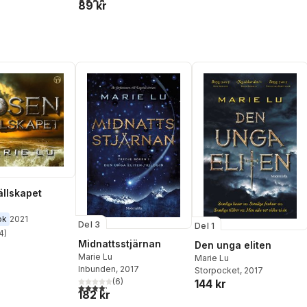
89 kr
llskapet
ok
2021
Del 3
Del 1
4
)
stjärnor. Totalt antal röster:
Midnattsstjärnan
Den unga eliten
Marie Lu
Marie Lu
Inbunden
, 2017
Storpocket
, 2017
(
6
)
144 kr
4,2
utav 5 stjärnor. Totalt antal röster:
182 kr