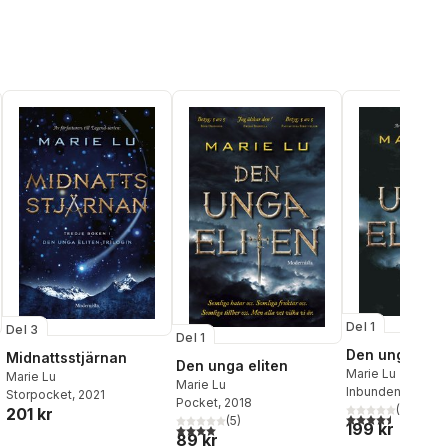
Del 1
Del 3
Del 1
Den unga elit
Midnattsstjärnan
Den unga eliten
Marie Lu
Marie Lu
Marie Lu
Inbunden
, 2015
Storpocket
, 2021
Pocket
, 2018
(
15
)
201 kr
4,5
utav 5 stjärnor.
(
5
)
199 kr
4,0
utav 5 stjärnor. Totalt antal röster:
89 kr