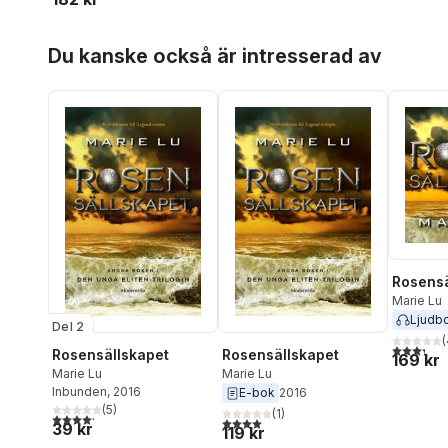
Hoppa över listan
Du kanske också är intresserad av
Rosensä
Marie Lu
Ljudb
Del 2
(
3,3
utav 5 
Rosensällskapet
Rosensällskapet
169 kr
Marie Lu
Marie Lu
Inbunden
, 2016
E-bok
2016
(
5
)
(
1
)
4,2
utav 5 stjärnor. Totalt antal röster:
4,0
utav 5 stjärnor. Totalt antal röster:
39 kr
119 kr