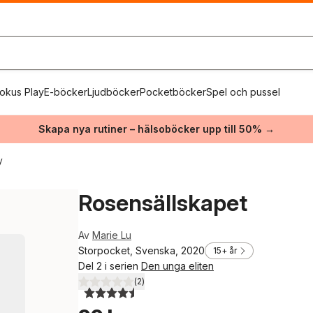
okus Play
E-böcker
Ljudböcker
Pocketböcker
Spel och pussel
Skapa nya rutiner – hälsoböcker upp till 50% →
y
Rosensällskapet
Av
Marie Lu
Storpocket, Svenska, 2020
15+ år
Del 2 i serien
Den unga eliten
(
2
)
4,5
utav 5 stjärnor. Totalt antal röster: