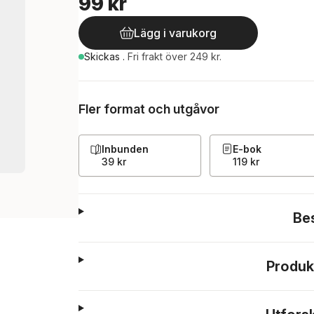
99 kr
Lägg i varukorg
Skickas
.
Fri frakt över 249 kr.
Fler format och utgåvor
Inbunden
E-bok
39 kr
119 kr
Be
Produk