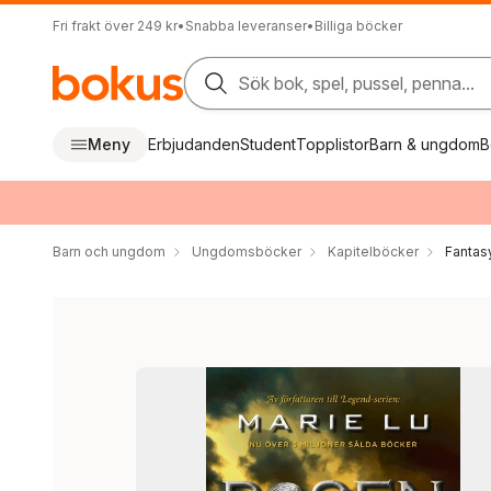
Fri frakt över 249 kr
•
Snabba leveranser
•
Billiga böcker
Sök bok, spel, pussel, penna...
Meny
Erbjudanden
Student
Topplistor
Barn & ungdom
B
Barn och ungdom
Ungdomsböcker
Kapitelböcker
Fantas