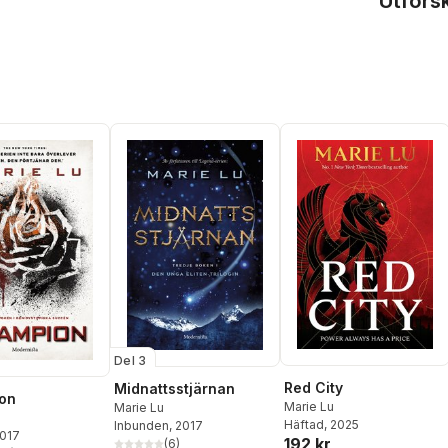
Utfors
Del 3
Red City
Midnattsstjärnan
on
Marie Lu
Marie Lu
Häftad
, 2025
Inbunden
, 2017
2017
192 kr
(
6
)