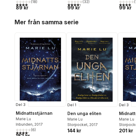
(
18
)
(
32
)
(
4,0
utav 5 stjärnor. Totalt antal röster:
4,3
utav 5 stjärnor. Totalt antal röster:
3,9
utav 5 
89 kr
99 kr
99 kr
Hoppa över listan
Mer från samma serie
Del 3
Del 1
Del 3
Midnattsstjärnan
Den unga eliten
Midnatt
Marie Lu
Marie Lu
Marie Lu
Inbunden
, 2017
Storpocket
, 2017
Storpock
(
6
)
144 kr
201 kr
4,2
utav 5 stjärnor. Totalt antal röster:
182 kr