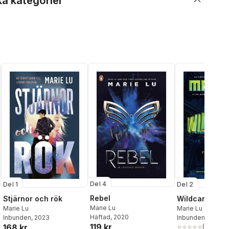
ka kategorier
Del 4
Del 1
Del 2
Rebel
Stjärnor och rök
Wildcard
Marie Lu
Marie Lu
Marie Lu
Häftad
, 2020
Inbunden
, 2023
Inbunden
, 2019
119 kr
168 kr
(
5
)