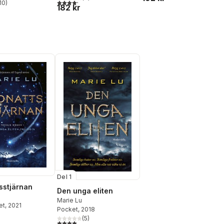
4,2
utav 5 stjärnor. Totalt antal röster:
10
)
182 kr
stjärnor. Totalt antal röster:
Del 1
sstjärnan
Den unga eliten
Marie Lu
et
, 2021
Pocket
, 2018
(
5
)
4,0
utav 5 stjärnor. Totalt antal röster: