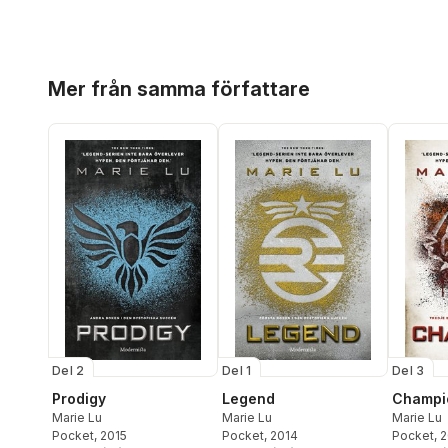
Hoppa över listan
Mer från samma författare
Del 2
Del 1
Del 3
Prodigy
Legend
Champi
Marie Lu
Marie Lu
Marie Lu
Pocket
, 2015
Pocket
, 2014
Pocket
, 