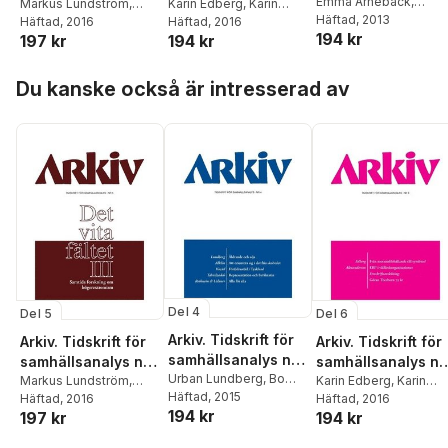
2. Det vita fältet :
Emma Arneback
,
5. Det vita fältet :
Markus Lundström
,
6
Karin Edberg
,
Karin
Wolfgang Benz
Häftad
, 2013
,
Carl
Benjamin R.
Häftad
, 2016
Alexanderson
Häftad
, 2016
,
Olle
samtida forskning
samtida forskning
194 kr
Dahlström
,
Peter
197 kr
194 kr
Teitelbaum
,
Cas
Svenning
,
Anita
om högerextremis
om högerextremism
Esaiasson
,
Mattias
Mudde
,
Tomas
Göransson
,
Mats
II
III, Specialnummer
Hoppa över listan
Gardell
,
Anders
Lundström
,
Tine Hutzel
,
Svegfors
,
Karin
Du kanske också är intresserad av
Hellström
,
Ov Cristian
Adrienne Sörbom
,
Widerberg
,
Gunnar
Norocel
,
Ralf Wiedere
Daniel Köhler
,
Magnus
Olofsson
Wennerhag
Del 4
Del 5
Del 6
Arkiv. Tidskrift för
Arkiv. Tidskrift för
Arkiv. Tidskrift för
samhällsanalys nr
samhällsanalys nr
samhällsanalys nr
4
Urban Lundberg
,
Bo
5. Det vita fältet :
Markus Lundström
,
6
Karin Edberg
,
Karin
Rothstein
Häftad
, 2015
,
Majsa Allelin
,
Benjamin R.
Häftad
, 2016
Alexanderson
Häftad
, 2016
,
Olle
samtida forskning
194 kr
Nazem Tahvilzadeh
,
197 kr
194 kr
Teitelbaum
,
Cas
Svenning
,
Anita
om högerextremism
Sylwia Koziel
,
Eric M.
Mudde
,
Tomas
Göransson
,
Mats
III, Specialnummer