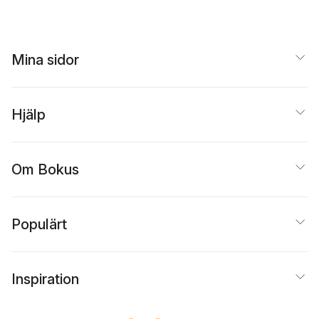
Uslaner
Lundström
,
Tine Hutzel
,
Svegfors
,
Karin
Adrienne Sörbom
,
Widerberg
,
Gunnar
Daniel Köhler
,
Magnus
Olofsson
Wennerhag
Mina sidor
Hjälp
Om Bokus
Populärt
Inspiration