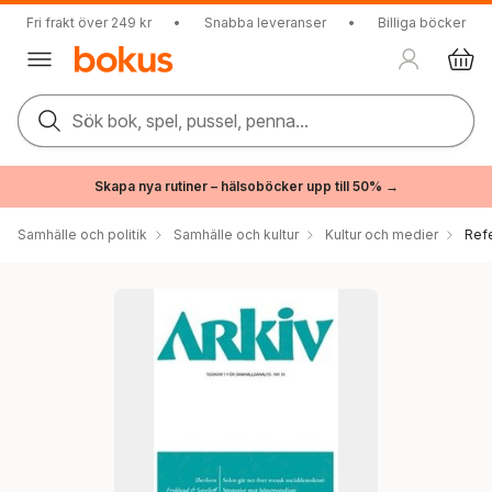
Fri frakt över 249 kr
•
Snabba leveranser
•
Billiga böcker
Sök bok, spel, pussel, penna...
Skapa nya rutiner – hälsoböcker upp till 50% →
Samhälle och politik
Samhälle och kultur
Kultur och medier
Ref