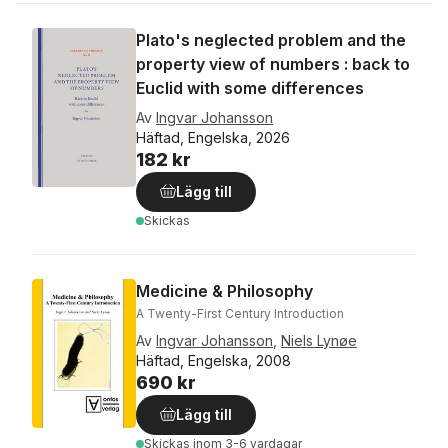
Plato's neglected problem and the
property view of numbers : back to
Euclid with some differences
Av
Ingvar Johansson
Häftad, Engelska, 2026
182 kr
Lägg till
Skickas
Medicine & Philosophy
A Twenty-First Century Introduction
Av
Ingvar Johansson
,
Niels Lynøe
Häftad, Engelska, 2008
690 kr
Lägg till
Skickas
inom 3-6 vardagar