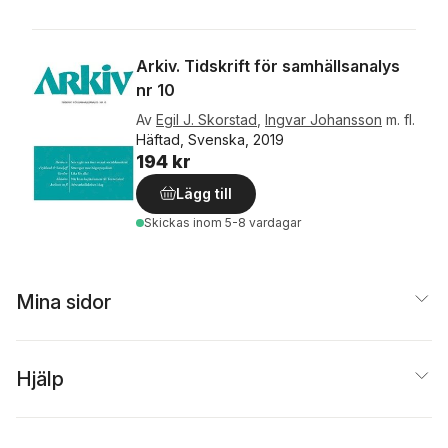
Arkiv. Tidskrift för samhällsanalys
nr 10
Av
Egil J. Skorstad
,
Ingvar Johansson
m. fl.
Häftad, Svenska, 2019
194 kr
Lägg till
Skickas
inom 5-8 vardagar
Mina sidor
Hjälp