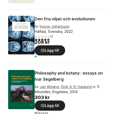
Den fria viljan och evolutionen
Av
Ingvar Johansson
Häftad, Svenska, 2022
(
1
)
5,0
utav 5 stjärnor. Totalt antal röster:
208 kr
Lägg till
Philosophy and botany : essays on
Ivar Segelberg
Av
Jan Almäng
,
Dick A. R. Haglund
m. fl.
Inbunden, Engelska, 2014
303 kr
Lägg till
Skickas