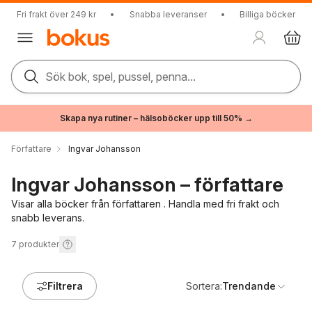
Fri frakt över 249 kr
•
Snabba leveranser
•
Billiga böcker
Sök bok, spel, pussel, penna...
Skapa nya rutiner – hälsoböcker upp till 50% →
Författare
Ingvar Johansson
Ingvar Johansson – författare
Visar alla böcker från författaren . Handla med fri frakt och
snabb leverans.
7
produkter
Filtrera
Sortera:
Trendande