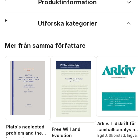
Produktinformation
Utforska kategorier
Hoppa över listan
Mer från samma författare
Arkiv. Tidskrift för
Plato's neglected
Free Will and
samhällsanalys nr
problem and the
Evolution
10
Egil J. Skorstad
,
Ingvar