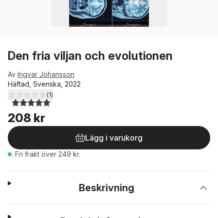
Den fria viljan och evolutionen
Av
Ingvar Johansson
Häftad, Svenska, 2022
(
1
)
5,0
utav 5 stjärnor. Totalt antal röster:
208 kr
Lägg i varukorg
.
Fri frakt över 249 kr.
Beskrivning