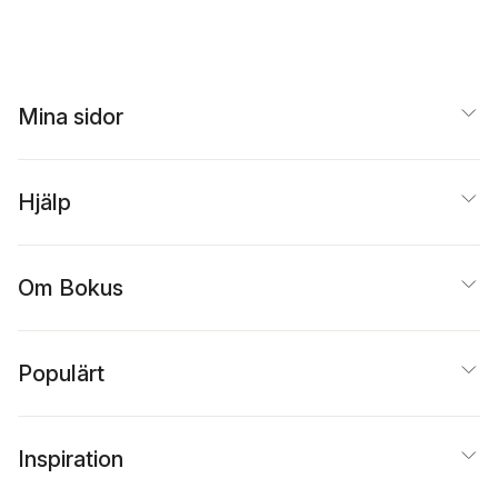
differences
Malmgren
,
Anna-Sofia
Maurin
,
Torgny Nordin
,
Sandro Pignatti
,
Ivar
Segelberg
,
Christer
Svennerlind
,
Thomas
Mina sidor
Wetterström
,
Erika
Pignatti Wikus
Hjälp
Om Bokus
Populärt
Inspiration