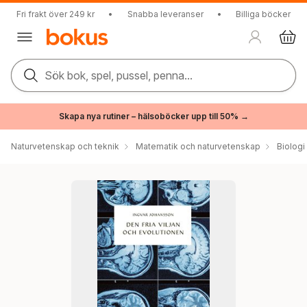
Fri frakt över 249 kr
•
Snabba leveranser
•
Billiga böcker
Sök bok, spel, pussel, penna...
Skapa nya rutiner – hälsoböcker upp till 50% →
Naturvetenskap och teknik
Matematik och naturvetenskap
Biologi