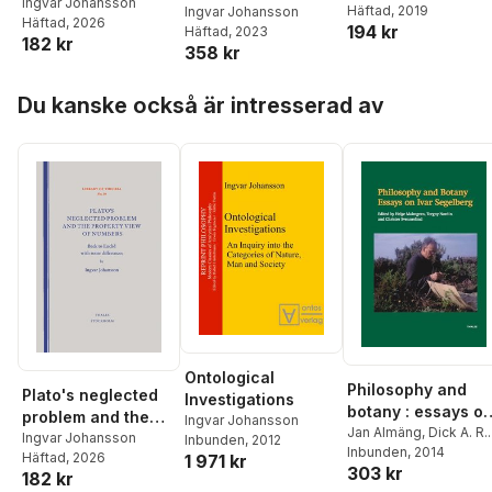
property view of
Ingvar Johansson
Johansson
Häftad
, 2019
,
Jonas
Ingvar Johansson
Häftad
, 2026
numbers : back to
194 kr
Axelsson
,
Jan Ch
Häftad
, 2023
182 kr
Euclid with some
Karlsson
,
Tage
358 kr
differences
Alalehto
,
Christian
Hoppa över listan
Gerdov
,
Sigrid
Du kanske också är intresserad av
Saveljeff
,
Björn
Fryklund
,
Göran
Therborn
Ontological
Philosophy and
Plato's neglected
Investigations
botany : essays o
problem and the
Ingvar Johansson
Ivar Segelberg
Jan Almäng
,
Dick A. R.
property view of
Ingvar Johansson
Inbunden
, 2012
Haglund
Inbunden
,
Herbert
, 2014
Häftad
, 2026
1 971 kr
numbers : back to
303 kr
Hochberg
,
Ingvar
182 kr
Euclid with some
Johansson
,
Helge