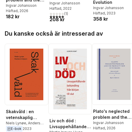
Evolution
Ingvar Johansson
property view of
Ingvar Johansson
Ingvar Johansson
Häftad
, 2022
Häftad
, 2026
numbers : back to
Häftad
, 2023
(
1
)
182 kr
5,0
utav 5 stjärnor. Totalt antal röster:
Euclid with some
358 kr
208 kr
differences
Hoppa över listan
Du kanske också är intresserad av
Plato's neglected
Skakvåld : en
problem and the
vetenskaplig
Liv och död :
property view of
Ingvar Johansson
kontrovers med
Niels Lynøe
,
Anders
Livsuppehållande
Häftad
, 2026
Eriksson
numbers : back to
E-bok
2023
ödesdigra sociala