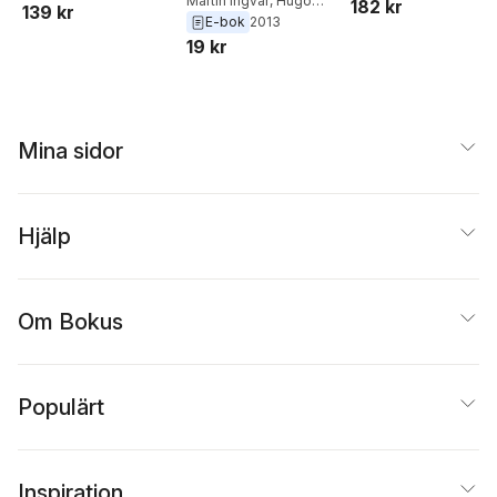
behandling från
Martin Ingvar
,
Hugo
182 kr
Euclid with some
139 kr
och rättsliga
Lagercrantz
,
Niels
E-bok
2013
början till slut
differences
konsekvenser
Lynøe
,
Carl Johan Fürst
,
19 kr
Johan Frostegård
,
Elisabet Rynning
Mina sidor
Hjälp
Om Bokus
Populärt
Inspiration