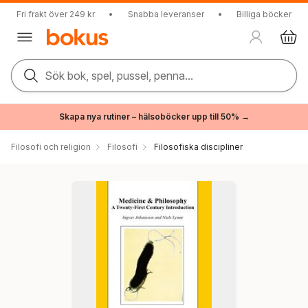
Fri frakt över 249 kr
•
Snabba leveranser
•
Billiga böcker
Sök bok, spel, pussel, penna...
Skapa nya rutiner – hälsoböcker upp till 50% →
Filosofi och religion
Filosofi
Filosofiska discipliner