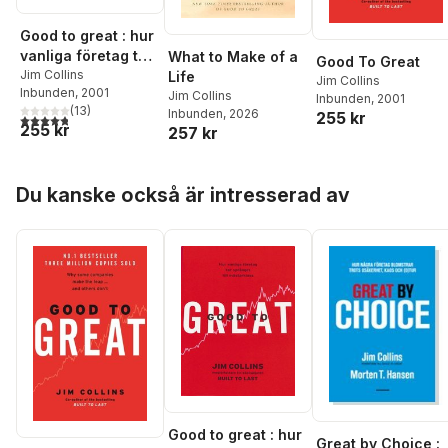
Good to great : hur
vanliga företag tar
What to Make of a
Good To Great
språnget till
Jim Collins
Life
Jim Collins
Inbunden
, 2001
mästarklass
Jim Collins
Inbunden
, 2001
(
13
)
Inbunden
, 2026
255 kr
4,8
utav 5 stjärnor. Totalt antal röster:
255 kr
257 kr
Hoppa över listan
Du kanske också är intresserad av
Good to great : hur
Great by Choice :