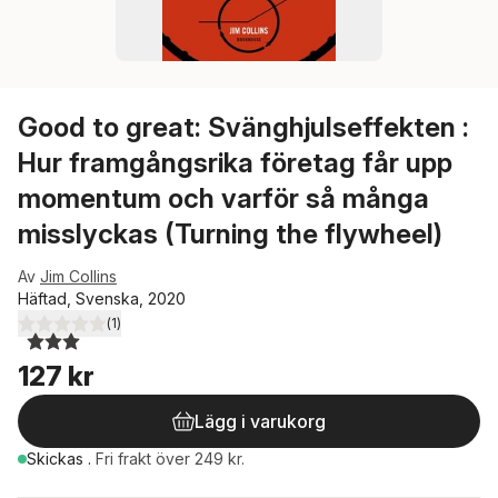
Good to great: Svänghjulseffekten :
Hur framgångsrika företag får upp
momentum och varför så många
misslyckas (Turning the flywheel)
Av
Jim Collins
Häftad, Svenska, 2020
(
1
)
3,0
utav 5 stjärnor. Totalt antal röster:
127 kr
Lägg i varukorg
Skickas
.
Fri frakt över 249 kr.