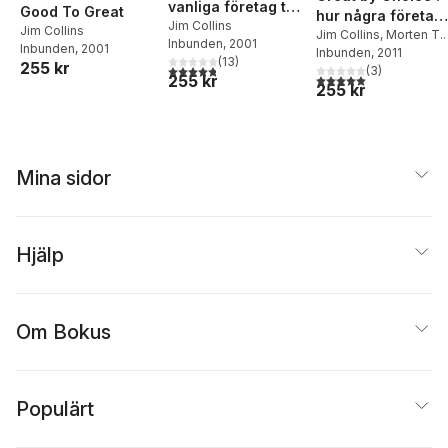
vanliga företag tar
Good To Great
hur några företag
språnget till
Jim Collins
Jim Collins
blomstrar trots
Jim Collins
,
Morten T.
Inbunden
, 2001
mästarklass
Inbunden
, 2001
Hansen
Inbunden
, 2011
osäkerhet, kaos
(
13
)
255 kr
4,8
utav 5 stjärnor. Totalt antal röster:
(
3
)
och (o)tu
5,0
utav 5 stjärnor. Tota
255 kr
255 kr
Mina sidor
Hjälp
Om Bokus
Populärt